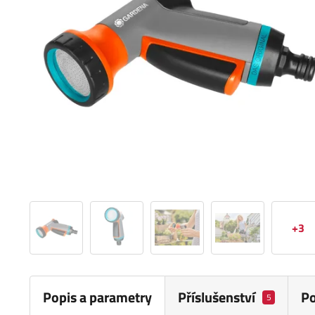
+3
Popis a parametry
Příslušenství
P
5