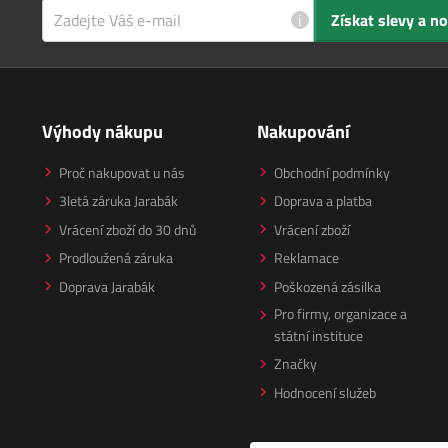
i
Získat slevy a n
Výhody nákupu
Nakupování
Proč nakupovat u nás
Obchodní podmínky
3letá záruka Jarabák
Doprava a platba
Vrácení zboží do 30 dnů
Vrácení zboží
Prodloužená záruka
Reklamace
Doprava Jarabák
Poškozená zásilka
Pro firmy, organizace a
státní instituce
Značky
Hodnocení služeb