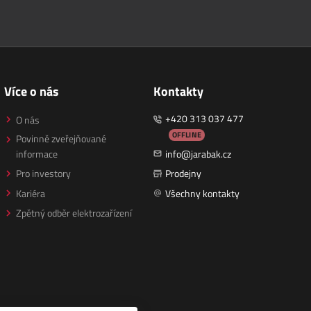
Více o nás
Kontakty
+420 313 037 477
O nás
OFFLINE
Povinně zveřejňované
informace
info@jarabak.cz
Pro investory
Prodejny
Kariéra
Všechny kontakty
Zpětný odběr elektrozařízení