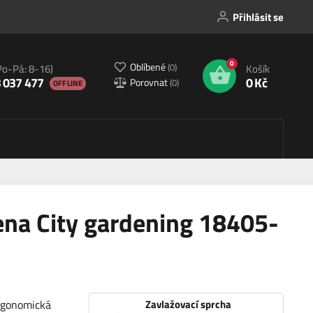
Přihlásit se
0
Oblíbené
(
0
)
Po-Pá: 8-16)
Košík
 037 477
0 Kč
Porovnat
(
0
)
OFFLINE
ena City gardening 18405-
ergonomická
Zavlažovací sprcha