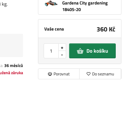
Gardena City gardening
 kg.
18405-20
360 Kč
Vaše cena
+
Do košíku
-
ka:
36 měsíců
užená záruka
Porovnat
Do seznamu