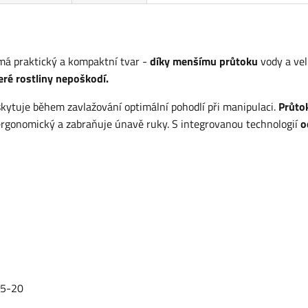
má praktický a kompaktní tvar -
díky menšímu průtoku
vody a ve
eré rostliny nepoškodí.
kytuje během zavlažování optimální pohodlí při manipulaci.
Průto
ergonomický a zabraňuje únavě ruky. S integrovanou technologií
o
05-20