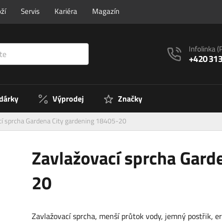
ží
Servis
Kariéra
Magazín
Infolinka
(
+420 313
 dárky
Výprodej
Značky
cí sprcha Gardena City gardening 18405-20
Zavlažovací sprcha Gard
20
Zavlažovací sprcha, menší průtok vody, jemný postřik, 