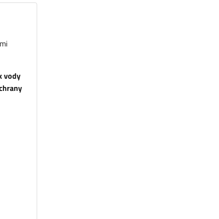
lmi
k vody
chrany