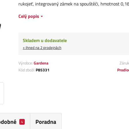
rukojeť, integrovaný zámek na spouštěči, hmotnost 0,18
Celý popis
Skladem u dodavatele
+ ihned na 2 prodejnách
Výrobce:
Gardena
Záru
Kód zboží:
P85331
Prodlo
odobné
Poradna
4