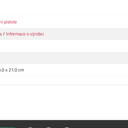
í pistole
a
/
Informace o výrobci
5.0 x 21.0 cm