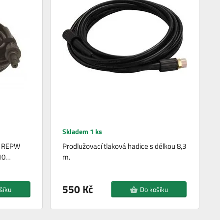
Skladem 1 ks
O REPW
Prodlužovací tlaková hadice s délkou 8,3
 10…
m.
550 Kč
šíku
Do košíku