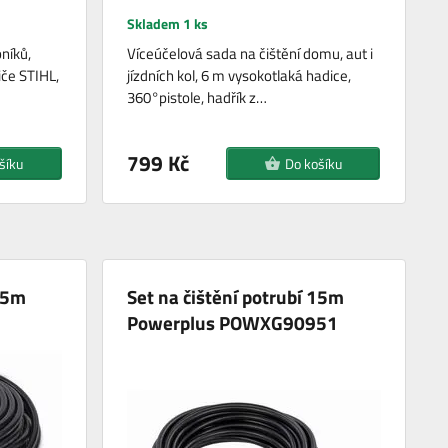
Skladem 1 ks
níků,
Víceúčelová sada na čištění domu, aut i
iče STIHL,
jízdních kol, 6 m vysokotlaká hadice,
360°pistole, hadřík z…
799 Kč
šíku
Do košíku
 15m
Set na čištění potrubí 15m
Powerplus POWXG90951