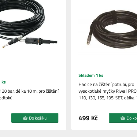
Skladem 1 ks
 ks
Hadice na čištění potrubí, pro
130 bar, délka 10 m, pro čištění
vysokotlaké myčky Riwall PR
 odtoků.
110, 130, 155, 195i SET, délka
499 Kč
Do košíku
Do ko