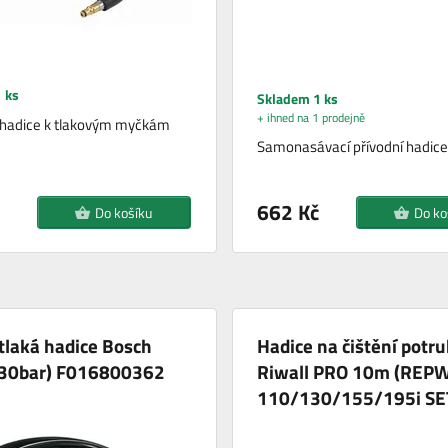
 ks
Skladem 1 ks
+ ihned na 1 prodejně
 hadice k tlakovým myčkám
Samonasávací přívodní hadice
662 Kč
Do košíku
Do ko
tlaká hadice Bosch
Hadice na čištění potru
30bar) F016800362
Riwall PRO 10m (REP
110/130/155/195i SE