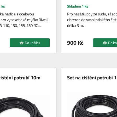
 ks
Skladem 1 ks
ká hadice s ocelovou
Pro nasátí vody ze sudu, zásob
 pro vysokotlaké myčky Riwall
cisteren do vysokotlakého čist
 110, 130, 155, 180 RC…
délka 3 m.
900 Kč
Do košíku
Do ko
čištění potrubí 10m
Set na čištění potrubí