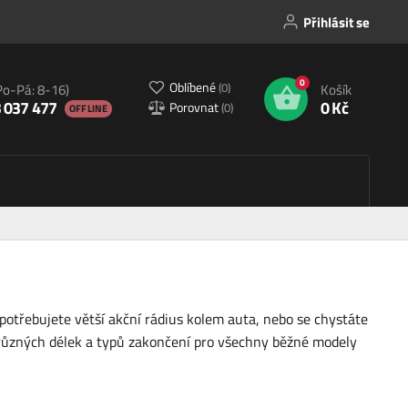
Přihlásit se
0
Oblíbené
(
0
)
Po-Pá: 8-16)
Košík
 037 477
0 Kč
Porovnat
(
0
)
OFFLINE
otřebujete větší akční rádius kolem auta, nebo se chystáte
z různých délek a typů zakončení pro všechny běžné modely