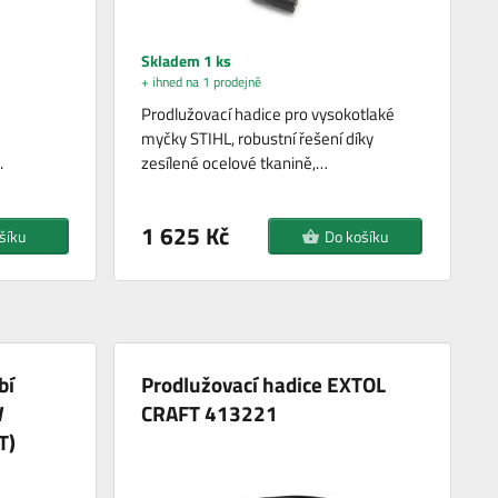
Skladem 1 ks
+ ihned na 1 prodejně
Prodlužovací hadice pro vysokotlaké
myčky STIHL, robustní řešení díky
.
zesílené ocelové tkanině,…
1 625 Kč
šíku
Do košíku
bí
Prodlužovací hadice EXTOL
W
CRAFT 413221
T)