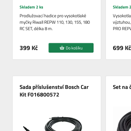
Skladem 2 ks
Skladem 2
Prodlužovací hadice pro vysokotlaké
Vysokotla
myčky Riwall REPW 110, 130, 155, 180
výztuhou,
RC SET, délka 8 m.
PRO REPW
399 Kč
699 Kč
Do košíku
Sada příslušenství Bosch Car
Set na 
Kit F016800572