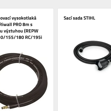
ovací vysokotlaká
Sací sada STIHL
Riwall PRO 8m s
ou výztuhou (REPW
0/155/180 RC/195i