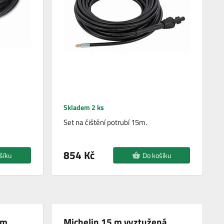
Skladem 2 ks
Set na čištění potrubí 15m.
854 Kč
šíku
Do košíku
 m
Michelin 15 m vyztužená