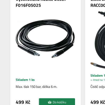
F016F05025
RACC0
Skladem 1
Skladem 1 ks
+ ihned na 1
Max. tlak 150 bar, délka 6 m.
Čistič od
499 Kč
499 Kč
Do košíku