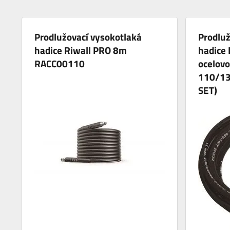
Prodlužovací vysokotlaká
Prodluž
hadice Riwall PRO 8m
hadice 
RACC00110
ocelov
110/13
SET)