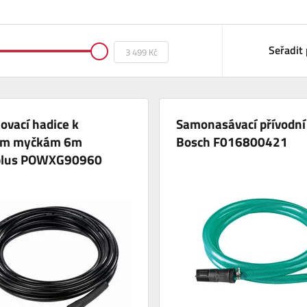
Seřadit 
ovací hadice k
Samonasávací přívodní
ým myčkám 6m
Bosch F016800421
plus POWXG90960