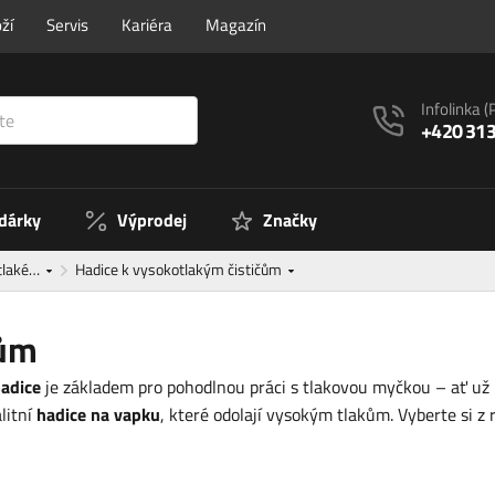
ží
Servis
Kariéra
Magazín
Infolinka
(
+420 313
 dárky
Výprodej
Značky
otlaké…
Hadice k vysokotlakým čističům
čům
hadice
je základem pro pohodlnou práci s tlakovou myčkou – ať už p
litní
hadice na vapku
, které odolají vysokým tlakům. Vyberte si 