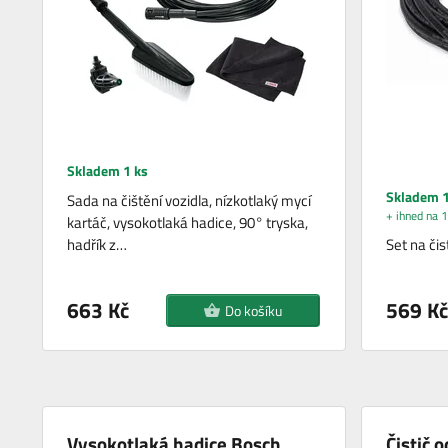
Skladem 1 ks
Skladem 1
Sada na čištění vozidla, nízkotlaký mycí
+ ihned na 1
kartáč, vysokotlaká hadice, 90° tryska,
hadřík z…
Set na čis
663 Kč
569 Kč
Do košíku
Vysokotlaká hadice Bosch
Čistič 