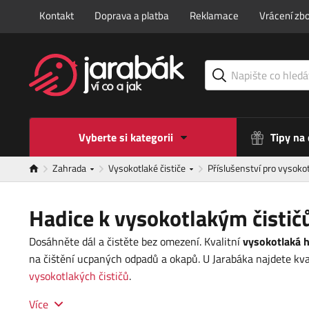
Kontakt
Doprava a platba
Reklamace
Vrácení zbo
Vyberte si kategorii
Tipy na
Zahrada
Vysokotlaké čističe
Příslušenství pro vysok
Hadice k vysokotlakým čisti
Dosáhněte dál a čistěte bez omezení. Kvalitní
vysokotlaká 
na čištění ucpaných odpadů a okapů. U Jarabáka najdete kva
vysokotlakých čističů
.
Více