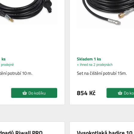
 ks
Skladem 1 ks
 prodejně
+ ihned na 2 prodejnách
tění potrubí 10 m.
Set na čištění potrubí 15m.
854 Kč
Do košíku
Do ko
odpadů Riwall PRO
Vysokotlaká hadice 10