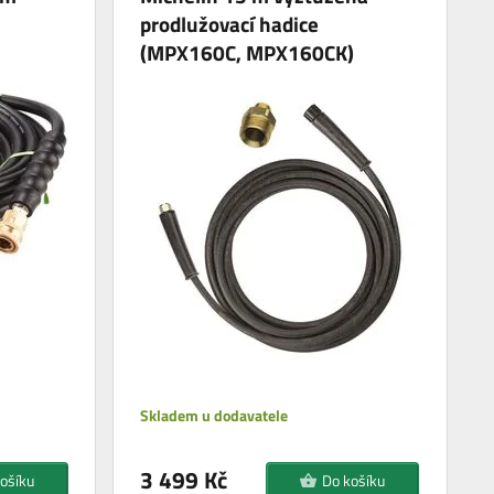
prodlužovací hadice
(MPX160C, MPX160CK)
Skladem u dodavatele
3 499 Kč
ošíku
Do košíku