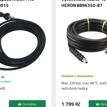
0015
HERON 8896350-87
Skladem u dodavatele
 ks
 prodejně
Max. 220 bar, max. 80°C, ocelí
padů
vyztužená hadice.
1 799 Kč
Do košíku
Do k