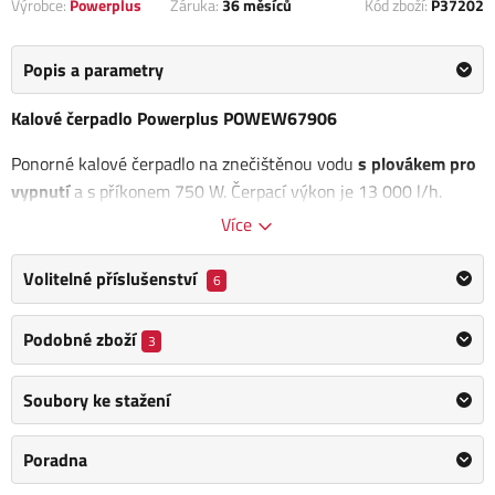
Výrobce:
Powerplus
Záruka:
36 měsíců
Kód zboží:
P37202
Popis a parametry
Kalové čerpadlo Powerplus POWEW67906
Ponorné kalové čerpadlo na znečištěnou vodu
s plovákem pro
vypnutí
a s příkonem 750 W. Čerpací výkon je 13 000 l/h.
Více
Na znečištěnou vodu
Plovák pro vypnutí
Volitelné příslušenství
6
Třída krytí IPX8
Max. teplota vody: 35stC
Podobné zboží
3
Balení výška: 36.5 cm
Soubory ke stažení
Kategorie
Čerpadla pro znečistěnou vodu
Výrobce
Powerplus
/
Informace o výrobci
Poradna