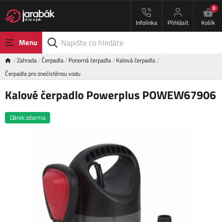
0
Infolinka
Přihlásit
Košík
Menu
Zahrada
Čerpadla
Ponorná čerpadla
Kalová čerpadla
Čerpadla pro znečistěnou vodu
Kalové čerpadlo Powerplus POWEW67906
Dárek zdarma