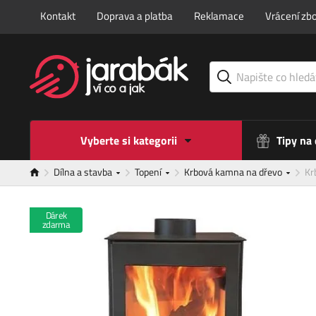
Kontakt
Doprava a platba
Reklamace
Vrácení zbo
Vyberte si kategorii
Tipy na
Dílna a stavba
Topení
Krbová kamna na dřevo
Kr
Dárek
zdarma