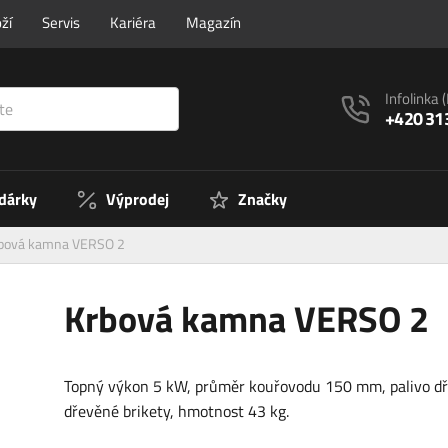
ží
Servis
Kariéra
Magazín
Infolinka
+420 31
 dárky
Výprodej
Značky
bová kamna VERSO 2
Krbová kamna VERSO 2
Topný výkon 5 kW, průměr kouřovodu 150 mm, palivo dř
dřevěné brikety, hmotnost 43 kg.