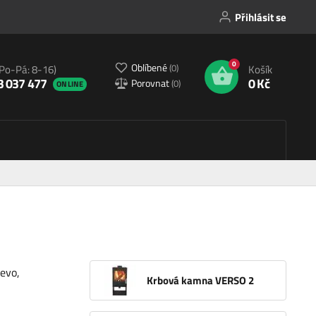
Přihlásit se
0
Oblíbené
(
0
)
(Po-Pá: 8-16)
Košík
3 037 477
0 Kč
Porovnat
(
0
)
ONLINE
evo,
Krbová kamna VERSO 2