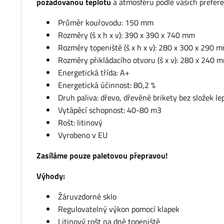
požadovanou teplotu
a atmosféru podle vašich prefere
Průměr kouřovodu: 150 mm
Rozměry (š x h x v): 390 x 390 x 740 mm
Rozměry topeniště (š x h x v): 280 x 300 x 290 
Rozměry přikládacího otvoru (š x v): 280 x 240 
Energetická třída: A+
Energetická účinnost: 80,2 %
Druh paliva: dřevo, dřevěné brikety bez složek le
Vytápěcí schopnost: 40-80 m3
Rošt: litinový
Vyrobeno v EU
Zasíláme pouze paletovou přepravou!
Výhody:
Žáruvzdorné sklo
Regulovatelný výkon pomocí klapek
Litinový rošt na dně topeniště