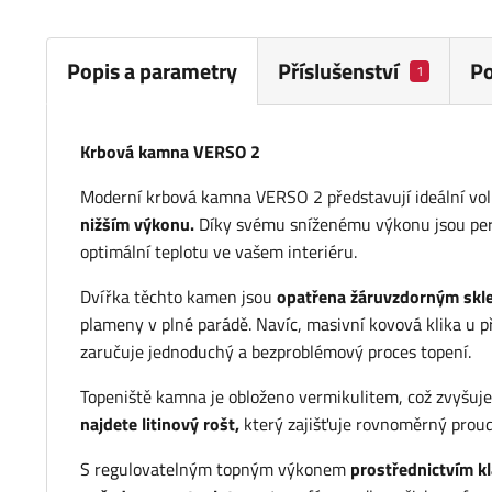
Popis a parametry
Příslušenství
P
1
Krbová kamna VERSO 2
Moderní krbová kamna VERSO 2 představují ideální volbu
nižším výkonu.
Díky svému sníženému výkonu jsou per
optimální teplotu ve vašem interiéru.
Dvířka těchto kamen jsou
opatřena žáruvzdorným skl
plameny v plné parádě. Navíc, masivní kovová klika u př
zaručuje jednoduchý a bezproblémový proces topení.
Topeniště kamna je obloženo vermikulitem, což zvyšuje
najdete litinový rošt,
který zajišťuje rovnoměrný proud
S regulovatelným topným výkonem
prostřednictvím k