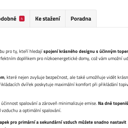
odobné
Ke stažení
Poradna
4
 pro ty, kteří hledají
spojení krásného designu s účinným topen
fektním doplňkem pro nízkoenergetické domy, což vám umožní ud
em
, které nejen zvyšuje bezpečnost, ale také umožňuje vidět krás
ikládacích dvířek poskytuje maximální komfort při přikládání topiv
 účinnost spalování a zároveň minimalizuje emise.
Na dně topeniš
 vzduchu a optimální spalování.
lapek pro primární a sekundární vzduch můžete snadno nastavit