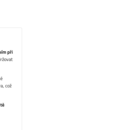
ím při
ržovat
né
a, což
tě