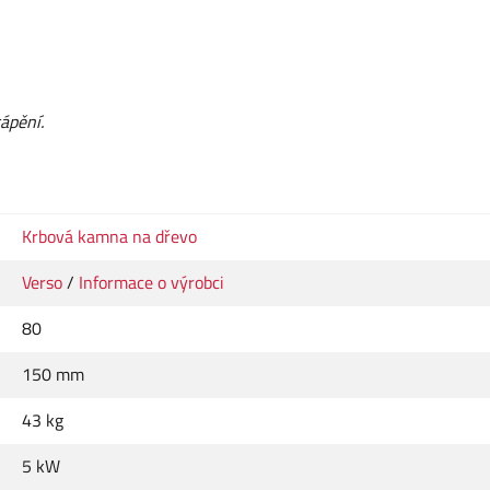
ápění.
Krbová kamna na dřevo
Verso
/
Informace o výrobci
80
150 mm
43 kg
5 kW