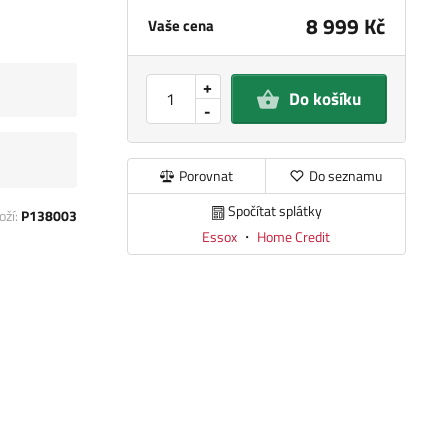
8 999 Kč
Vaše cena
+
Do košíku
-
Porovnat
Do seznamu
Spočítat splátky
oží:
P138003
Essox
・
Home Credit