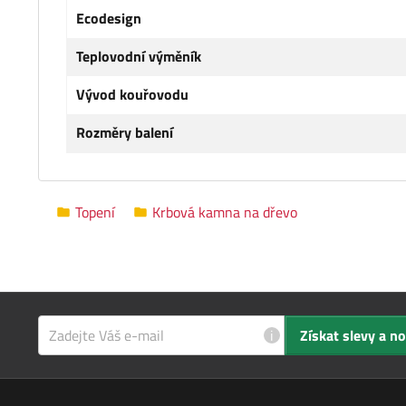
Ecodesign
Teplovodní výměník
Vývod kouřovodu
Rozměry balení
Topení
Krbová kamna na dřevo
i
Získat slevy a n