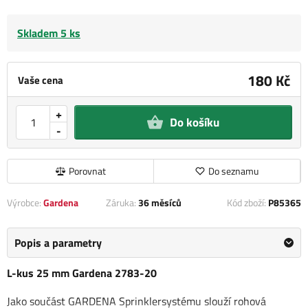
Skladem 5 ks
180 Kč
Vaše cena
+
Do košíku
-
Porovnat
Do seznamu
Výrobce:
Gardena
Záruka:
36 měsíců
Kód zboží:
P85365
Popis a parametry
L-kus 25 mm Gardena 2783-20
Jako součást GARDENA Sprinklersystému slouží rohová