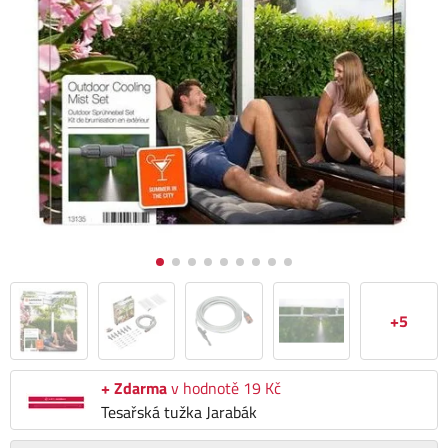
+5
+ Zdarma
v hodnotě 19 Kč
Tesařská tužka Jarabák