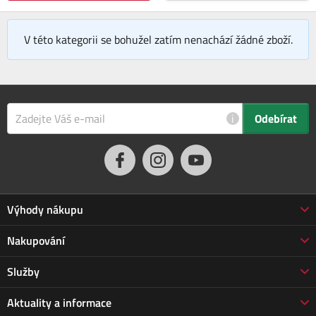
V této kategorii se bohužel zatím nenachází žádné zboží.
i
Odebírat
Výhody nákupu
Proč nakupovat u nás
Nakupování
3letá záruka Jarabák
Obchodní podmínky
Služby
Vrácení zboží do 30 dnů
Doprava a platba
Prodloužená záruka
Servis
Aktuality a informace
Vrácení zboží