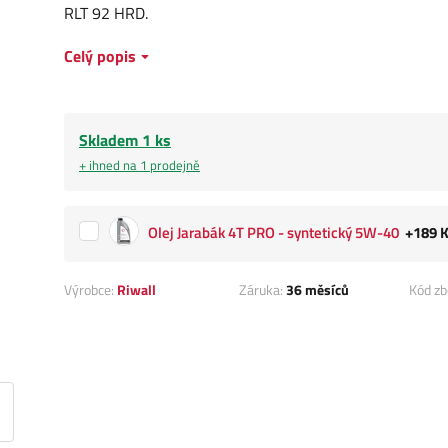
RLT 92 HRD.
Celý popis
Skladem 1 ks
+ ihned na 1 prodejně
Olej Jarabák 4T PRO - syntetický 5W-40
+189 
Výrobce:
Riwall
Záruka:
36 měsíců
Kód zb