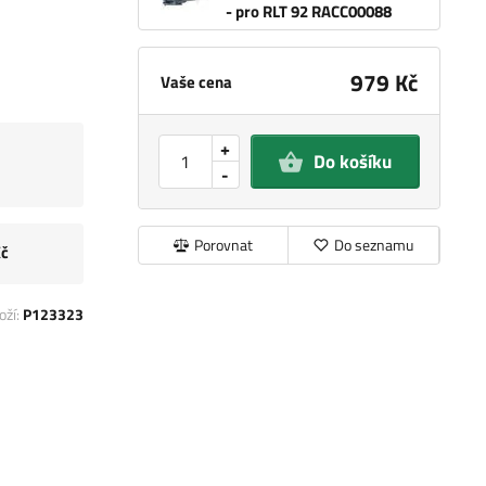
- pro RLT 92 RACC00088
979 Kč
Vaše cena
+
Do košíku
-
Porovnat
Do seznamu
Kč
oží:
P123323