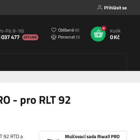
Přihlásit se
0
Oblíbené
(
0
)
Po-Pá: 8-16)
Košík
 037 477
0 Kč
Porovnat
(
0
)
OFFLINE
RO - pro RLT 92
LT 92 RTD a
Mulčovací sada Riwall PRO