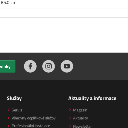
x 85.0 cm
ovinky
Služby
Aktuality a informace
Servis
Magazín
Všechny doplňkové služby
Aktuality
Profesionální instalace
Newsletter