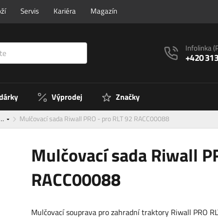
ží
Servis
Kariéra
Magazín
Infolinka
(
+420 313
 dárky
Výprodej
Značky
m…
Mulčovací sada Riwall PRO - pro RLT 92 RACC00088
Mulčovací sada Riwall P
RACC00088
Mulčovací souprava pro zahradní traktory Riwall PRO R