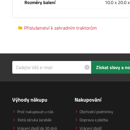
Rozměry balení
10.0 x 20.0 
Příslušenství k zahradním traktorům
i
Získat slevy a n
Výhody nákupu
Nakupování
Proč nakupovat u nás
Obchodní podmínky
3letá záruka Jarabák
Doprava a platba
Vrácení zboží do 30 dnů
Vrácení zboží