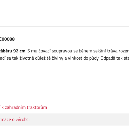
CC00088
záběru 92 cm
. S mulčovací soupravou se během sekání tráva roze
cí se tak životně důležité živiny a vlhkost do půdy. Odpadá tak st
í k zahradním traktorům
rmace o výrobci