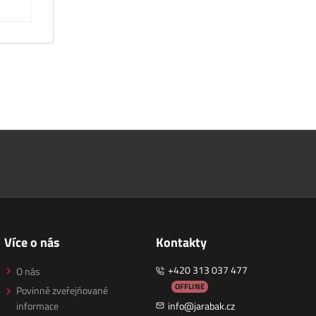
Více o nás
Kontakty
+420 313 037 477
O nás
OFFLINE
Povinně zveřejňované
informace
info@jarabak.cz