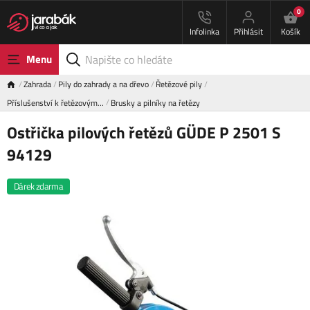
0
Infolinka
Přihlásit
Košík
Menu
Zahrada
Pily do zahrady a na dřevo
Řetězové pily
Příslušenství k řetězovým…
Brusky a pilníky na řetězy
Ostřička pilových řetězů GÜDE P 2501 S
94129
Dárek zdarma