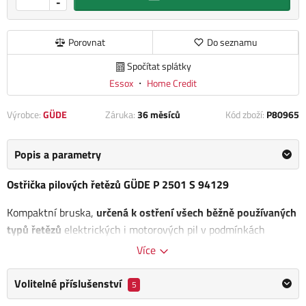
-
Porovnat
Do seznamu
Spočítat splátky
Essox
・
Home Credit
Výrobce:
GÜDE
Záruka:
36 měsíců
Kód zboží:
P80965
Popis a parametry
Ostřička pilových řetězů GÜDE P 2501 S 94129
Kompaktní bruska,
určená k ostření všech běžně používaných
typů řetězů
elektrických i motorových pil v podmínkách
servisních dílen, specializovaných prodejen apod.
Více
Motor 230 W/P1
Volitelné příslušenství
5
Vypínač v ochranném pouzdru