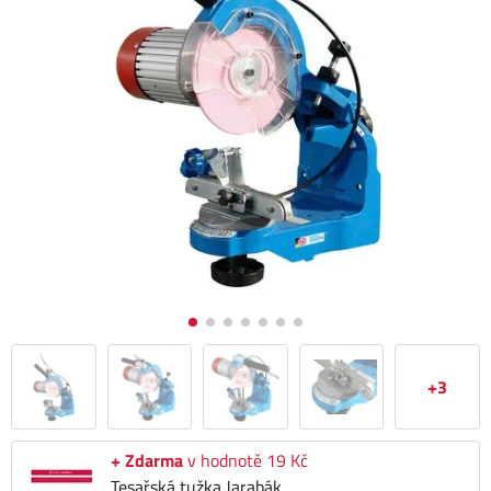
+3
+ Zdarma
v hodnotě 19 Kč
Tesařská tužka Jarabák