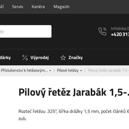
ží
Servis
Kariéra
Magazín
Infolinka
+420 31
 dárky
Výprodej
Značky
Příslušenství k řetězovým…
Pilové řetězy
Pilový řetěz Jarabák 1,5-
Pilový řetěz Jarabák 1,5-
Rozteč řetězu .325", šířka drážky 1,5 mm, počet článků 
zub.