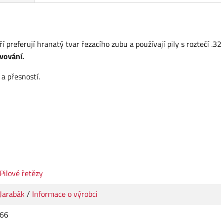
preferují hranatý tvar řezacího zubu a používají pily s roztečí .32
tvování.
a přesností.
Pilové řetězy
Jarabák
/
Informace o výrobci
66