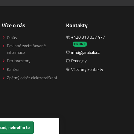
Více o nás
Kontakty
+420 313 037 477
O nás
ONLINE
Povinně zveřejňované
informace
info@jarabak.cz
Pro investory
Prodejny
Kariéra
Všechny kontakty
Zpětný odběr elektrozařízení
sně, nehrotím to