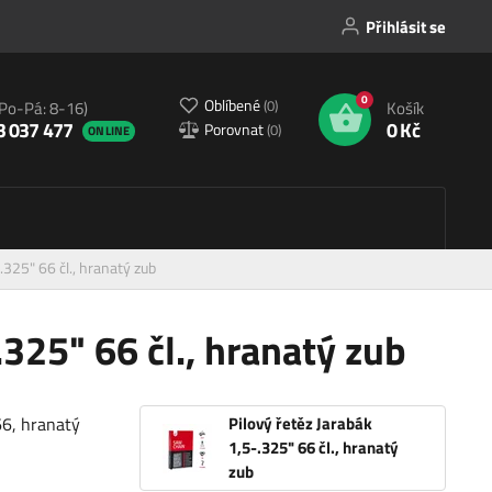
Přihlásit se
0
Oblíbené
(
0
)
(Po-Pá: 8-16)
Košík
3 037 477
0 Kč
Porovnat
(
0
)
ONLINE
.325" 66 čl., hranatý zub
.325" 66 čl., hranatý zub
66, hranatý
Pilový řetěz Jarabák
1,5-.325" 66 čl., hranatý
zub