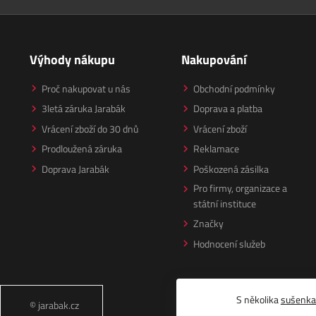
Výhody nákupu
Nakupování
Proč nakupovat u nás
Obchodní podmínky
3letá záruka Jarabák
Doprava a platba
Vrácení zboží do 30 dnů
Vrácení zboží
Prodloužená záruka
Reklamace
Doprava Jarabák
Poškozená zásilka
Pro firmy, organizace a
státní instituce
Značky
Hodnocení služeb
S několika
sušenk
© jarabak.cz