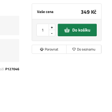
349 Kč
Vaše cena
+
Do košíku
-
Porovnat
Do seznamu
oží:
P127046