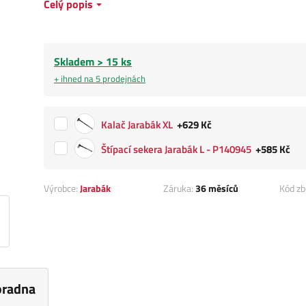
Celý popis
Skladem > 15 ks
+ ihned na 5 prodejnách
Kalač Jarabák XL
+629 Kč
Štípací sekera Jarabák L - P140945
+585 Kč
Výrobce:
Jarabák
Záruka:
36 měsíců
Kód zb
oradna