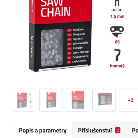
+2
Popis a parametry
Příslušenství
P
2