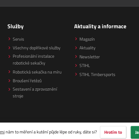
Služby
Aktuality a informace
Servis
Magazín
Všechny doplňkové služby
Aktuality
Profesionální instalace
Newsletter
robotické sekačky
STIHL
Robotická sekačka na míru
STIHL Timbersports
Broušení řetězů
Sestavení a zprovoznění
stroje
ami
nám to měření a kutění půjde lépe od ruky, dáte si?
Hrotím to
Ja