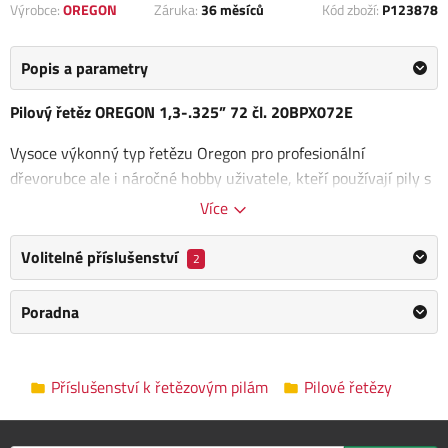
Výrobce:
OREGON
Záruka:
36 měsíců
Kód zboží:
P123878
Popis a parametry
Pilový řetěz OREGON 1,3-.325” 72 čl. 20BPX072E
Vysoce výkonný typ řetězu Oregon pro profesionální
dřevorubce ale i náročné hobby uživatele, kteří používají pily s
roztečí řetězu .325” a
preferují kulatý tvar řezacího zubu
.
Více
Kulatý tvar zubu je vhodný pro manipulaci, odvětvování,
Volitelné příslušenství
2
zpracování palivového dřeva a všude tam, kde potřebujeme
řetěz, který
není náchylný ke ztupení
. Díky svému kulatému
Poradna
tvaru řezacího zubu déle drží ostří v porovnání s hranatým
zubem.
Doporučený průměr pilníku: 4,8 mm
Příslušenství k řetězovým pilám
Pilové řetězy
3
3
Vhodný pro řetězové pily o obsahu: 35 cm
až 62 cm