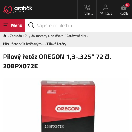
0
Infolinka
Přihlásit
Košík
Menu
Zahrada
Pily do zahrady a na dřevo
Řetězové pily
Příslušenství k řetězovým…
Pilové řetězy
Pilový řetěz OREGON 1,3-.325” 72 čl.
20BPX072E