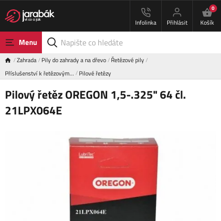
0
Infolinka
Přihlásit
Košík
Menu
Zahrada
Pily do zahrady a na dřevo
Řetězové pily
Příslušenství k řetězovým…
Pilové řetězy
Pilový řetěz OREGON 1,5-.325" 64 čl.
21LPX064E