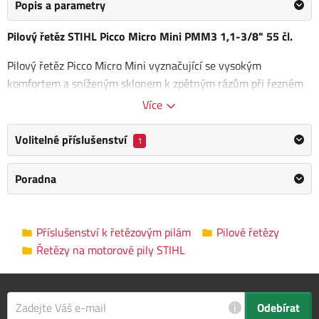
Popis a parametry
Pilový řetěz STIHL Picco Micro Mini PMM3 1,1-3/8" 55 čl.
Pilový řetěz Picco Micro Mini vyznačující se vysokým
komfortem a sníženým sklonem k zpětným rázům při řezném
výkonu. Řetěz je
ideální volbou pro příležitostné uživatele
,
Více
pro vyřezávání ze dřeva, také pro profesionální péči o stromy.
Volitelné příslušenství
1
Odborné poradenství a servis:
Odborné poradenství poskytujeme na kamenné prodejně
Poradna
v Plzni, ale také telefonicky, nebo emailem během pracovní
doby viz.
kontaktní informace
.
Příslušenství k řetězovým pilám
Pilové řetězy
Kategorie
Pilové řetězy
Řetězy na motorové pily STIHL
Výrobce
STIHL
/
Informace o výrobci
i
Odebírat
Počet článků
55