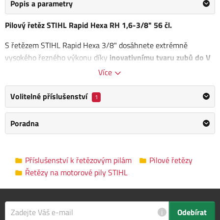
Popis a parametry
Pilový řetěz STIHL Rapid Hexa RH 1,6-3/8" 56 čl.
S řetězem STIHL Rapid Hexa 3/8" dosáhnete extrémně
vysokého řezného výkonu díky
inovativnímu tvaru zubů do V
a úzkému záběru. Doporučujeme ho nejen pro profesionální
Více
pracovníky v lesnictví a zemědělství, kterým umožní ještě
rychlejší řezání dřeva. Díky nízkému chvění můžete řetězovou
Volitelné příslušenství
1
pilu přesně umístit a bezpečně ji vést dřevem.
Poradna
K ostření řetězu Hexa
lze použít pouze pilník Hexa
. Zuby a
pilník jsou tvarově vzájemně sladěny, pro rychlé, snadné a
přesné ostření. Nejenže budete řezat rychleji, ale
pilový řetěz
Příslušenství k řetězovým pilám
Pilové řetězy
zůstane mnohem déle ostrý
. Systém HEXA zajišťuje přesné
Řetězy na motorové pily STIHL
pilování zubů a zabraňuje poškození vodících článků při
pilování.
Výhody:
i
Odebírat