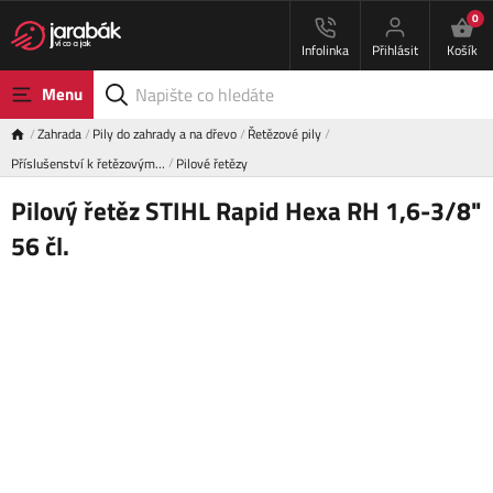
0
Infolinka
Přihlásit
Košík
Menu
Zahrada
Pily do zahrady a na dřevo
Řetězové pily
Příslušenství k řetězovým…
Pilové řetězy
Pilový řetěz STIHL Rapid Hexa RH 1,6-3/8"
56 čl.