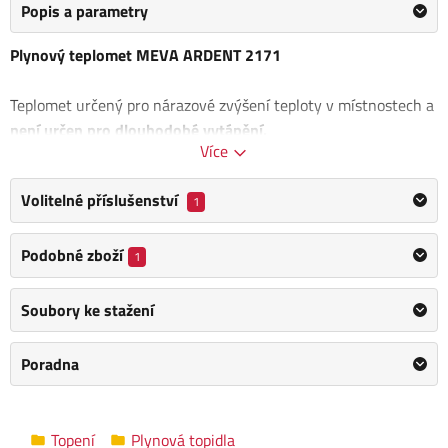
Popis a parametry
Plynový teplomet MEVA ARDENT 2171
Teplomet určený pro nárazové zvýšení teploty v místnostech a
není určen pro dlouhodobé vytápění.
Více
Je připojen přímo k 2 kg propan-butanové lahvi s provozním
tlakem max. 1,7 MPa.
Volitelné příslušenství
1
Spotřeba: 85 g/hod
Předpokládaná výdrž: až 23 hodin
Podobné zboží
1
Rozměry (š x h x v): 225 x 140 x 225 mm
Piezo: Ne
Soubory ke stažení
Obsah balení:
Poradna
Plynový teplomet MEVA ARDENT 2171
Plynová láhev je pouze ilustrační, není součástí dodávky.
Topení
Plynová topidla