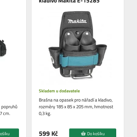
kladivo Makita E-15285
Skladem u dodavatele
Brašna na opasek pro nářadí a kladivo,
 popruhů
rozměry 185 x 85 x 205 mm, hmotnost
27 cm.
0,3 kg.
599 Kč
ošíku
Do košíku