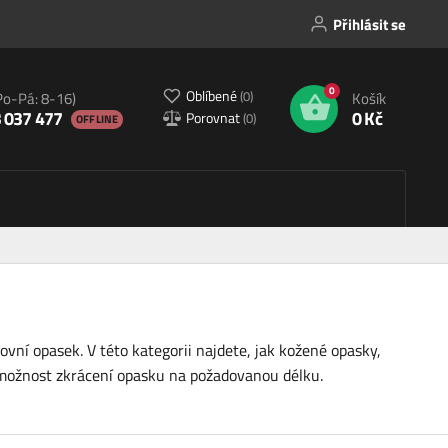
Přihlásit se
0
Oblíbené
(
0
)
Po-Pá: 8-16)
Košík
 037 477
0 Kč
Porovnat
(
0
)
OFFLINE
ní opasek. V této kategorii najdete, jak kožené opasky,
i možnost zkrácení opasku na požadovanou délku.