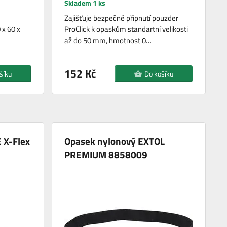
Skladem 1 ks
Zajišťuje bezpečné připnutí pouzder
 x 60 x
ProClick k opaskům standartní velikosti
až do 50 mm, hmotnost 0…
152 Kč
šíku
Do košíku
 X-Flex
Opasek nylonový EXTOL
PREMIUM 8858009