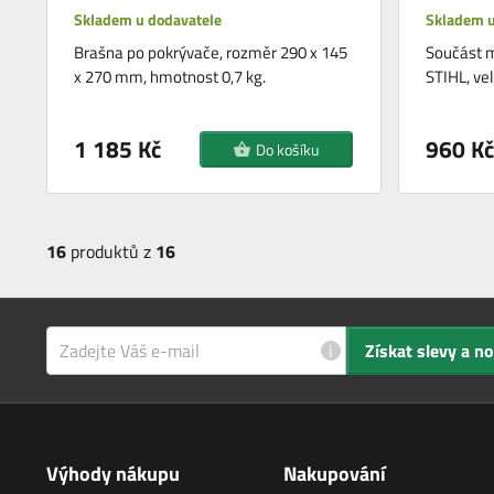
Skladem u dodavatele
Skladem u
Brašna po pokrývače, rozměr 290 x 145
Součást 
x 270 mm, hmotnost 0,7 kg.
STIHL, vel
1 185 Kč
960 Kč
Do košíku
16
produktů z
16
i
Získat slevy a n
Výhody nákupu
Nakupování