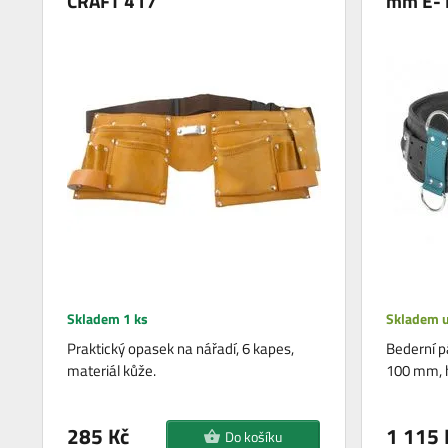
CRAFT 417
mm E-
Skladem 1 ks
Skladem u
Praktický opasek na nářadí, 6 kapes,
Bederní p
materiál kůže.
100 mm, h
285 Kč
1 115 
Do košíku