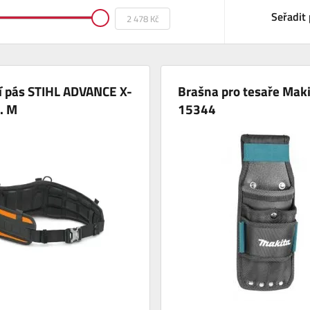
Seřadit 
í pás STIHL ADVANCE X-
Brašna pro tesaře Maki
l. M
15344