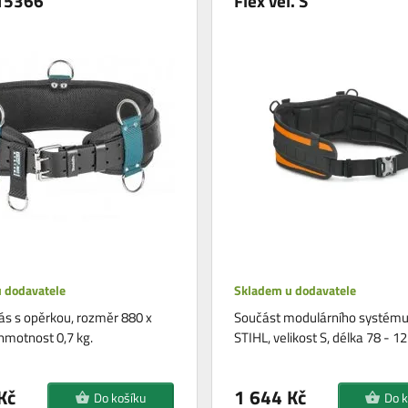
15366
Flex vel. S
 dodavatele
Skladem u dodavatele
ás s opěrkou, rozměr 880 x
Součást modulárního systému
motnost 0,7 kg.
STIHL, velikost S, délka 78 - 1
Kč
1 644 Kč
Do košíku
Do k