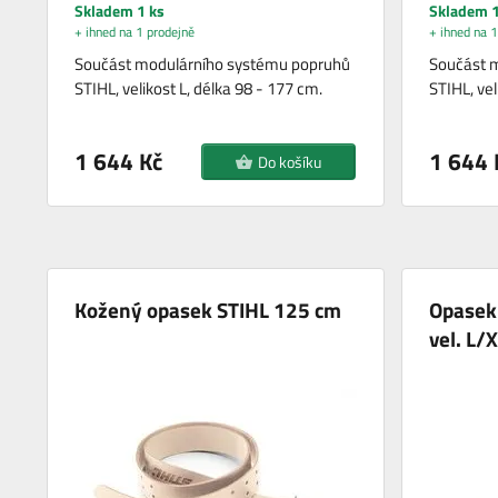
Skladem 1 ks
Skladem 1
+ ihned na 1 prodejně
+ ihned na 1
Součást modulárního systému popruhů
Součást 
STIHL, velikost L, délka 98 - 177 cm.
STIHL, vel
1 644 Kč
1 644 
Do košíku
Kožený opasek STIHL 125 cm
Opasek
vel. L/