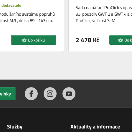
 dodavatele
Sada na nářadí ProClick s opa
modulárního systému popruhů
93, pouzdry GWT 2 a GWT 4 a 
ikost M/L, délka 89 - 143 cm.
ProClick, velikost S-M.
2 478 Kč
Do košíku
Do k
ovinky
Služby
Aktuality a informace