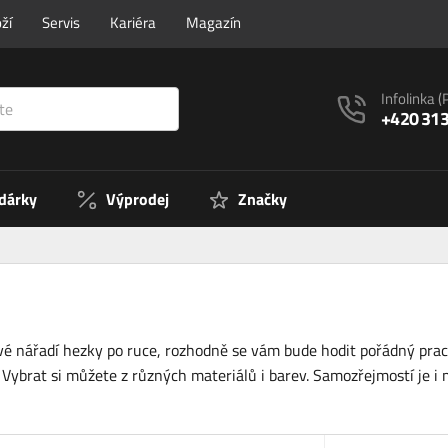
ží
Servis
Kariéra
Magazín
Infolinka
(
+420 313
 dárky
Výprodej
Značky
é nářadí hezky po ruce, rozhodně se vám bude hodit pořádný pracov
. Vybrat si můžete z různých materiálů i barev. Samozřejmostí je 