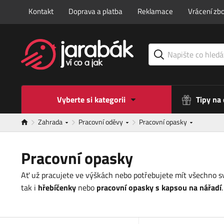
Kontakt
Doprava a platba
Reklamace
Vrácení zbo
Vyberte si kategorii
Tipy na
Zahrada
Pracovní oděvy
Pracovní opasky
Pracovní opasky
Ať už pracujete ve výškách nebo potřebujete mít všechno sv
tak i
hřebíčenky
nebo
pracovní opasky s kapsou na nářadí