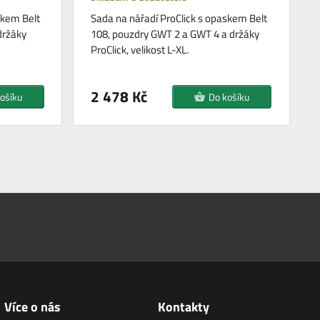
skem Belt
Sada na nářadí ProClick s opaskem Belt
držáky
108, pouzdry GWT 2 a GWT 4 a držáky
ProClick, velikost L-XL.
2 478 Kč
ošíku
Do košíku
Více o nás
Kontakty