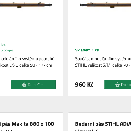
 ks
Skladem 1 ks
 prodejně
modulárního systému popruhů
Součást modulárního systému
ikost L/XL, délka 98 - 177 cm.
STIHL, velikost S/M, délka 78 
960 Kč
Do košíku
Do ko
 pás Makita 880 x 100
Bederní pás STIHL ADV