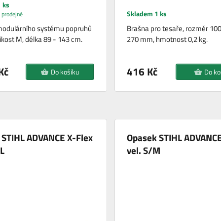
 ks
Skladem 1 ks
 prodejně
modulárního systému popruhů
Brašna pro tesaře, rozměr 100
ikost M, délka 89 - 143 cm.
270 mm, hmotnost 0,2 kg.
Kč
416 Kč
Do košíku
Do ko
 STIHL ADVANCE X-Flex
Opasek STIHL ADVANCE
XL
vel. S/M