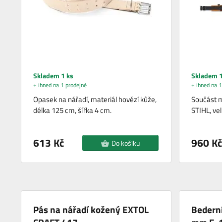
Skladem 1 ks
Skladem 1
+ ihned na 1 prodejně
+ ihned na 1
Opasek na nářadí, materiál hovězí kůže,
Součást 
délka 125 cm, šířka 4 cm.
STIHL, vel
613 Kč
960 Kč
Do košíku
Pás na nářadí kožený EXTOL
Bederní