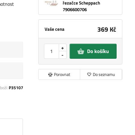
řezačce Scheppach
motnost
7906600706
369 Kč
Vaše cena
+
Do košíku
-
Porovnat
Do seznamu
boží:
P35107