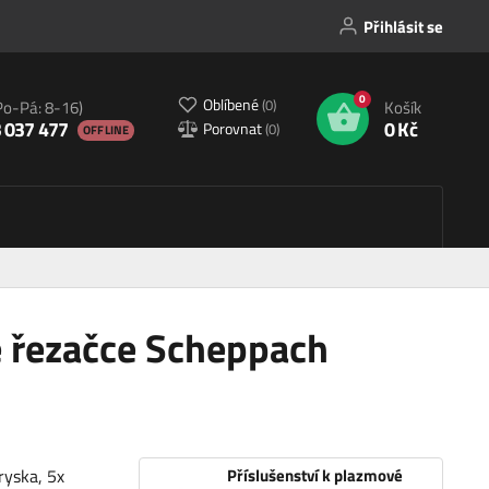
Přihlásit se
0
Oblíbené
(
0
)
Po-Pá: 8-16)
Košík
 037 477
0 Kč
Porovnat
(
0
)
OFFLINE
é řezačce Scheppach
ryska, 5x
Příslušenství k plazmové