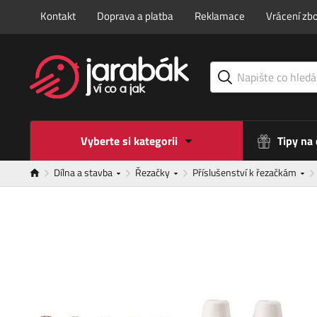
Kontakt
Doprava a platba
Reklamace
Vrácení zbo
Vyberte si kategorii
Tipy na
Dílna a stavba
Řezačky
Příslušenství k řezačkám