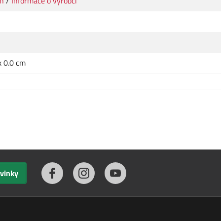
h
/
Informace o výrobci
x 0.0 cm
ovinky