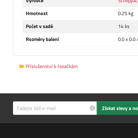
Výrobce
Scheppac
Hmotnost
0.25 kg
Počet v sadě
14 ks
Rozměry balení
0.0 x 0.0 
Příslušenství k řezačkám
i
Získat slevy a n