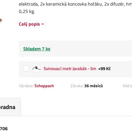
elektroda, 2x keramická koncovka hořáku, 2x difuzér, h
0,25 kg.
Celý popis
Skladem 7 ks
Svinovací metr Jarabák - 5m
+99 Kč
Výrobce:
Scheppach
Záruka:
36 měsíců
Kód z
oradna
0706