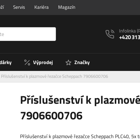
ží
Servis
Kariéra
Magazín
Infolinka
(
+420 313
 dárky
Výprodej
Značky
Příslušenství k plazmové řezačce Scheppach 7906600706
Příslušenství k plazmov
7906600706
Příslušenství k plazmové řezačce Scheppach PLC40, 5x t