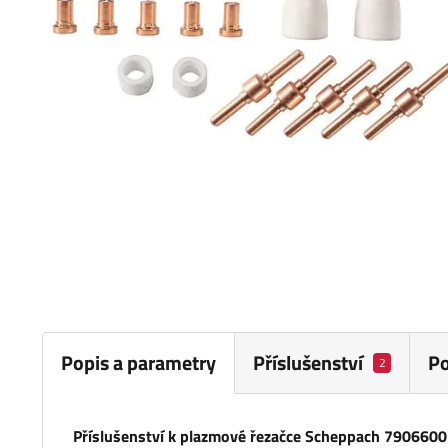
Popis a parametry
Příslušenství
P
2
Příslušenství k plazmové řezačce Scheppach 790660