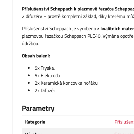
Příslušenství Scheppach k plazmové řezačce Scheppa
2 difuzéry – prostě kompletní základ, díky kterému můž
Příslušenství Scheppach je vyrobeno
z kvalitních mater
plazmovou řezačkou Scheppach PLC40. Výměna opotřebov
údržbou.
Obsah balení:
5x Tryska,
5x Elektroda
2x Keramická koncovka hořáku
2x Difuzér
Parametry
Kategorie
Příslušen