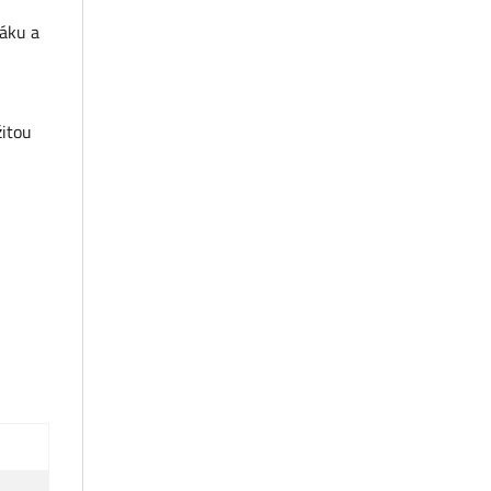
řáku a
žitou