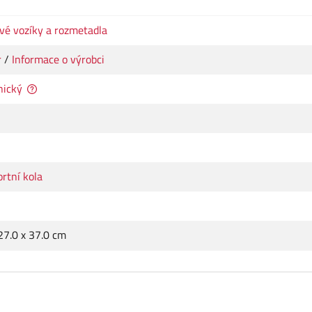
vé vozíky a rozmetadla
r
/
Informace o výrobci
ický
rtní kola
27.0 x 37.0 cm