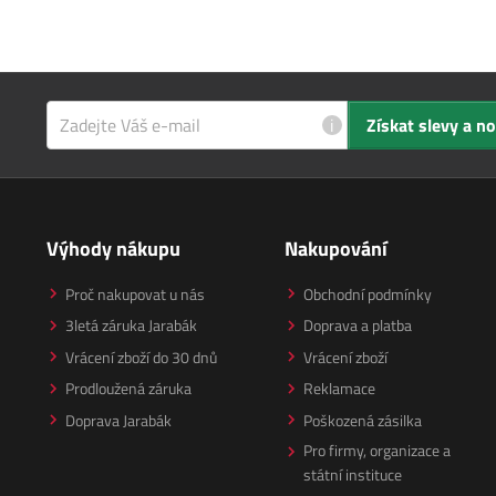
i
Získat slevy a n
Výhody nákupu
Nakupování
Proč nakupovat u nás
Obchodní podmínky
3letá záruka Jarabák
Doprava a platba
Vrácení zboží do 30 dnů
Vrácení zboží
Prodloužená záruka
Reklamace
Doprava Jarabák
Poškozená zásilka
Pro firmy, organizace a
státní instituce