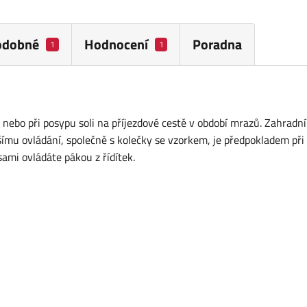
odobné
Hodnocení
Poradna
1
1
 nebo při posypu soli na příjezdové cestě v období mrazů. Zahradní
šímu ovládání, společně s kolečky se vzorkem, je předpokladem při
sami ovládáte pákou z řídítek.