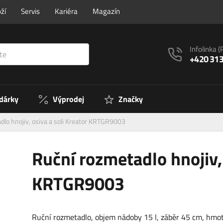
ží
Servis
Kariéra
Magazín
Infolinka
(
+420 313
 dárky
Výprodej
Značky
dlo hnojiv, osiva a soli Kreator KRTGR9003
Ruční rozmetadlo hnojiv, 
KRTGR9003
Ruční rozmetadlo, objem nádoby 15 l, záběr 45 cm, hmot