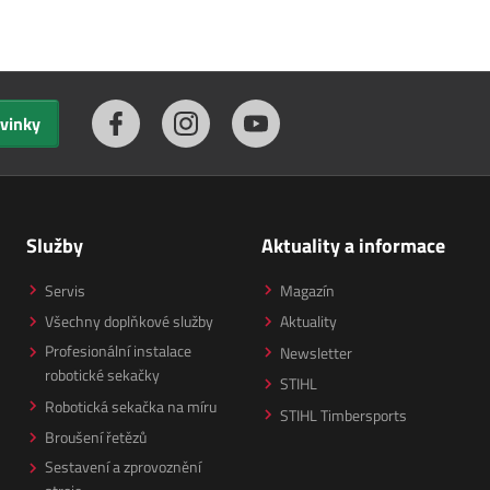
ovinky
Služby
Aktuality a informace
Servis
Magazín
Všechny doplňkové služby
Aktuality
Profesionální instalace
Newsletter
robotické sekačky
STIHL
Robotická sekačka na míru
STIHL Timbersports
Broušení řetězů
Sestavení a zprovoznění