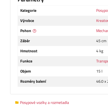
Kategorie
Posypo
Výrobce
Kreato
Pohon
Mechan
Záběr
45 cm
Hmotnost
4 kg
Funkce
Transpo
Objem
15 l
Rozměry balení
46.0 x 
Posypové vozíky a rozmetadla