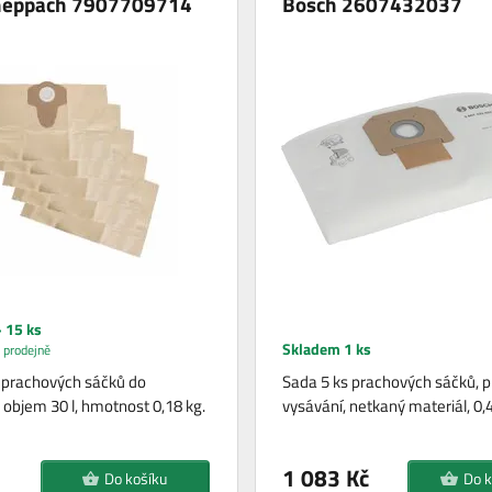
cheppach 7907709714
Bosch 2607432037
 15 ks
Skladem 1 ks
 prodejně
 prachových sáčků do
Sada 5 ks prachových sáčků, p
 objem 30 l, hmotnost 0,18 kg.
vysávání, netkaný materiál, 0,4
1 083 Kč
Do košíku
Do k