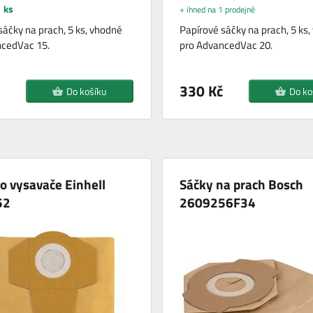
 ks
+ ihned na 1 prodejně
sáčky na prach, 5 ks, vhodné
Papírové sáčky na prach, 5 ks
ncedVac 15.
pro AdvancedVac 20.
330 Kč
Do košíku
Do ko
o vysavače Einhell
Sáčky na prach Bosch
52
2609256F34