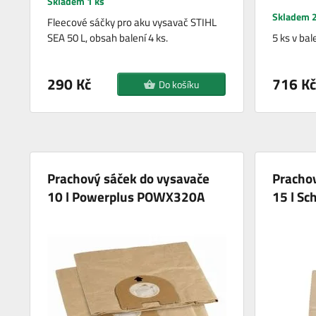
Skladem 1 ks
Skladem 2
Fleecové sáčky pro aku vysavač STIHL
SEA 50 L, obsah balení 4 ks.
5 ks v bale
290 Kč
716 Kč
Do košíku
Prachový sáček do vysavače
Prachov
10 l Powerplus POWX320A
15 l S