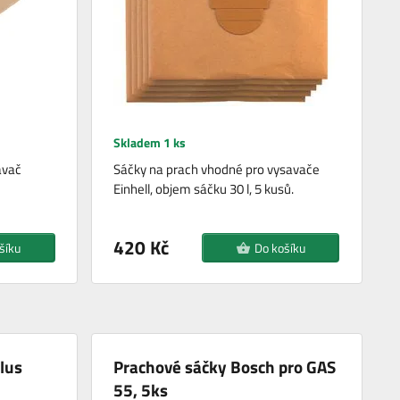
Skladem 1 ks
avač
Sáčky na prach vhodné pro vysavače
Einhell, objem sáčku 30 l, 5 kusů.
420 Kč
šíku
Do košíku
lus
Prachové sáčky Bosch pro GAS
55, 5ks