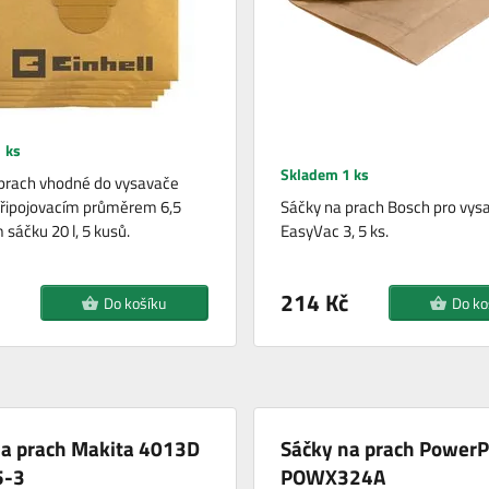
 ks
Skladem 1 ks
prach vhodné do vysavače
 připojovacím průměrem 6,5
Sáčky na prach Bosch pro vys
 sáčku 20 l, 5 kusů.
EasyVac 3, 5 ks.
214 Kč
Do košíku
Do ko
na prach Makita 4013D
Sáčky na prach PowerP
5-3
POWX324A