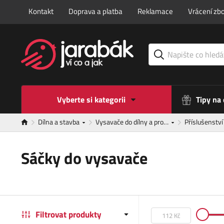
Kontakt
Doprava a platba
Reklamace
Vrácení zbo
Vyberte si kategorii
Tipy na
Dílna a stavba
Vysavače do dílny a pro…
Příslušenstv
Sáčky do vysavače
Filtrovat produkty