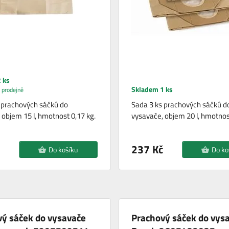
 ks
Skladem 1 ks
 prodejně
 prachových sáčků do
Sada 3 ks prachových sáčků d
 objem 15 l, hmotnost 0,17 kg.
vysavače, objem 20 l, hmotnos
237 Kč
Do košíku
Do ko
ý sáček do vysavače
Prachový sáček do vys