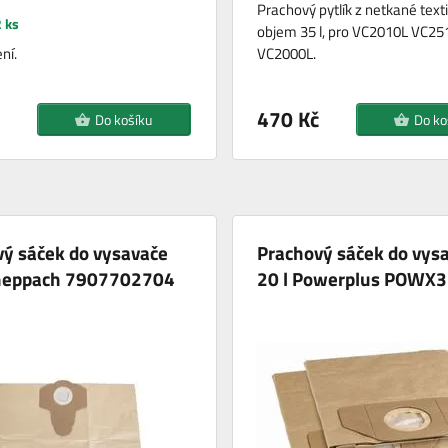
Prachový pytlík z netkané textil
 ks
objem 35 l, pro VC2010L VC25
ní.
VC2000L.
470 Kč
Do košíku
Do ko
ý sáček do vysavače
Prachový sáček do vys
cheppach 7907702704
20 l Powerplus POWX