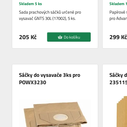
Skladem 5 ks
Skladem 1
Sada prachových sáčků určené pro
Papírové 
vysavač GNTS 30L (17002), 5 ks.
pro Adva
205 Kč
299 Kč
Do košíku
Sáčky do vysavače 3ks pro
Sáčky d
POWX3230
23511