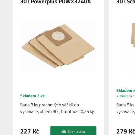
30 l Powerplus POWX3240A
30 l S
Skladem >
Skladem 2 ks
+ ihned na 1
Sada 3 ks prachových sáčků do
Sada 5 ks
vysavače, objem 30 l, hmotnost 0,25 kg.
vysavače,
227 Kč
279 Kč
Do košíku