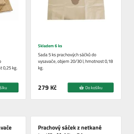
Skladem 6 ks
Sada 5 ks prachových sáčků do
o
vysavače, objem 20/30 l, hmotnost 0,18
t 0,25 kg.
kg.
279 Kč
šíku
Do košíku
avače
Prachový sáček z netkané