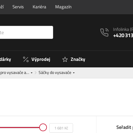
ží
Servis
Kariéra
Magazín
Infolinka
(
+420 313
 dárky
Výprodej
Značky
í pro vysavače a…
Sáčky do vysavače
Seřadit 