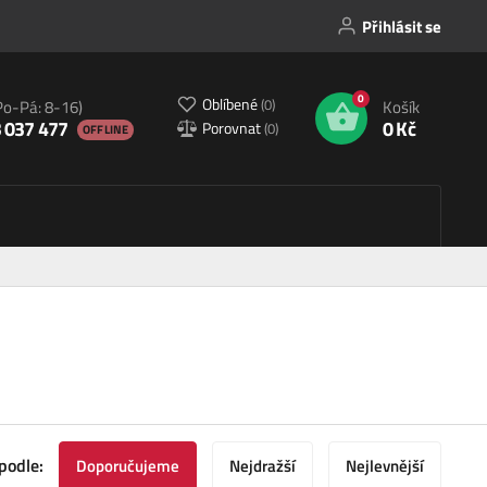
Přihlásit se
0
Oblíbené
(
0
)
Po-Pá: 8-16)
Košík
 037 477
0 Kč
Porovnat
(
0
)
OFFLINE
podle:
Doporučujeme
Nejdražší
Nejlevnější