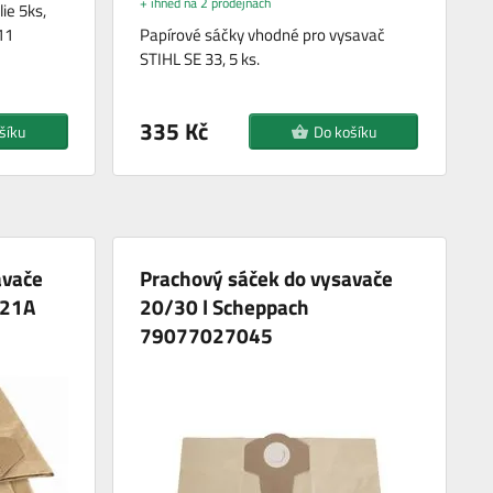
+ ihned na 2 prodejnách
ie 5ks,
11
Papírové sáčky vhodné pro vysavač
STIHL SE 33, 5 ks.
335 Kč
šíku
Do košíku
avače
Prachový sáček do vysavače
321A
20/30 l Scheppach
79077027045