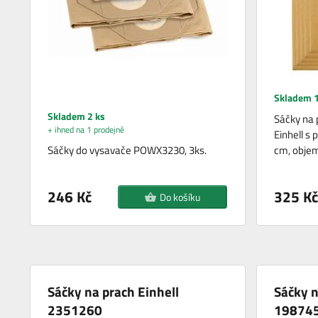
Skladem 1
Skladem 2 ks
Sáčky na 
+ ihned na 1 prodejně
Einhell s
Sáčky do vysavače POWX3230, 3ks.
cm, objem
246 Kč
325 Kč
Do košíku
Sáčky na prach Einhell
Sáčky 
2351260
19874