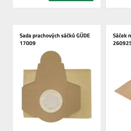
Sada prachových sáčků GÜDE
Sáček n
17009
26092