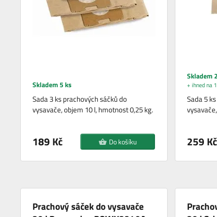
Skladem 2
Skladem 5 ks
+ ihned na 1
Sada 3 ks prachových sáčků do
Sada 5 ks
vysavače, objem 10 l, hmotnost 0,25 kg.
vysavače,
189 Kč
259 Kč
Do košíku
Prachový sáček do vysavače
Prachov