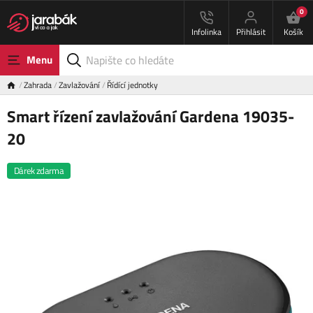
0
Infolinka
Přihlásit
Košík
Menu
Zahrada
Zavlažování
Řídící jednotky
Smart řízení zavlažování Gardena 19035-
20
Dárek zdarma