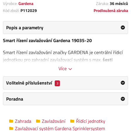
Výrobce:
Gardena
Záruka:
36 měsíců
Kód zboží:
P112029
Prodloužená záruka
Popis a parametry
Smart řízení zavlažování Gardena 19035-20
Smart řízení zavlažování značky GARDENA je centrální řídicí
jednotkou pro zahradní zavlažovací systém s max.
šesti
zavlažovacími ventily
. S tímto individuálně nastavitelným,
Více
plně automatickým zavlažovacím systémem orientovaným na
potřeby uživatele můžete relaxovat a užívat si dobře
Volitelné příslušenství
3
udržovanou zahradu.
Poradna
Řídicí jednotka
stávajícího závlahového systému se nahradí
touto smart řídicí jednotkou
. Po připojení se nadzemní nebo
podzemní zavlažovací systém ovládá prostřednictvím aplikace
Zahrada
Zavlažování
Řídící jednotky
GARDENA smart a samostatně dostupné brány GARDENA
Zavlažovací systém Gardena Sprinklersystem
smart, která je centrální jednotkou smart systému GARDENA.