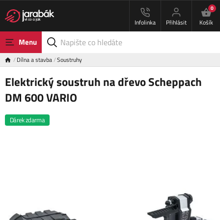
0
Infolinka
Přihlásit
Košík
Menu
Dílna a stavba
Soustruhy
Elektrický soustruh na dřevo Scheppach
DM 600 VARIO
Dárek zdarma