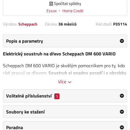
Spočítat splátky
Essox
・
Home Credit
Výrobce:
Scheppach
Záruka:
36 měsíců
Kód zboží:
P35114
Popis a parametry
Elektrický soustruh na dřevo Scheppach DM 600 VARIO
Scheppach DM 600 VARIO je skvělým pomocníkem pro ty, kdo
rádi pracují se dřevem.
Soustruh si snadno poradí i s obrobky
o délce až 60 cm a průměru 25 cm
. Stroj je konstruován tak,
Více
aby si zachoval co nejkompaktnější rozměry a nebyl problém
ho umístit do každé dílny.
Volitelné příslušenství
5
Pro zvýšení tuhosti má stroj
robustní vodící hliníkovou lištu
a
Soubory ke stažení
přípravu pro montáž k pracovnímu stolu, která dále výrazně
zvýší stabilitu a tichost chodu soustruhu. Pro možnost práce s
Poradna
různými tvrdostmi dřeva je soustruh vybaven silným motorem.