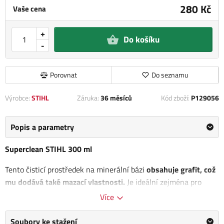
280 Kč
Vaše cena
+
Do košíku
-
Porovnat
Do seznamu
Výrobce:
STIHL
Záruka:
36 měsíců
Kód zboží:
P129056
Popis a parametry
Superclean STIHL 300 ml
Tento čisticí prostředek na minerální bázi
obsahuje grafit, což
mu dodává také mazací vlastnosti.
Je ideální zejména pro
čištění nožů zahradních nůžek a řezacího nářadí. Postup
Více
použití spočívá v rozprašování čisticího prostředku na řezací
nářadí po každém použití. Poté je doporučeno udělat krátké
Soubory ke stažení