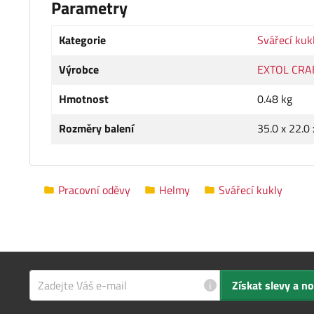
Parametry
Kategorie
Svářecí kuk
Výrobce
EXTOL CRA
Hmotnost
0.48 kg
Rozměry balení
35.0 x 22.0
Pracovní oděvy
Helmy
Svářecí kukly
i
Získat slevy a n