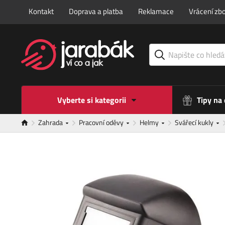
Kontakt
Doprava a platba
Reklamace
Vrácení zbo
Vyberte si kategorii
Tipy na
Zahrada
Pracovní oděvy
Helmy
Svářecí kukly