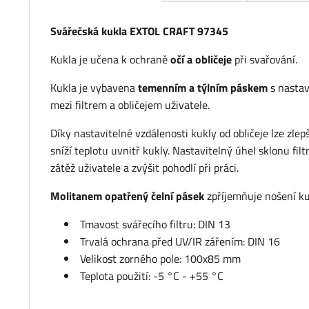
Svářečská kukla EXTOL CRAFT 97345
Kukla je učena k ochraně
očí a obličeje
při svařování.
Kukla je vybavena
temenním a týlním páskem
s nastav
mezi filtrem a obličejem uživatele.
Díky nastavitelné vzdálenosti kukly od obličeje lze zlep
sníží teplotu uvnitř kukly. Nastavitelný úhel sklonu fil
zátěž uživatele a zvýšit pohodlí při práci.
Molitanem opatřený čelní pásek
zpříjemňuje nošení ku
Tmavost svářecího filtru: DIN 13
Trvalá ochrana před UV/IR zářením: DIN 16
Velikost zorného pole: 100x85 mm
Teplota použití: -5 °C - +55 °C