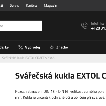
ží
Servis
Kariéra
Magazín
Infolinka
+420 31
 dárky
Výprodej
Značky
Svářečská kukla EXTOL CRAFT 97345
Svářečská kukla EXTOL 
Rozsah ztmavení DIN 13 - DIN16, velikost zorného pole
mm. Kukla je určená k ochraně očí a obličeje při svařová