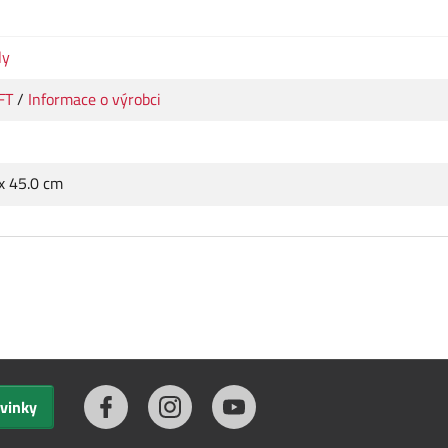
ly
FT
/
Informace o výrobci
 x 45.0 cm
ovinky