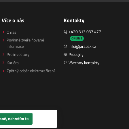
Více o nás
Kontakty
+420 313 037 477
O nás
ONLINE
Povinně zveřejňované
informace
info@jarabak.cz
Pro investory
Prodejny
Kariéra
Všechny kontakty
Zpětný odběr elektrozařízení
sně, nehrotím to