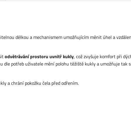
itelnou délkou a mechanismem umožňujícím měnit úhel a vzdále
šit
odvětrávání prostoru uvnitř kukly
, což zvyšuje komfort při dýc
tru dle potřeb uživatele mění polohu těžiště kukly a umožňuje tak s
kly a chrání pokožku čela před odřením.