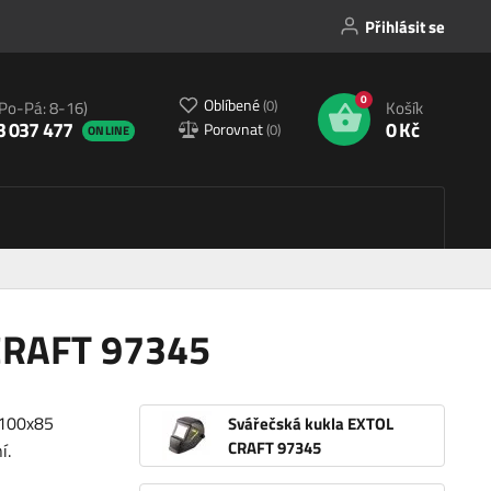
Přihlásit se
0
Oblíbené
(
0
)
(Po-Pá: 8-16)
Košík
3 037 477
0 Kč
Porovnat
(
0
)
ONLINE
CRAFT 97345
 100x85
Svářečská kukla EXTOL
CRAFT 97345
ní.