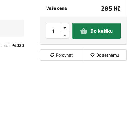
285 Kč
Vaše cena
+
Do košíku
-
 zboží:
P4020
Porovnat
Do seznamu