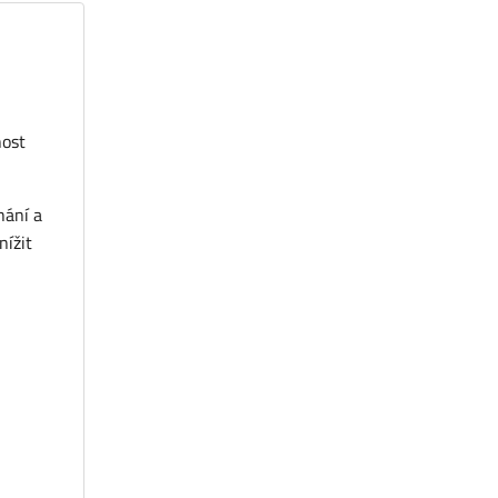
nost
hání a
nížit