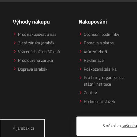
Výhody nákupu
Nakupování
Proč nakupovat u nás
Obchodní podmínky
3letá záruka Jarabák
Doprava a platba
Vrácení zboží do 30 dnů
Vrácení zboží
Prodloužená záruka
Reklamace
Doprava Jarabák
Poškozená zásilka
Pro firmy, organizace a
státní instituce
Značky
Hodnocení služeb
S několika
sušenk
© jarabak.cz