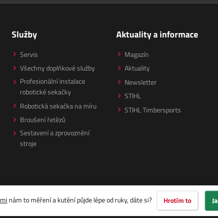
Služby
Aktuality a informace
Servis
Magazín
Všechny doplňkové služby
Aktuality
Profesionální instalace
Newsletter
robotické sekačky
STIHL
Robotická sekačka na míru
STIHL Timbersports
Broušení řetězů
Sestavení a zprovoznění
stroje
ami
nám to měření a kutění půjde lépe od ruky, dáte si?
Hrotím to
Ja