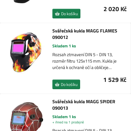
2 020 Kč
Do košíku
Svářečská kukla MAGG FLAMES
090012
Skladem 1 ks
Rozsah ztmavení DIN 5 - DIN 13,
rozměr filtru 125x115 mm. Kukla je
určená k ochraně očí a obličeje…
1 529 Kč
Do košíku
Svářečská kukla MAGG SPIDER
090013
Skladem 1 ks
+ ihned na 1 prodejně
Rozsah ztmavení DIN 5 - DIN 13,