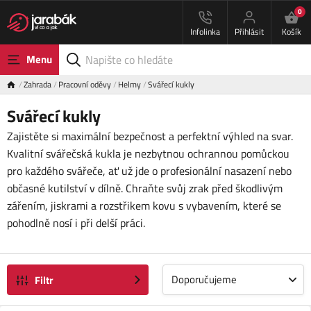
0
Infolinka
Přihlásit
Košík
Menu
Zahrada
Pracovní oděvy
Helmy
Svářecí kukly
Svářecí kukly
Zajistěte si maximální bezpečnost a perfektní výhled na svar.
Kvalitní svářečská kukla je nezbytnou ochrannou pomůckou
pro každého svářeče, ať už jde o profesionální nasazení nebo
občasné kutilství v dílně. Chraňte svůj zrak před škodlivým
zářením, jiskrami a rozstřikem kovu s vybavením, které se
pohodlně nosí i při delší práci.
Doporučujeme
Filtr