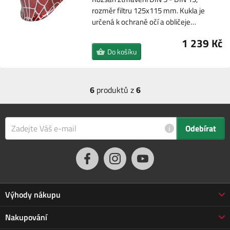
rozměr filtru 125x115 mm. Kukla je
určená k ochraně očí a obličeje…
1 239 Kč
Do košíku
6
produktů z
6
i
Odebírat
Výhody nákupu
Proč nakupovat u nás
Nakupování
3letá záruka Jarabák