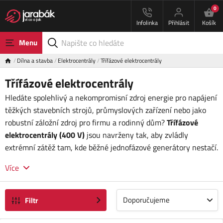
0
Infolinka
Přihlásit
Košík
Menu
Dílna a stavba
Elektrocentrály
Třífázové elektrocentrály
Třífázové elektrocentrály
Hledáte spolehlivý a nekompromisní zdroj energie pro napájení
těžkých stavebních strojů, průmyslových zařízení nebo jako
robustní záložní zdroj pro firmu a rodinný dům?
Třífázové
elektrocentrály (400 V)
jsou navrženy tak, aby zvládly
extrémní zátěž tam, kde běžné jednofázové generátory nestačí.
Více
Doporučujeme
Filtr