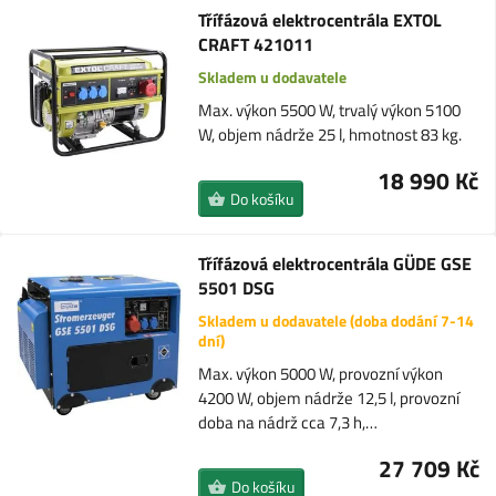
Třífázová elektrocentrála EXTOL
CRAFT 421011
Skladem u dodavatele
Max. výkon 5500 W, trvalý výkon 5100
W, objem nádrže 25 l, hmotnost 83 kg.
18 990 Kč
Do košíku
Třífázová elektrocentrála GÜDE GSE
5501 DSG
Skladem u dodavatele (doba dodání 7-14
dní)
Max. výkon 5000 W, provozní výkon
4200 W, objem nádrže 12,5 l, provozní
doba na nádrž cca 7,3 h,…
27 709 Kč
Do košíku