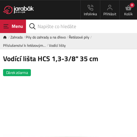
0
Infolinka
Přihlásit
Košík
Menu
Zahrada
Pily do zahrady a na dřevo
Řetězové pily
Příslušenství k řetězovým…
Vodící lišty
Vodící lišta HCS 1,3-3/8" 35 cm
Dárek zdarma