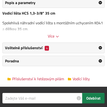
Popis a parametry
Vodicí lišta HCS 1,3-3/8" 35 cm
Spolehlivá náhradní vodící lišta s montážním uchycením K041
a
délkou 35 cm
.
Více
Kategorie
Vodící lišty
Volitelné příslušenství
4
Výrobce
H.C.S
/
Informace o výrobci
Hmotnost
Poradna
0.5 kg
Počet článků
52
Příslušenství k řetězovým pilám
Vodící lišty
Rozteč řetězu
3/8"
Šířka drážky
1.3 mm
i
Odebírat
Délka vodící lišty
35 cm