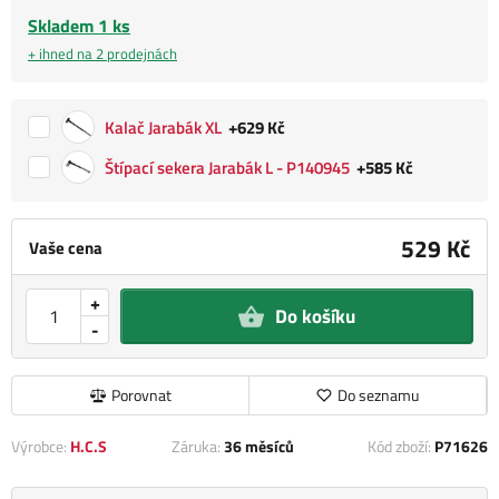
Skladem 1 ks
+ ihned na 2 prodejnách
Kalač Jarabák XL
+629 Kč
Štípací sekera Jarabák L - P140945
+585 Kč
529 Kč
Vaše cena
+
Do košíku
-
Porovnat
Do seznamu
Výrobce:
H.C.S
Záruka:
36 měsíců
Kód zboží:
P71626