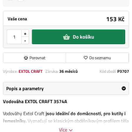
153 Kč
Vaše cena
+
Do košíku
-
Porovnat
Do seznamu
Výrobce:
EXTOL CRAFT
Záruka:
36 měsíců
Kód zboží:
P3707
Popis a parametry
Vodováha EXTOL CRAFT 3574A
Vodováhy Extol Craft
jsou ideální do domácnosti, pro kutily i
řemeslníky.
Vyznačují se klasickým obdélníkovým profilem těla
s hladkými bočními stěnami z lehkého kovu s jednou vertikální
Více