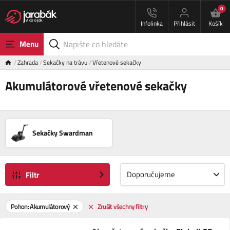
0
Infolinka
Přihlásit
Košík
Menu
Zahrada
Sekačky na trávu
Vřetenové sekačky
Akumulátorové vřetenové sekačky
Sekačky Swardman
Doporučujeme
Filtr
Pohon: Akumulátorový
Zrušit všechny filtry