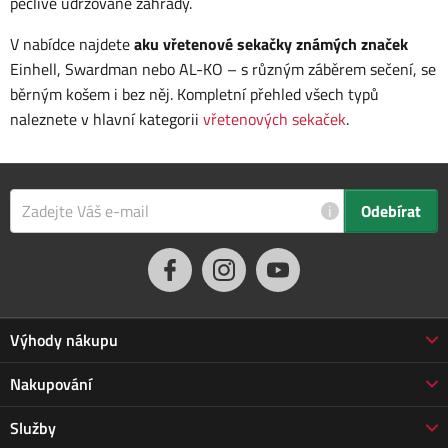
pečlivě udržované zahrady.
V nabídce najdete
aku vřetenové sekačky známých značek
Einhell, Swardman nebo AL-KO – s různým záběrem sečení, se
běrným košem i bez něj. Kompletní přehled všech typů
naleznete v hlavní kategorii
vřetenových sekaček
.
i
Odebírat
Výhody nákupu
Proč nakupovat u nás
Nakupování
3letá záruka Jarabák
Obchodní podmínky
Služby
Vrácení zboží do 30 dnů