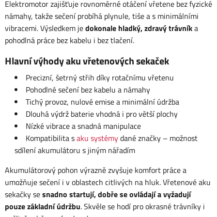
Elektromotor zajišťuje rovnoměrné otáčení vřetene bez fyzické
námahy, takže sečení probíhá plynule, tiše a s minimálními
vibracemi. Výsledkem je
dokonale hladký, zdravý trávník
a
pohodlná práce bez kabelu i bez tlačení.
Hlavní výhody aku vřetenových sekaček
Precizní, šetrný střih díky rotačnímu vřetenu
Pohodlné sečení bez kabelu a námahy
Tichý provoz, nulové emise a minimální údržba
Dlouhá výdrž baterie vhodná i pro větší plochy
Nízké vibrace a snadná manipulace
Kompatibilita s
aku systémy
dané značky – možnost
sdílení akumulátoru s jiným nářadím
Akumulátorový pohon výrazně zvyšuje komfort práce a
umožňuje sečení i v oblastech citlivých na hluk. Vřetenové aku
sekačky se
snadno startují, dobře se ovládají a vyžadují
pouze základní údržbu
. Skvěle se hodí pro okrasné trávníky i