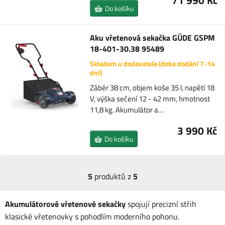
71 990 Kč
Do košíku
Aku vřetenová sekačka GÜDE GSPM
18-401-30.38 95489
Skladem u dodavatele (doba dodání 7-14
dní)
Záběr 38 cm, objem koše 35 l, napětí 18
V, výška sečení 12 - 42 mm, hmotnost
11,8 kg. Akumulátor a…
3 990 Kč
Do košíku
5
produktů z
5
Akumulátorové vřetenové sekačky
spojují precizní střih
klasické vřetenovky s pohodlím moderního pohonu.