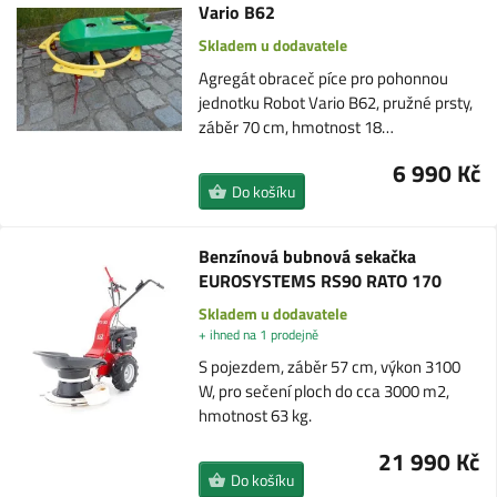
Vario B62
Skladem u dodavatele
Agregát obraceč píce pro pohonnou
jednotku Robot Vario B62, pružné prsty,
záběr 70 cm, hmotnost 18…
6 990 Kč
Do košíku
Benzínová bubnová sekačka
EUROSYSTEMS RS90 RATO 170
Skladem u dodavatele
+ ihned na 1 prodejně
S pojezdem, záběr 57 cm, výkon 3100
W, pro sečení ploch do cca 3000 m2,
hmotnost 63 kg.
21 990 Kč
Do košíku