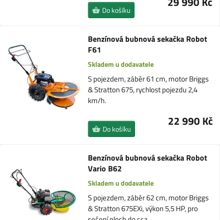
29 990 Kč
Do košíku
Benzínová bubnová sekačka Robot
F61
Skladem u dodavatele
S pojezdem, záběr 61 cm, motor Briggs
& Stratton 675, rychlost pojezdu 2,4
km/h.
22 990 Kč
Do košíku
Benzínová bubnová sekačka Robot
Vario B62
Skladem u dodavatele
S pojezdem, záběr 62 cm, motor Briggs
& Stratton 675EXi, výkon 5,5 HP, pro
sečení ploch do cca…