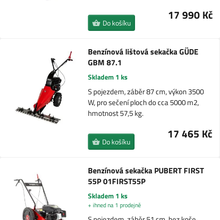
17 990 Kč
Do košíku
Benzínová lištová sekačka GÜDE
GBM 87.1
Skladem 1 ks
S pojezdem, záběr 87 cm, výkon 3500
W, pro sečení ploch do cca 5000 m2,
hmotnost 57,5 kg.
17 465 Kč
Do košíku
Benzínová sekačka PUBERT FIRST
55P 01FIRST55P
Skladem 1 ks
+ ihned na 1 prodejně
S pojezdem, záběr 51 cm, bez koše,