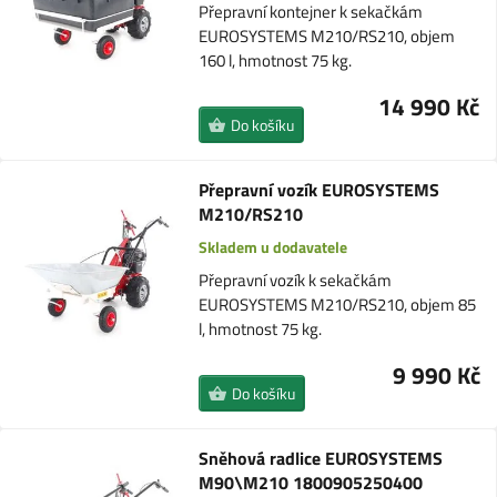
Přepravní kontejner k sekačkám
EUROSYSTEMS M210/RS210, objem
160 l, hmotnost 75 kg.
14 990 Kč
Do košíku
Přepravní vozík EUROSYSTEMS
M210/RS210
Skladem u dodavatele
Přepravní vozík k sekačkám
EUROSYSTEMS M210/RS210, objem 85
l, hmotnost 75 kg.
9 990 Kč
Do košíku
Sněhová radlice EUROSYSTEMS
M90\M210 1800905250400