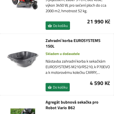
výkon 3450 W, pro sečení ploch do cca
2000 m2, hmotnost 52 kg.
21 990 Kč
Do košíku
Zahradní korba EUROSYSTEMS
150L
Skladem u dodavatele
Nástavba zahradní korba k sekačkám
EUROSYSTEMS M210/RS210, k P70EVO
a k motorovému kolečku CARRY,…
4 590 Kč
Do košíku
Agregát bubnová sekačka pro
Robot Vario B62