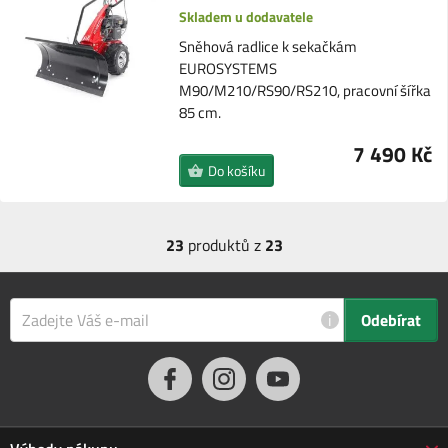
Skladem u dodavatele
Sněhová radlice k sekačkám
EUROSYSTEMS
M90/M210/RS90/RS210, pracovní šířka
85 cm.
7 490 Kč
Do košíku
23
produktů z
23
i
Odebírat