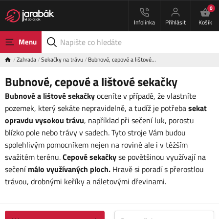
0
Infolinka
Přihlásit
Košík
Menu
Zahrada
Sekačky na trávu
Bubnové, cepové a lištové…
Bubnové, cepové a lištové sekačky
Bubnové a lištové sekačky
oceníte v případě, že vlastníte
pozemek, který sekáte nepravidelně, a tudíž je potřeba
sekat
opravdu vysokou trávu
,
například při sečení luk, porostu
blízko pole nebo trávy v sadech. Tyto stroje Vám budou
spolehlivým pomocníkem nejen na rovině ale i v těžším
svažitém terénu.
Cepové sekačky
se povětšinou využívají na
sečení
málo využívaných ploch.
Hravě si poradí s přerostlou
trávou, drobnými keříky a náletovými dřevinami.