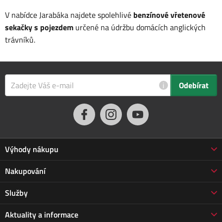
V nabídce Jarabáka najdete spolehlivé
benzínové vřetenové
sekačky s pojezdem
určené na údržbu domácích anglických
trávníků.
i
Odebírat
Výhody nákupu
Proč nakupovat u nás
Nakupování
3letá záruka Jarabák
Obchodní podmínky
Služby
Vrácení zboží do 30 dnů
Doprava a platba
Prodloužená záruka
Servis
Aktuality a informace
Vrácení zboží