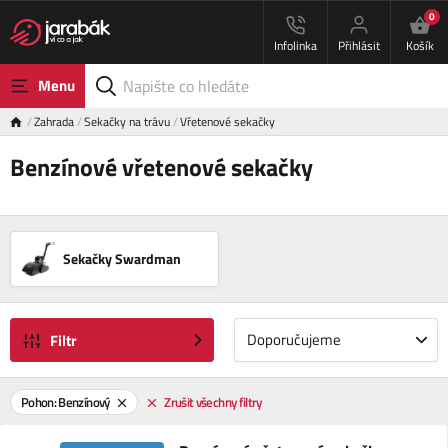
0
Infolinka
Přihlásit
Košík
Menu
Zahrada
Sekačky na trávu
Vřetenové sekačky
Benzínové vřetenové sekačky
Sekačky Swardman
Doporučujeme
Filtr
Pohon: Benzínový
Zrušit všechny filtry