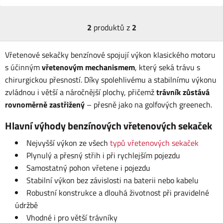
2
produktů z
2
Vřetenové sekačky benzínové spojují výkon klasického motoru
s účinným
vřetenovým mechanismem
, který seká trávu s
chirurgickou přesností. Díky spolehlivému a stabilnímu výkonu
zvládnou i větší a náročnější plochy, přičemž
trávník zůstává
rovnoměrně zastřižený
– přesně jako na golfových greenech.
Hlavní výhody benzínových vřetenových sekaček
Nejvyšší výkon ze všech
typů vřetenových sekaček
Plynulý a přesný střih i při rychlejším pojezdu
Samostatný pohon vřetene i pojezdu
Stabilní výkon bez závislosti na baterii nebo kabelu
Robustní konstrukce a dlouhá životnost při pravidelné
údržbě
Vhodné i pro větší trávníky