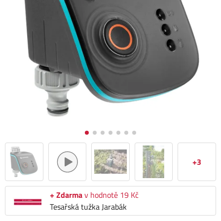
+3
+ Zdarma
v hodnotě 19 Kč
Tesařská tužka Jarabák