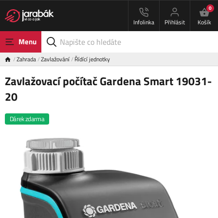
0
Infolinka
Přihlásit
Košík
Menu
Zahrada
Zavlažování
Řídící jednotky
Zavlažovací počítač Gardena Smart 19031-
20
Dárek zdarma