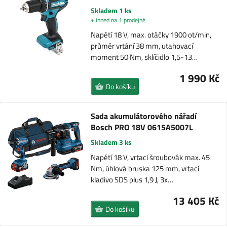
Skladem 1 ks
+ ihned na 1 prodejně
Napětí 18 V, max. otáčky 1900 ot/min,
průměr vrtání 38 mm, utahovací
moment 50 Nm, sklíčidlo 1,5-13…
1 990 Kč
Do košíku
Sada akumulátorového nářadí
Bosch PRO 18V 0615A5007L
Skladem 3 ks
Napětí 18 V, vrtací šroubovák max. 45
Nm, úhlová bruska 125 mm, vrtací
kladivo SDS plus 1,9 J, 3x…
13 405 Kč
Do košíku