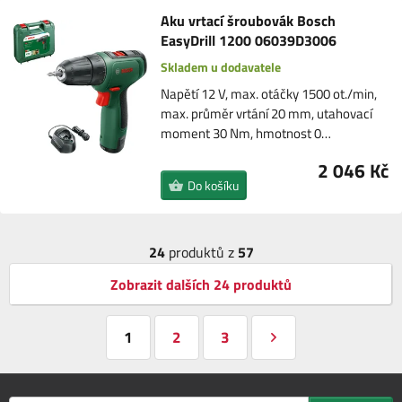
Aku vrtací šroubovák Bosch
EasyDrill 1200 06039D3006
Skladem u dodavatele
Napětí 12 V, max. otáčky 1500 ot./min,
max. průměr vrtání 20 mm, utahovací
moment 30 Nm, hmotnost 0…
2 046 Kč
Do košíku
24
produktů z
57
Zobrazit dalších 24 produktů
1
2
3