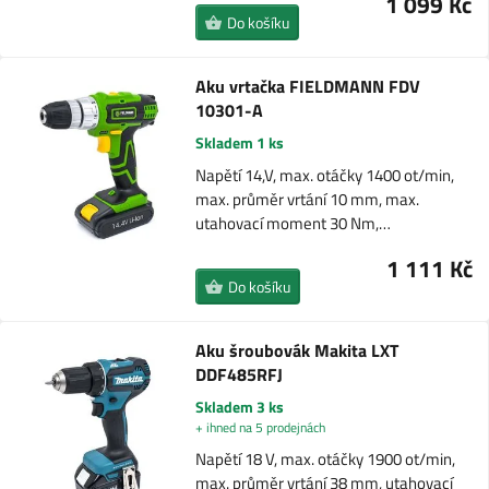
1 099 Kč
Do košíku
Aku vrtačka FIELDMANN FDV
10301-A
Skladem 1 ks
Napětí 14,V, max. otáčky 1400 ot/min,
max. průměr vrtání 10 mm, max.
utahovací moment 30 Nm,…
1 111 Kč
Do košíku
Aku šroubovák Makita LXT
DDF485RFJ
Skladem 3 ks
+ ihned na 5 prodejnách
Napětí 18 V, max. otáčky 1900 ot/min,
max. průměr vrtání 38 mm, utahovací