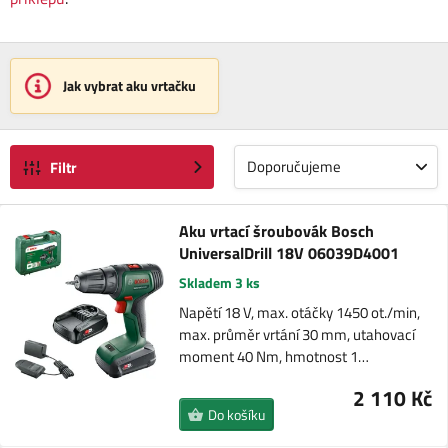
Jak vybrat aku vrtačku
Doporučujeme
Filtr
Aku vrtací šroubovák Bosch
UniversalDrill 18V 06039D4001
Skladem 3 ks
Napětí 18 V, max. otáčky 1450 ot./min,
max. průměr vrtání 30 mm, utahovací
moment 40 Nm, hmotnost 1…
2 110 Kč
Do košíku