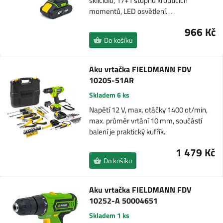
sklíčidlo, 17+1 stupňů krouticích
momentů, LED osvětlení.…
966 Kč
Do košíku
Aku vrtačka FIELDMANN FDV
10205-51AR
Skladem 6 ks
Napětí 12 V, max. otáčky 1400 ot/min,
max. průměr vrtání 10 mm, součástí
balení je praktický kufřík.
1 479 Kč
Do košíku
Aku vrtačka FIELDMANN FDV
10252-A 50004651
Skladem 1 ks