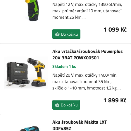
Napětí 12 V, max. otáčky 1350 ot/min,
max. průměr vrtání 10 mm, utahovací
moment 25 Nm,…
1 099 Kč
Do košíku
Aku vrtačka/šroubovák Powerplus
20V 3BAT POWX00501
Skladem 1 ks
Napětí 20 V, max. otáčky 1400/min,
max. utahovací moment 35 Nm,
sklíčidlo 1-10 mm, hmotnost 1,2 kg.…
1 899 Kč
Do košíku
Aku šroubovák Makita LXT
DDF485Z