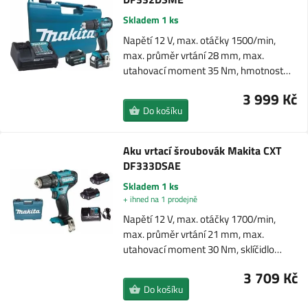
Skladem 1 ks
Napětí 12 V, max. otáčky 1500/min,
max. průměr vrtání 28 mm, max.
utahovací moment 35 Nm, hmotnost…
3 999 Kč
Do košíku
Aku vrtací šroubovák Makita CXT
DF333DSAE
Skladem 1 ks
+ ihned na 1 prodejně
Napětí 12 V, max. otáčky 1700/min,
max. průměr vrtání 21 mm, max.
utahovací moment 30 Nm, sklíčidlo…
3 709 Kč
Do košíku