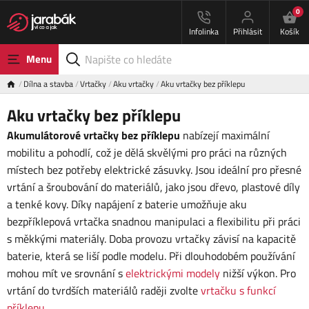
0
Infolinka
Přihlásit
Košík
Menu
Dílna a stavba
Vrtačky
Aku vrtačky
Aku vrtačky bez příklepu
Aku vrtačky bez příklepu
Akumulátorové vrtačky bez příklepu
nabízejí maximální
mobilitu a pohodlí, což je dělá skvělými pro práci na různých
místech bez potřeby elektrické zásuvky. Jsou ideální pro přesné
vrtání a šroubování do materiálů, jako jsou dřevo, plastové díly
a tenké kovy. Díky napájení z baterie umožňuje aku
bezpříklepová vrtačka snadnou manipulaci a flexibilitu při práci
s měkkými materiály. Doba provozu vrtačky závisí na kapacitě
baterie, která se liší podle modelu. Při dlouhodobém používání
mohou mít ve srovnání s
elektrickými modely
nižší výkon. Pro
vrtání do tvrdších materiálů raději zvolte
vrtačku s funkcí
příklepu
.