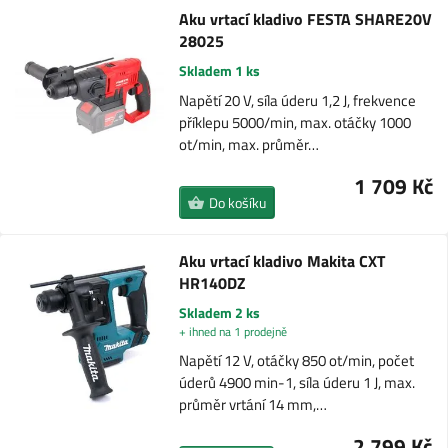
Aku vrtací kladivo FESTA SHARE20V
28025
Skladem 1 ks
Napětí 20 V, síla úderu 1,2 J, frekvence
příklepu 5000/min, max. otáčky 1000
ot/min, max. průměr…
1 709 Kč
Do košíku
Aku vrtací kladivo Makita CXT
HR140DZ
Skladem 2 ks
+ ihned na 1 prodejně
Napětí 12 V, otáčky 850 ot/min, počet
úderů 4900 min-1, síla úderu 1 J, max.
průměr vrtání 14 mm,…
2 799 Kč