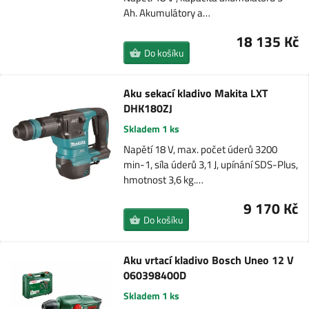
Ah. Akumulátory a…
18 135 Kč
Do košíku
Aku sekací kladivo Makita LXT
DHK180ZJ
Skladem 1 ks
Napětí 18 V, max. počet úderů 3200
min-1, síla úderů 3,1 J, upínání SDS-Plus,
hmotnost 3,6 kg.…
9 170 Kč
Do košíku
Aku vrtací kladivo Bosch Uneo 12 V
060398400D
Skladem 1 ks