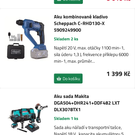
Aku kombinované kladivo
Scheppach C-RHD130-X
5909249900
Skladem 2 ks
Napětí 20 V, max. otáčky 1100 min-1,
sila úderu 1,3 J, frekvence příklepu 6000
min-1, max. průměr…
1 399 Kč
Do košíku
Aku sada Makita
DGA504+DHR241+DDF482 LXT
DLX3078TX1
Skladem 1 ks
Sada aku nářadí v transportní tašce,
Napětí 18 V , kapacita akumulátoru 5