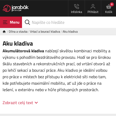
0
Infolinka
Přihlásit
Košík
Menu
Dílna a stavba
Vrtací a bourací kladiva
Aku kladiva
Aku kladiva
Akumulátorová kladiva
nabízejí skvělou kombinaci mobility a
výkonu s pohodlím bezdrátového provozu. Hodí se pro širokou
škálu stavebních a rekonstrukčních prací, od vrtání otvorů až
po lehčí sekací a bourací práce. Aku kladivo je ideální volbou
pro práce v místech bez přístupu k elektrické síti nebo tam,
kde potřebujete maximální mobilitu, ať už jde o práce na
lešení, v exteriéru nebo v hůře přístupných prostorách.
Zobrazit celý text