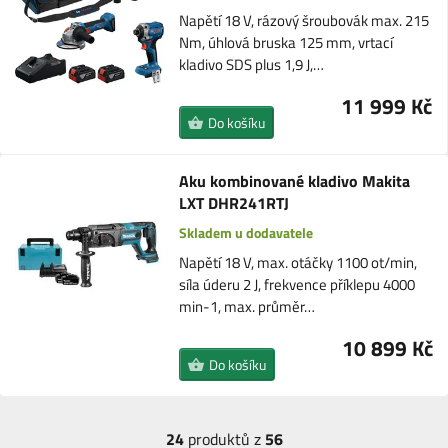
Napětí 18 V, rázový šroubovák max. 215
Nm, úhlová bruska 125 mm, vrtací
kladivo SDS plus 1,9 J,…
11 999 Kč
Do košíku
Aku kombinované kladivo Makita
LXT DHR241RTJ
Skladem u dodavatele
Napětí 18 V, max. otáčky 1100 ot/min,
síla úderu 2 J, frekvence příklepu 4000
min-1, max. průměr…
10 899 Kč
Do košíku
24
produktů z
56