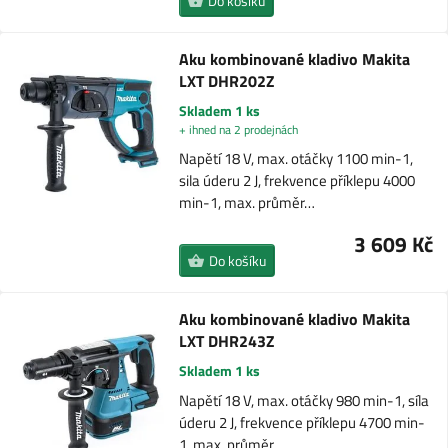
Do košíku
Aku kombinované kladivo Makita
LXT DHR202Z
Skladem 1 ks
+ ihned na 2 prodejnách
Napětí 18 V, max. otáčky 1100 min-1,
sila úderu 2 J, frekvence příklepu 4000
min-1, max. průměr…
3 609 Kč
Do košíku
Aku kombinované kladivo Makita
LXT DHR243Z
Skladem 1 ks
Napětí 18 V, max. otáčky 980 min-1, síla
úderu 2 J, frekvence příklepu 4700 min-
1, max. průměr…