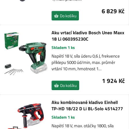
6 829 Kč
Do košíku
Aku vrtací kladivo Bosch Uneo Maxx
18 Li 060395230C
Skladem 1 ks
Napětí 18 V, síla úderu 0,6 J, frekvence
příklepu 5000 úd/min, max. průměr
vrtání 10 mm, hmotnost 1…
1 924 Kč
Do košíku
Aku kombinované kladivo Einhell
TP-HD 18/22 D Li BL-Solo 4514277
Skladem 1 ks
Napětí 18 V, max. otáčky 1800, síla