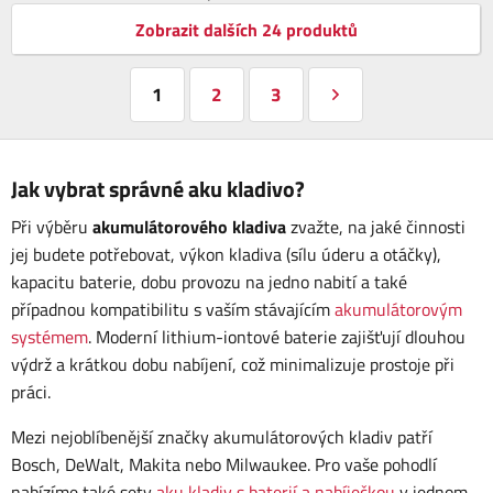
Zobrazit dalších 24 produktů
1
2
3
Jak vybrat správné aku kladivo?
Při výběru
akumulátorového kladiva
zvažte, na jaké činnosti
jej budete potřebovat, výkon kladiva (sílu úderu a otáčky),
kapacitu baterie, dobu provozu na jedno nabití a také
případnou kompatibilitu s vaším stávajícím
akumulátorovým
systémem
. Moderní lithium-iontové baterie zajišťují dlouhou
výdrž a krátkou dobu nabíjení, což minimalizuje prostoje při
práci.
Mezi nejoblíbenější značky akumulátorových kladiv patří
Bosch, DeWalt, Makita nebo Milwaukee. Pro vaše pohodlí
nabízíme také sety
aku kladiv s baterií a nabíječkou
v jednom