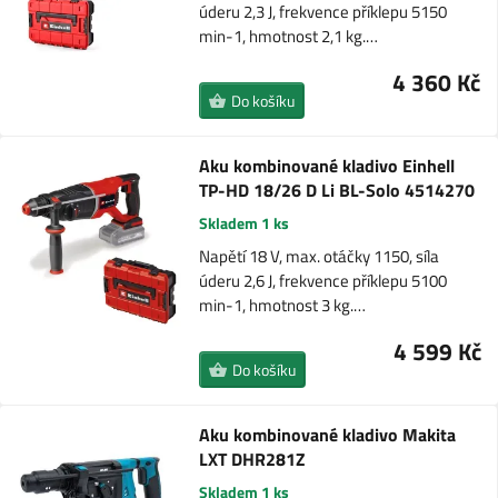
úderu 2,3 J, frekvence příklepu 5150
min-1, hmotnost 2,1 kg.…
4 360 Kč
Do košíku
Aku kombinované kladivo Einhell
TP-HD 18/26 D Li BL-Solo 4514270
Skladem 1 ks
Napětí 18 V, max. otáčky 1150, síla
úderu 2,6 J, frekvence příklepu 5100
min-1, hmotnost 3 kg.…
4 599 Kč
Do košíku
Aku kombinované kladivo Makita
LXT DHR281Z
Skladem 1 ks