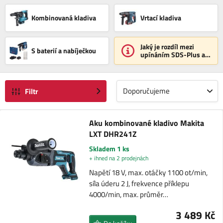
Kombinovaná kladiva
Vrtací kladiva
Jaký je rozdíl mezi
S baterií a nabíječkou
upínáním SDS-Plus a
SDS-Max?
Doporučujeme
Filtr
Aku kombinované kladivo Makita
LXT DHR241Z
Skladem 1 ks
+ ihned na 2 prodejnách
Napětí 18 V, max. otáčky 1100 ot/min,
síla úderu 2 J, frekvence příklepu
4000/min, max. průměr…
3 489 Kč