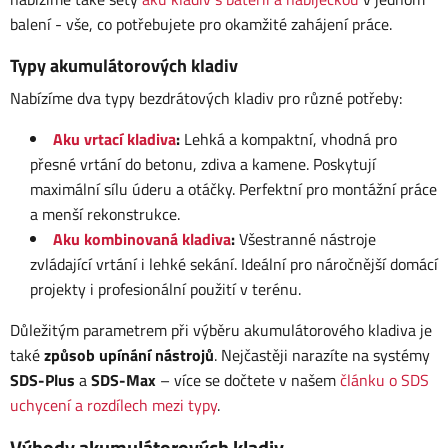
balení - vše, co potřebujete pro okamžité zahájení práce.
Typy akumulátorových kladiv
Nabízíme dva typy bezdrátových kladiv pro různé potřeby:
Aku vrtací kladiva
:
Lehká a kompaktní, vhodná pro
přesné vrtání do betonu, zdiva a kamene. Poskytují
maximální sílu úderu a otáčky. Perfektní pro montážní práce
a menší rekonstrukce.
Aku kombinovaná kladiva
:
Všestranné nástroje
zvládající vrtání i lehké sekání. Ideální pro náročnější domácí
projekty i profesionální použití v terénu.
Důležitým parametrem při výběru akumulátorového kladiva je
také
způsob upínání nástrojů
. Nejčastěji narazíte na systémy
SDS-Plus
a
SDS-Max
– více se dočtete v našem
článku o SDS
uchycení a rozdílech mezi typy
.
Výhody akumulátorových kladiv