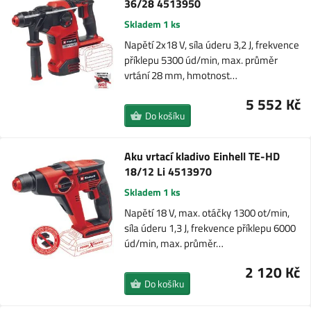
36/28 4513950
Skladem 1 ks
Napětí 2x18 V, síla úderu 3,2 J, frekvence
příklepu 5300 úd/min, max. průměr
vrtání 28 mm, hmotnost…
5 552 Kč
Do košíku
Aku vrtací kladivo Einhell TE-HD
18/12 Li 4513970
Skladem 1 ks
Napětí 18 V, max. otáčky 1300 ot/min,
síla úderu 1,3 J, frekvence příklepu 6000
úd/min, max. průměr…
2 120 Kč
Do košíku