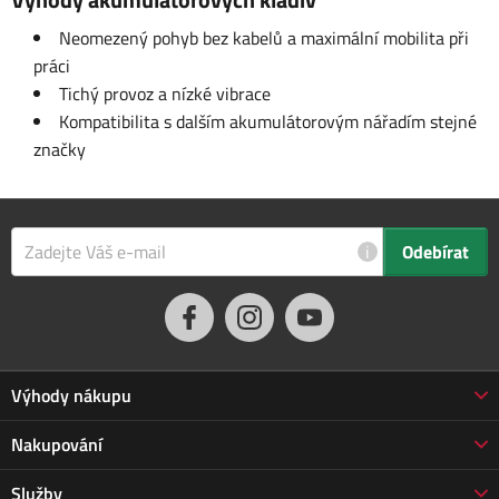
Neomezený pohyb bez kabelů a maximální mobilita při
práci
Tichý provoz a nízké vibrace
Kompatibilita s dalším akumulátorovým nářadím stejné
značky
i
Odebírat
Výhody nákupu
Proč nakupovat u nás
Nakupování
3letá záruka Jarabák
Obchodní podmínky
Služby