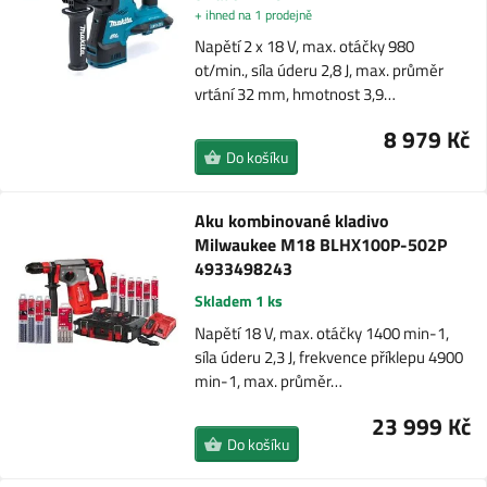
+ ihned na 1 prodejně
Napětí 2 x 18 V, max. otáčky 980
ot/min., síla úderu 2,8 J, max. průměr
vrtání 32 mm, hmotnost 3,9…
8 979 Kč
Do košíku
Aku kombinované kladivo
Milwaukee M18 BLHX100P-502P
4933498243
Skladem 1 ks
Napětí 18 V, max. otáčky 1400 min-1,
síla úderu 2,3 J, frekvence příklepu 4900
min-1, max. průměr…
23 999 Kč
Do košíku