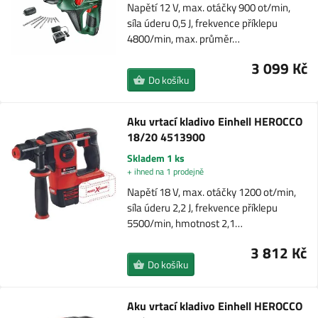
Napětí 12 V, max. otáčky 900 ot/min,
síla úderu 0,5 J, frekvence příklepu
4800/min, max. průměr…
3 099 Kč
Do košíku
Aku vrtací kladivo Einhell HEROCCO
18/20 4513900
Skladem 1 ks
+ ihned na 1 prodejně
Napětí 18 V, max. otáčky 1200 ot/min,
síla úderu 2,2 J, frekvence příklepu
5500/min, hmotnost 2,1…
3 812 Kč
Do košíku
Aku vrtací kladivo Einhell HEROCCO