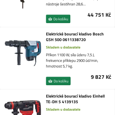
nástroje šestihran 28,6…
44 751 Kč
Do košíku
Elektrické bourací kladivo Bosch
GSH 500 0611338720
Skladem u dodavatele
Příkon 1100 W, síla úderu 7,5 J,
frekvence příklepu 2900 úd/min,
hmotnost 5,7 kg.
9 827 Kč
Do košíku
Elektrické bourací kladivo Einhell
TE-DH 5 4139135
Skladem u dodavatele