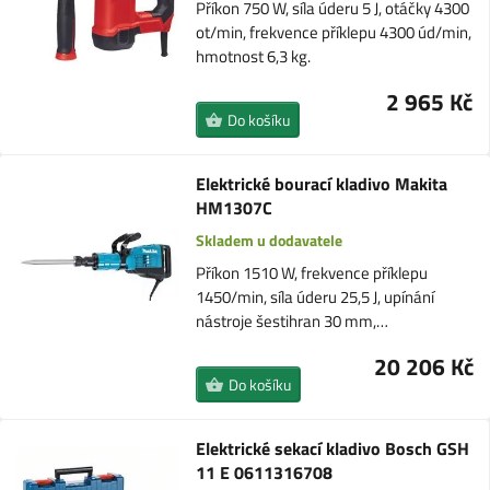
Příkon 750 W, síla úderu 5 J, otáčky 4300
ot/min, frekvence příklepu 4300 úd/min,
hmotnost 6,3 kg.
2 965 Kč
Do košíku
Elektrické bourací kladivo Makita
HM1307C
Skladem u dodavatele
Příkon 1510 W, frekvence příklepu
1450/min, síla úderu 25,5 J, upínání
nástroje šestihran 30 mm,…
20 206 Kč
Do košíku
Elektrické sekací kladivo Bosch GSH
11 E 0611316708