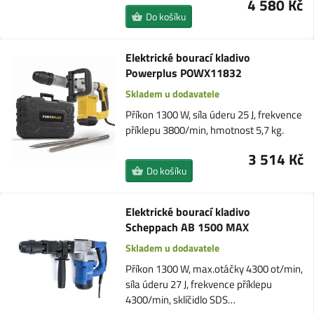
4 580 Kč
Do košíku
Elektrické bourací kladivo
Powerplus POWX11832
Skladem u dodavatele
Příkon 1300 W, síla úderu 25 J, frekvence
příklepu 3800/min, hmotnost 5,7 kg.
3 514 Kč
Do košíku
Elektrické bourací kladivo
Scheppach AB 1500 MAX
Skladem u dodavatele
Příkon 1300 W, max.otáčky 4300 ot/min,
síla úderu 27 J, frekvence příklepu
4300/min, sklíčidlo SDS…