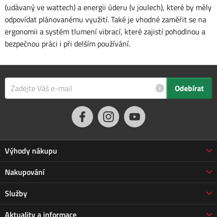
(udávaný ve wattech) a energii úderu (v joulech), které by měly
odpovídat plánovanému využití. Také je vhodné zaměřit se na
ergonomii a systém tlumení vibrací, které zajistí pohodlnou a
bezpečnou práci i při delším používání.
i
Odebírat
Výhody nákupu
Proč nakupovat u nás
Nakupování
3letá záruka Jarabák
Obchodní podmínky
Služby
Vrácení zboží do 30 dnů
Doprava a platba
Prodloužená záruka
Servis
Aktuality a informace