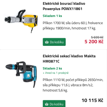
Elektrické bourací kladivo
Powerplus POWX11861
Skladem 1 ks
Příkon 1700 W, síla úderu 60 J, frekvence
příklepu 1900/min, hmotnost 17 kg.
5 699 Kč
5 200 Kč
Do košíku
Elektrické sekací kladivo Makita
HM0871C
Skladem 2 ks
+ ihned na 1 prodejně
Příkon 1110 W, počet příklepů 2650/min,
síla příklepu 11,6 J, vibrace 8m/s2,
hmotnost 5,6 kg.
10 115 Kč
Do košíku