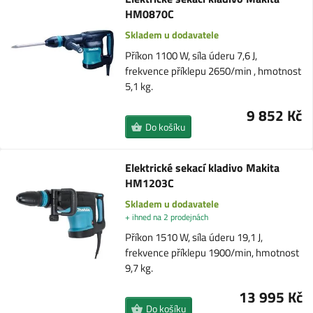
HM0870C
Skladem u dodavatele
Příkon 1100 W, síla úderu 7,6 J,
frekvence příklepu 2650/min , hmotnost
5,1 kg.
9 852 Kč
Do košíku
Elektrické sekací kladivo Makita
HM1203C
Skladem u dodavatele
+ ihned na 2 prodejnách
Příkon 1510 W, síla úderu 19,1 J,
frekvence příklepu 1900/min, hmotnost
9,7 kg.
13 995 Kč
Do košíku