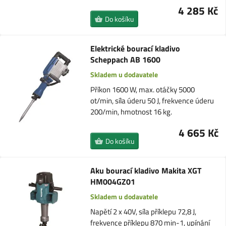
4 285 Kč
Do košíku
Elektrické bourací kladivo
Scheppach AB 1600
Skladem u dodavatele
Příkon 1600 W, max. otáčky 5000
ot/min, síla úderu 50 J, frekvence úderu
200/min, hmotnost 16 kg.
4 665 Kč
Do košíku
Aku bourací kladivo Makita XGT
HM004GZ01
Skladem u dodavatele
Napětí 2 x 40V, síla příklepu 72,8 J,
frekvence příklepu 870 min-1, upínání