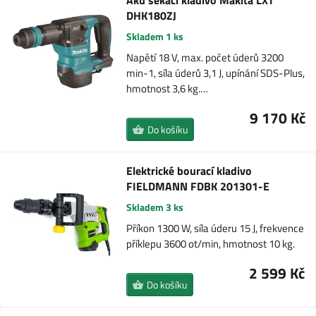
Aku sekací kladivo Makita LXT
DHK180ZJ
Skladem 1 ks
Napětí 18 V, max. počet úderů 3200
min-1, síla úderů 3,1 J, upínání SDS-Plus,
hmotnost 3,6 kg.…
9 170 Kč
Do košíku
Elektrické bourací kladivo
FIELDMANN FDBK 201301-E
Skladem 3 ks
Příkon 1300 W, síla úderu 15 J, frekvence
příklepu 3600 ot/min, hmotnost 10 kg.
2 599 Kč
Do košíku