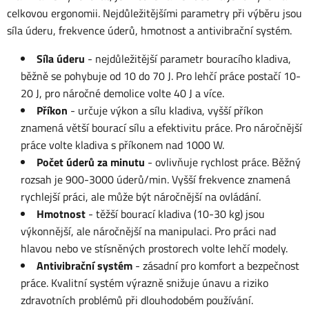
celkovou ergonomii. Nejdůležitějšími parametry při výběru jsou
síla úderu, frekvence úderů, hmotnost a antivibrační systém.
Síla úderu
- nejdůležitější parametr bouracího kladiva,
běžně se pohybuje od 10 do 70 J. Pro lehčí práce postačí 10-
20 J, pro náročné demolice volte 40 J a více.
Příkon
- určuje výkon a sílu kladiva, vyšší příkon
znamená větší bourací sílu a efektivitu práce. Pro náročnější
práce volte kladiva s příkonem nad 1000 W.
Počet úderů za minutu
- ovlivňuje rychlost práce. Běžný
rozsah je 900-3000 úderů/min. Vyšší frekvence znamená
rychlejší práci, ale může být náročnější na ovládání.
Hmotnost
- těžší bourací kladiva (10-30 kg) jsou
výkonnější, ale náročnější na manipulaci. Pro práci nad
hlavou nebo ve stísněných prostorech volte lehčí modely.
Antivibrační systém
- zásadní pro komfort a bezpečnost
práce. Kvalitní systém výrazně snižuje únavu a riziko
zdravotních problémů při dlouhodobém používání.