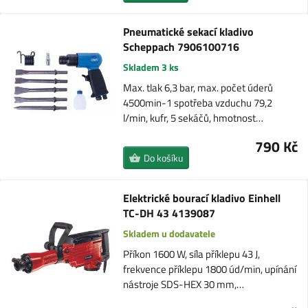
Pneumatické sekací kladivo
Scheppach 7906100716
Skladem 3 ks
Max. tlak 6,3 bar, max. počet úderů
4500min-1 spotřeba vzduchu 79,2
l/min, kufr, 5 sekáčů, hmotnost…
790 Kč
Do košíku
Elektrické bourací kladivo Einhell
TC-DH 43 4139087
Skladem u dodavatele
Příkon 1600 W, síla příklepu 43 J,
frekvence příklepu 1800 úd/min, upínání
nástroje SDS-HEX 30 mm,…