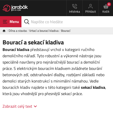
0
Infolinka
Přihlásit
Košík
Menu
Dílna a stavba
Vrtací a bourací kladiva
Bourací
Bourací a sekací kladiva
Bourací kladiva
představují vrchol v kategorii ručního
demoličního nářadí. Tyto robustní a výkonné nástroje jsou
speciálně navrženy pro nejnáročnější bourací a demoliční
práce. S elektrickým bouracím kladivem zvládnete bourání
betonových zdí, odstraňování dlažby, rozbíjení základů nebo
demolici starých konstrukcí s minimální námahou. Vedle
bouracích kladiv najdete v této kategorii také
sekací
kladiva
,
která jsou vhodnější pro přesnější sekací práce.
Zobrazit celý text