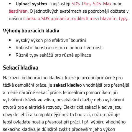
Upínací systém
- nejčastěji
SDS-Plus
,
SDS-Max
nebo
šestihran
. O jednotlivých systémech se podrobněji dočtete v
našem
článku o SDS upínání a rozdílech mezi hlavními typy
.
Výhody bouracích kladiv
Vysoký výkon pro efektivní bourání
Robustní konstrukce pro dlouhou životnost
Různé typy sekáčů pro různé aplikace
Sekací kladiva
Na rozdíl od bouracího kladiva, které je určeno primárně pro
těžké demoliční práce, je
sekací kladivo
vhodnější pro přesnější
a méně náročné sekací práce. Je ideálním pomocníkem při
vytváření drážek ve zdivu, odsekávání dlažby nebo vytváření
otvorů pro elektrické rozvody. Elektrická sekací kladiva jsou
obvykle lehčí a kompaktnější než ta bourací, což umožňuje
lepší ovladatelnost a přesnost při práci. I při výběru vhodného
sekacího kladiva je důležité zvážit především jeho výkon