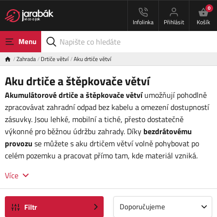
0
Infolinka
Přihlásit
Košík
Menu
Zahrada
Drtiče větví
Aku drtiče větví
Aku drtiče a štěpkovače větví
Akumulátorové drtiče a štěpkovače větví
umožňují pohodlně
zpracovávat zahradní odpad bez kabelu a omezení dostupností
zásuvky. Jsou lehké, mobilní a tiché, přesto dostatečně
výkonné pro běžnou údržbu zahrady. Díky
bezdrátovému
provozu
se můžete s aku drtičem větví volně pohybovat po
celém pozemku a pracovat přímo tam, kde materiál vzniká.
Více
Doporučujeme
Filtr