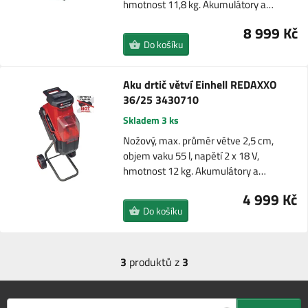
hmotnost 11,8 kg. Akumulátory a…
8 999 Kč
Do košíku
Aku drtič větví Einhell REDAXXO
36/25 3430710
Skladem 3 ks
Nožový, max. průměr větve 2,5 cm,
objem vaku 55 l, napětí 2 x 18 V,
hmotnost 12 kg. Akumulátory a…
4 999 Kč
Do košíku
3
produktů z
3