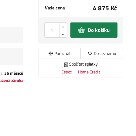
4 875 Kč
Vaše cena
+
Do košíku
-
Porovnat
Do seznamu
Spočítat splátky
Essox
・
Home Credit
ka:
36 měsíců
užená záruka