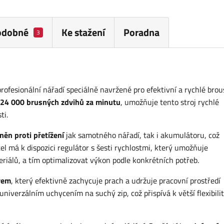
odobné
Ke stažení
Poradna
3
esionální nářadí speciálně navržené pro efektivní a rychlé brouš
 24 000 brusných zdvihů za minutu
, umožňuje tento stroj rychlé
ti.
něn proti přetížení
jak samotného nářadí, tak i akumulátoru, což
tel má k dispozici regulátor s šesti rychlostmi, který umožňuje
eriálů, a tím optimalizovat výkon podle konkrétních potřeb.
trem
, který efektivně zachycuje prach a udržuje pracovní prostředí
niverzálním uchycením na suchý zip, což přispívá k větší flexibilit