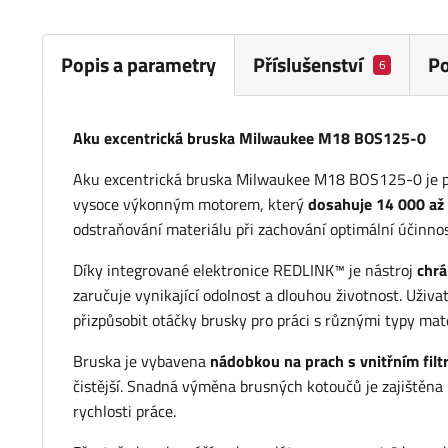
Popis a parametry
Příslušenství
P
6
Aku excentrická bruska Milwaukee M18 BOS125-0
Aku excentrická bruska Milwaukee M18 BOS125-0 je prof
vysoce výkonným motorem, který
dosahuje 14 000 až
odstraňování materiálu při zachování optimální účinnos
Díky integrované elektronice REDLINK™ je nástroj
chrá
zaručuje vynikající odolnost a dlouhou životnost. Uživa
přizpůsobit otáčky brusky pro práci s různými typy mat
Bruska je vybavena
nádobkou na prach s vnitřním fil
čistější. Snadná výměna brusných kotoučů je zajištěna u
rychlosti práce.