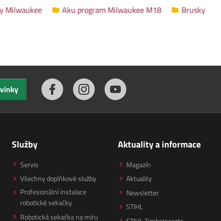
y Milwaukee
Aku program Milwaukee M18
Brusky
ovinky
Služby
Aktuality a informace
Servis
Magazín
Všechny doplňkové služby
Aktuality
Profesionální instalace
Newsletter
robotické sekačky
STIHL
Robotická sekačka na míru
STIHL Timbersports