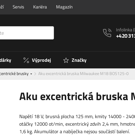
ží
Servis
Kariéra
Magazín
Infolinka
+420 31
 dárky
Výprodej
Značky
centrické brusky
Aku excentrická bruska Milwaukee M18 BOS125-0
Aku excentrická brusk
Napětí 18 V, brusná plocha 125 mm, kmity 14000 - 240
otáčky 12000 ot/min, excentrický zdvih 2,4 mm, hmotno
1,6 kg. Akumulátor a nabíječka nejsou součástí balení.