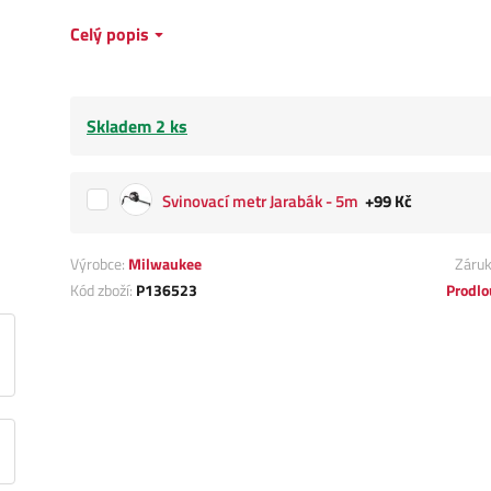
Celý popis
Skladem 2 ks
Svinovací metr Jarabák - 5m
+99 Kč
Výrobce:
Milwaukee
Záru
Kód zboží:
P136523
Prodlo