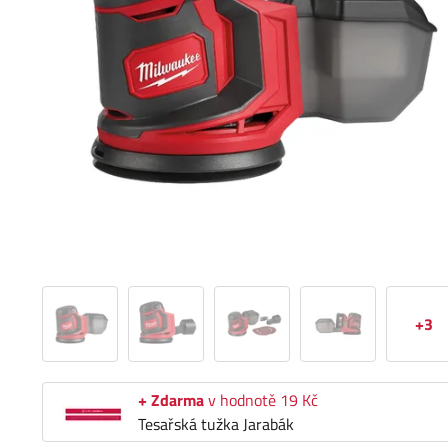
+3
+ Zdarma
v hodnotě 19 Kč
Tesařská tužka Jarabák