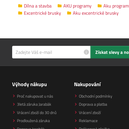
Dílna a stavba
AKU programy
Aku program
Excentrické brusky
Aku excentrické brusky
i
Získat slevy a n
Výhody nákupu
Nakupování
Proč nakupovat u nás
Obchodní podmínky
3letá záruka Jarabák
Doprava a platba
Vrácení zboží do 30 dnů
Vrácení zboží
Prodloužená záruka
Reklamace
Doprava Jarabák
Poškozená zásilka