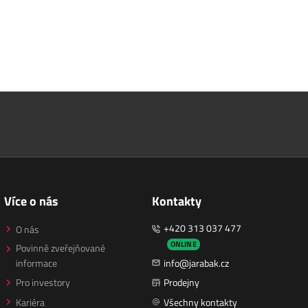
Více o nás
Kontakty
+420 313 037 477
O nás
ONLINE
Povinně zveřejňované
informace
info@jarabak.cz
Pro investory
Prodejny
Kariéra
Všechny kontakty