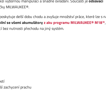
ízí výbornou manipulaci a snadné ovládání. Součástí je
odsávací
načky MILWAUKEE®.
skytuje delší dobu chodu a zvyšuje množství práce, které lze s 
ilní se všemi akumulátory
z aku programu MILWAUKEE® M18™
í bez nutnosti přechodu na jiný systém.
ostí
pší zachycení prachu