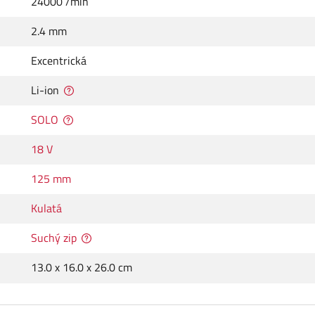
24000 /min
2.4 mm
Excentrická
Li-ion
SOLO
18 V
125 mm
Kulatá
Suchý zip
13.0 x 16.0 x 26.0 cm