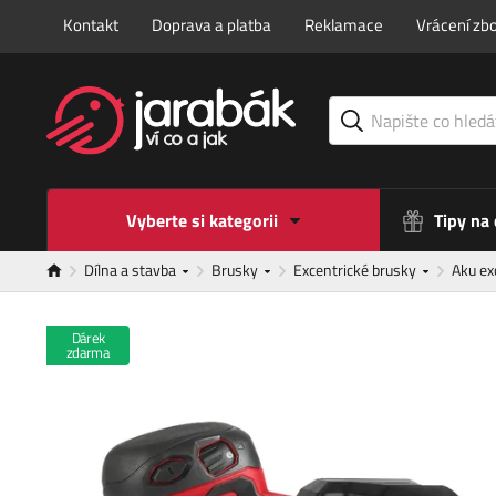
Kontakt
Doprava a platba
Reklamace
Vrácení zbo
Vyberte si kategorii
Tipy na
Dílna a stavba
Brusky
Excentrické brusky
Aku ex
Dárek
zdarma