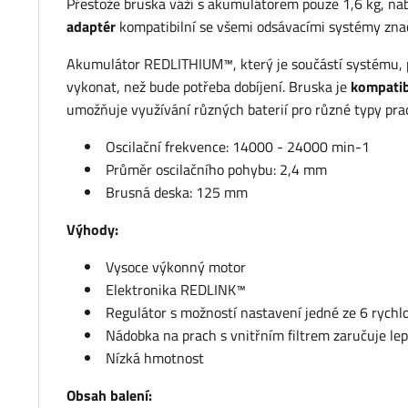
Přestože bruska váží s akumulátorem pouze 1,6 kg, nab
adaptér
kompatibilní se všemi odsávacími systémy z
Akumulátor REDLITHIUM™, který je součástí systému, po
vykonat, než bude potřeba dobíjení. Bruska je
kompatib
umožňuje využívání různých baterií pro různé typy prac
Oscilační frekvence: 14000 - 24000 min-1
Průměr oscilačního pohybu: 2,4 mm
Brusná deska: 125 mm
Výhody:
Vysoce výkonný motor
Elektronika REDLINK™
Regulátor s možností nastavení jedné ze 6 rychl
Nádobka na prach s vnitřním filtrem zaručuje le
Nízká hmotnost
Obsah balení: