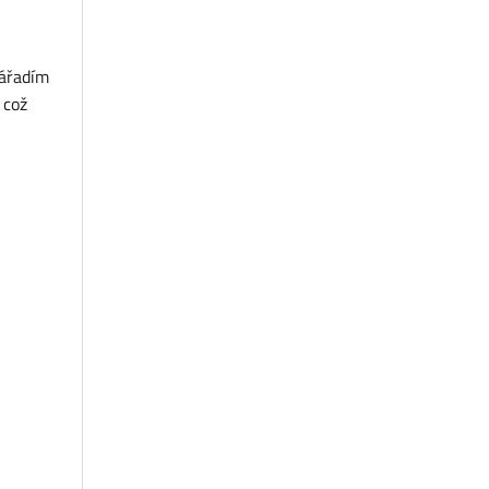
nářadím
, což