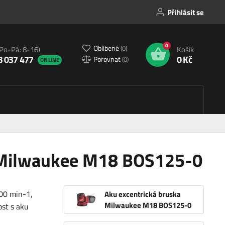
Přihlásit se
0
Oblíbené
(
0
)
(Po-Pá: 8-16)
Košík
3 037 477
0 Kč
Porovnat
(
0
)
ONLINE
a Milwaukee M18 BOS125-0
00 min-1,
Aku excentrická bruska
Milwaukee M18 BOS125-0
st s aku