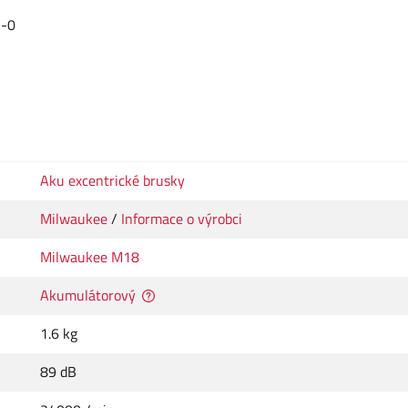
5-0
Aku excentrické brusky
Milwaukee
/
Informace o výrobci
Milwaukee M18
Akumulátorový
1.6 kg
89 dB