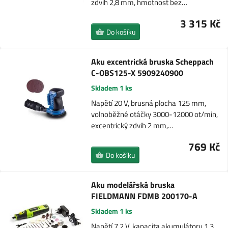
zdvih 2,8 mm, hmotnost bez…
3 315 Kč
Do košíku
Aku excentrická bruska Scheppach
C-OBS125-X 5909240900
Skladem 1 ks
Napětí 20 V, brusná plocha 125 mm,
volnoběžné otáčky 3000-12000 ot/min,
excentrický zdvih 2 mm,…
769 Kč
Do košíku
Aku modelářská bruska
FIELDMANN FDMB 200170-A
Skladem 1 ks
Napětí 7,2 V, kapacita akumulátoru 1,3