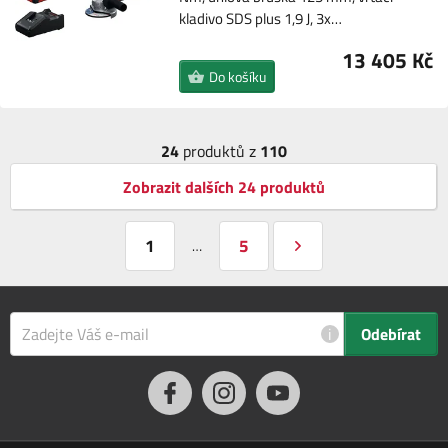
kladivo SDS plus 1,9 J, 3x…
13 405 Kč
Do košíku
24
produktů z
110
Zobrazit dalších 24 produktů
1
5
…
i
Odebírat