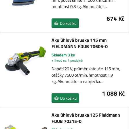
mm, počet kmitů 11000 kmitů/min,
hmotnost 0,8 kg. Akumulátor…
674 Kč
Do košíku
Aku úhlová bruska 115 mm
FIELDMANN FDUB 70605-0
Skladem 3 ks
+ ihned na 1 prodejně
Napětí 20 V, průměr kotouče 115 mm,
otáčky 7500 ot/min, hmotnost 1,9
kg. Akumulátor a nabíječka…
1 088 Kč
Do košíku
Aku úhlová bruska 125 Fieldmann
FDUB 70215-0