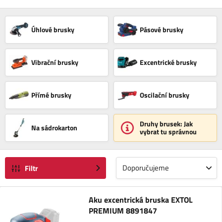
Úhlové brusky
Pásové brusky
Vibrační brusky
Excentrické brusky
Přímé brusky
Oscilační brusky
Druhy brusek: Jak
Na sádrokarton
vybrat tu správnou
Doporučujeme
Filtr
Aku excentrická bruska EXTOL
PREMIUM 8891847