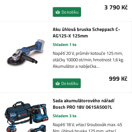
3 790 Kč
Do košíku
Aku úhlová bruska Scheppach C-
AG125-X 125mm
Skladem 1 ks
Napětí 20 V, průměr kotouče 125 mm,
otáčky 10000 ot/min, hmotnost 1,6 kg.
Akumulátor a nabíječka…
999 Kč
Do košíku
Sada akumulátorového nářadí
Bosch PRO 18V 0615A5007L
Skladem 3 ks
Napětí 18 V, vrtací šroubovák max. 45
Nm, úhlová bruska 125 mm, vrtací