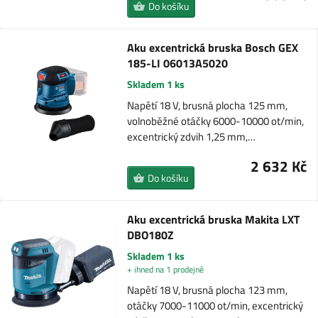
Do košíku
Aku excentrická bruska Bosch GEX
185-LI 06013A5020
Skladem 1 ks
Napětí 18 V, brusná plocha 125 mm,
volnoběžné otáčky 6000-10000 ot/min,
excentrický zdvih 1,25 mm,…
2 632 Kč
Do košíku
Aku excentrická bruska Makita LXT
DBO180Z
Skladem 1 ks
+ ihned na 1 prodejně
Napětí 18 V, brusná plocha 123 mm,
otáčky 7000-11000 ot/min, excentrický