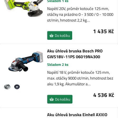
Skladem 1 ks
Napětí 20V, průměr kotouče 125 mm,
otáčky na prázdno 0 - 3 500 / 0 - 10 000
ot/min, hmotnost 2,2 kg…
1 435 Kč
Do košíku
Aku úhlová bruska Bosch PRO
GWS18V-11PS 06019N4300
Skladem 2 ks
Napětí 18 V, průměr kotouče 125 mm,
max. otáčky 9000 ot/min, hmotnost bez
aku 1,9 kg. Akumulátor a…
4 536 Kč
Do košíku
Aku úhlová bruska Einhell AXXIO