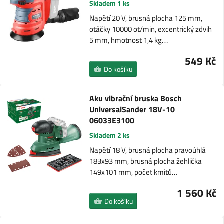
Skladem 1 ks
Napětí 20 V, brusná plocha 125 mm,
otáčky 10000 ot/min, excentrický zdvih
5 mm, hmotnost 1,4 kg.…
549 Kč
Do košíku
Aku vibrační bruska Bosch
UniversalSander 18V-10
06033E3100
Skladem 2 ks
Napětí 18 V, brusná plocha pravoúhlá
183x93 mm, brusná plocha žehlička
149x101 mm, počet kmitů…
1 560 Kč
Do košíku