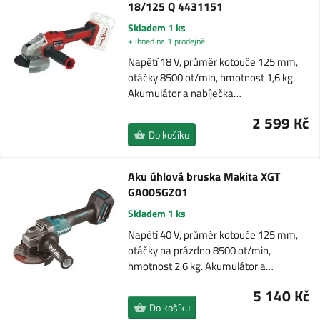
18/125 Q 4431151
Skladem 1 ks
+ ihned na 1 prodejně
Napětí 18 V, průměr kotouče 125 mm,
otáčky 8500 ot/min, hmotnost 1,6 kg.
Akumulátor a nabíječka…
2 599 Kč
Do košíku
Aku úhlová bruska Makita XGT
GA005GZ01
Skladem 1 ks
Napětí 40 V, průměr kotouče 125 mm,
otáčky na prázdno 8500 ot/min,
hmotnost 2,6 kg. Akumulátor a…
5 140 Kč
Do košíku