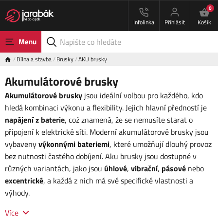
0
Infolinka
Přihlásit
Košík
Menu
Dílna a stavba
Brusky
AKU brusky
Akumulátorové brusky
Akumulátorové brusky
jsou ideální volbou pro každého, kdo
hledá kombinaci výkonu a flexibility. Jejich hlavní předností je
napájení z baterie
, což znamená, že se nemusíte starat o
připojení k elektrické síti. Moderní akumulátorové brusky jsou
vybaveny
výkonnými bateriemi
, které umožňují dlouhý provoz
bez nutnosti častého dobíjení. Aku brusky jsou dostupné v
různých variantách, jako jsou
úhlové
,
vibrační
,
pásové
nebo
excentrické
, a každá z nich má své specifické vlastnosti a
výhody.
Více