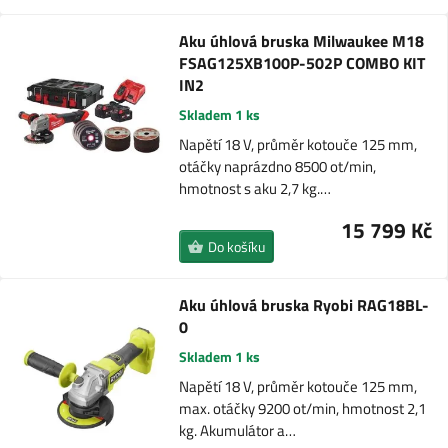
Aku úhlová bruska Milwaukee M18
FSAG125XB100P-502P COMBO KIT
IN2
Skladem 1 ks
Napětí 18 V, průměr kotouče 125 mm,
otáčky naprázdno 8500 ot/min,
hmotnost s aku 2,7 kg.…
15 799 Kč
Do košíku
Aku úhlová bruska Ryobi RAG18BL-
0
Skladem 1 ks
Napětí 18 V, průměr kotouče 125 mm,
max. otáčky 9200 ot/min, hmotnost 2,1
kg. Akumulátor a…