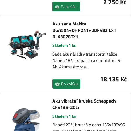
2 750 Kč
Do košíku
Aku sada Makita
DGA504+DHR241+DDF482 LXT
DLX3078TX1
Skladem 1 ks
Sada aku nářadí v transportní tašce,
Napětí 18 V , kapacita akumulátoru 5
Ah. Akumulátory a…
18 135 Kč
Do košíku
Aku vibrační bruska Scheppach
CFS135-20Li
Skladem 1 ks
Napětí 20 V, brusná plocha 135x135x95