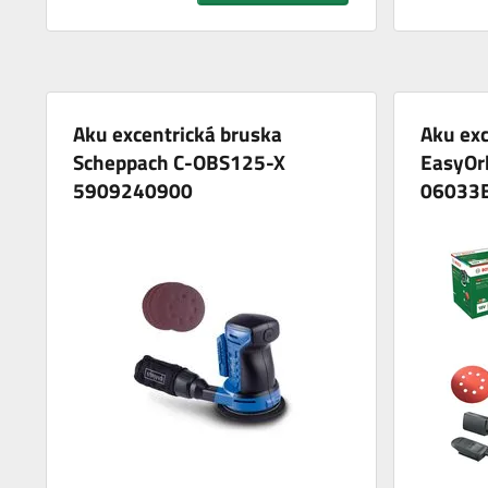
Aku excentrická bruska
Aku exc
Scheppach C-OBS125-X
EasyOr
5909240900
06033