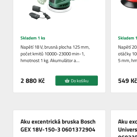
Skladem 1 ks
Skladem 1
Napětí 18 V, brusná plocha 125 mm,
Napětí 20
počet kmitů 10000-23000 min-1,
otáčky 10
hmotnost 1 kg. Akumulátor a…
5 mm, hm
2 880 Kč
549 Kč
Do košíku
Aku excentrická bruska Bosch
Aku exc
GEX 18V-150-3 0601372904
Univers