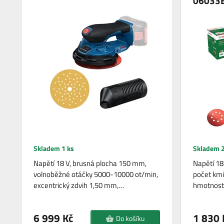
06033
Skladem 1 ks
Skladem 2
Napětí 18 V, brusná plocha 150 mm,
Napětí 18
volnoběžné otáčky 5000-10000 ot/min,
počet km
excentrický zdvih 1,50 mm,…
hmotnost 
6 999 Kč
1 830 
Do košíku