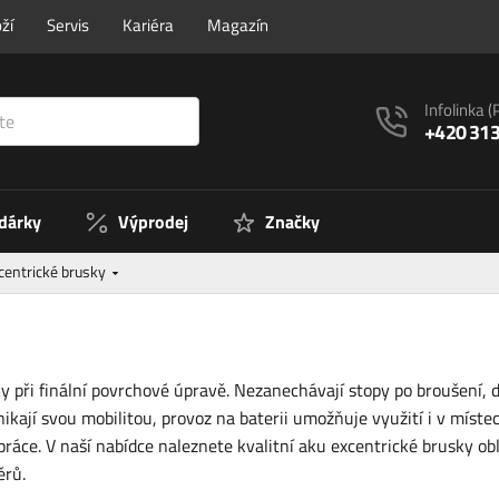
ží
Servis
Kariéra
Magazín
Infolinka
(
+420 313
 dárky
Výprodej
Značky
centrické brusky
 při finální povrchové úpravě. Nezanechávají stopy po broušení, d
nikají svou mobilitou, provoz na baterii umožňuje využití i v míst
práce. V naší nabídce naleznete kvalitní aku excentrické brusky ob
ěrů.