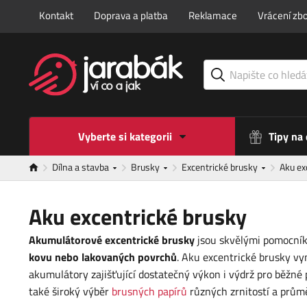
Kontakt
Doprava a platba
Reklamace
Vrácení zbo
Vyberte si kategorii
Tipy na
Dílna a stavba
Brusky
Excentrické brusky
Aku ex
Aku excentrické brusky
Akumulátorové excentrické brusky
jsou skvělými pomocníky
kovu nebo lakovaných povrchů
. Aku excentrické brusky vy
akumulátory zajišťující dostatečný výkon i výdrž pro běžné 
také široký výběr
brusných papírů
různých zrnitostí a prům