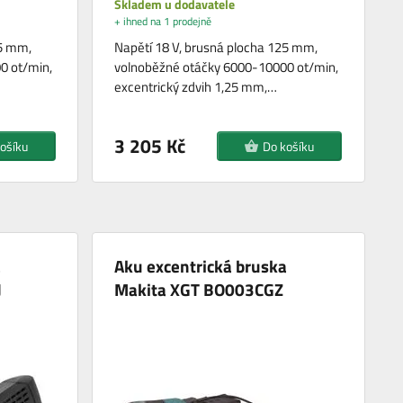
Skladem u dodavatele
+ ihned na 1 prodejně
25 mm,
Napětí 18 V, brusná plocha 125 mm,
0 ot/min,
volnoběžné otáčky 6000-10000 ot/min,
excentrický zdvih 1,25 mm,…
3 205 Kč
ošíku
Do košíku
a
Aku excentrická bruska
J
Makita XGT BO003CGZ