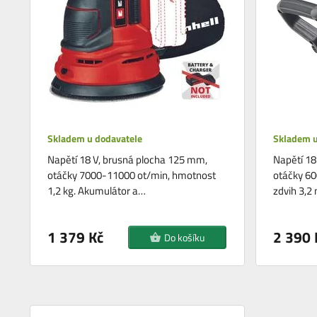
Skladem u dodavatele
Skladem u
Napětí 18 V, brusná plocha 125 mm,
Napětí 18
otáčky 7000-11000 ot/min, hmotnost
otáčky 60
1,2 kg. Akumulátor a…
zdvih 3,2
1 379 Kč
2 390 
Do košíku