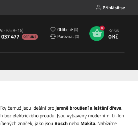
Přihlásit se
0
Oblíbené
(
0
)
Po-Pá: 8-16)
Košík
 037 477
0 Kč
Porovnat
(
0
)
OFFLINE
íky čemuž jsou ideální pro
jemné broušení a leštění dřeva,
ech bez elektrického proudu. Jsou vybaveny moderními Li-Ion
líbených značek, jako jsou
Bosch
nebo
Makita
. Nabízíme