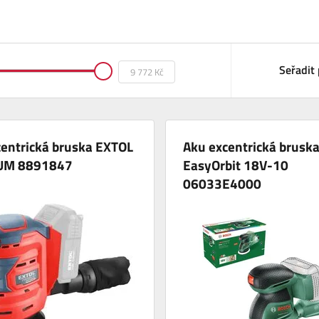
Seřadit 
centrická bruska EXTOL
Aku excentrická brusk
UM 8891847
EasyOrbit 18V-10
06033E4000