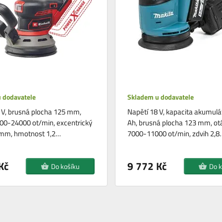
 dodavatele
Skladem u dodavatele
 V, brusná plocha 125 mm,
Napětí 18 V, kapacita akumulá
00-24000 ot/min, excentrický
Ah, brusná plocha 123 mm, ot
 mm, hmotnost 1,2…
7000-11000 ot/min, zdvih 2,8
Kč
9 772 Kč
Do košíku
Do k