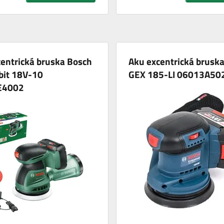
entrická bruska Bosch
Aku excentrická brusk
bit 18V-10
GEX 185-LI 06013A50
E4002