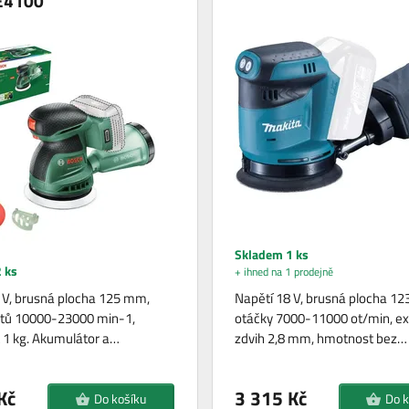
E4100
Skladem 1 ks
 ks
+ ihned na 1 prodejně
 V, brusná plocha 125 mm,
Napětí 18 V, brusná plocha 1
itů 10000-23000 min-1,
otáčky 7000-11000 ot/min, ex
1 kg. Akumulátor a…
zdvih 2,8 mm, hmotnost bez…
Kč
3 315 Kč
Do košíku
Do k