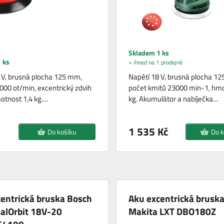
Skladem 1 ks
 ks
+ ihned na 1 prodejně
 V, brusná plocha 125 mm,
Napětí 18 V, brusná plocha 1
000 ot/min, excentrický zdvih
počet kmitů 23000 min-1, hmo
otnost 1,4 kg.…
kg. Akumulátor a nabíječka…
1 535 Kč
Do košíku
Do k
entrická bruska Bosch
Aku excentrická brusk
alOrbit 18V-20
Makita LXT DBO180Z