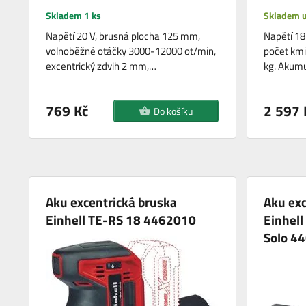
Skladem 1 ks
Skladem u
Napětí 20 V, brusná plocha 125 mm,
Napětí 18
volnoběžné otáčky 3000-12000 ot/min,
počet kmi
excentrický zdvih 2 mm,…
kg. Akumu
769 Kč
2 597 
Do košíku
Aku excentrická bruska
Aku exc
Einhell TE-RS 18 4462010
Einhell
Solo 4