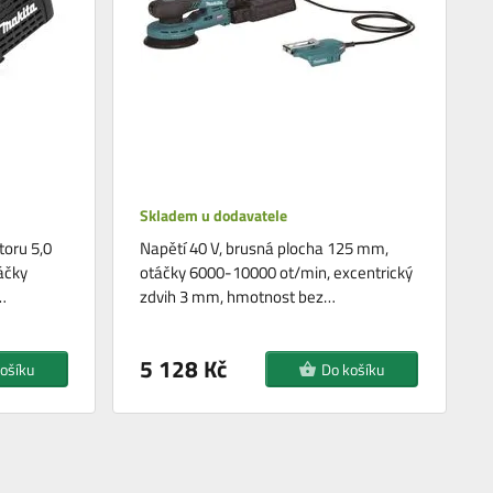
Skladem u dodavatele
toru 5,0
Napětí 40 V, brusná plocha 125 mm,
áčky
otáčky 6000-10000 ot/min, excentrický
…
zdvih 3 mm, hmotnost bez…
5 128 Kč
ošíku
Do košíku