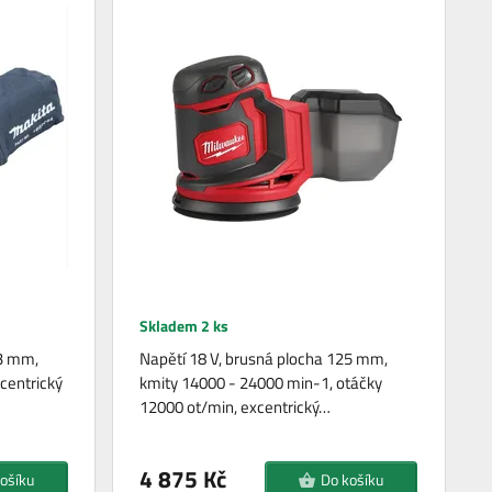
Skladem 2 ks
23 mm,
Napětí 18 V, brusná plocha 125 mm,
centrický
kmity 14000 - 24000 min-1, otáčky
12000 ot/min, excentrický…
4 875 Kč
ošíku
Do košíku