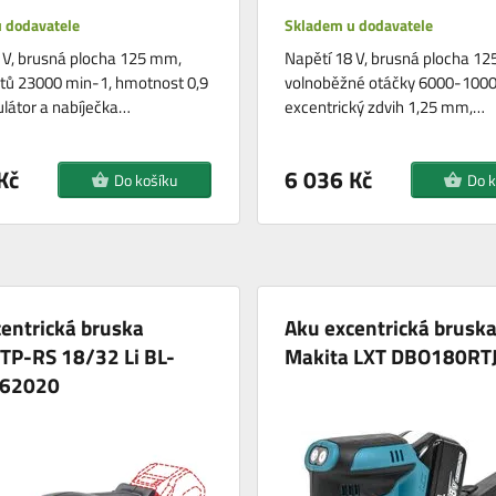
 dodavatele
Skladem u dodavatele
 V, brusná plocha 125 mm,
Napětí 18 V, brusná plocha 1
tů 23000 min-1, hmotnost 0,9
volnoběžné otáčky 6000-1000
látor a nabíječka…
excentrický zdvih 1,25 mm,…
Kč
6 036 Kč
Do košíku
Do k
entrická bruska
Aku excentrická brusk
 TP-RS 18/32 Li BL-
Makita LXT DBO180RT
462020