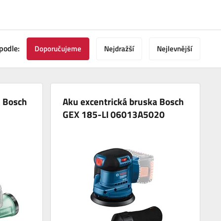
podle:
Doporučujeme
Nejdražší
Nejlevnější
a Bosch
Aku excentrická bruska Bosch
GEX 185-LI 06013A5020