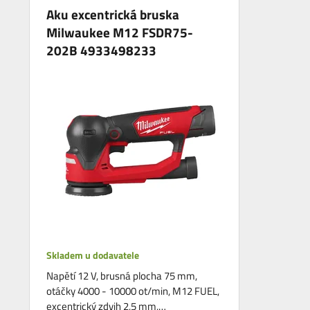
Aku excentrická bruska
Milwaukee M12 FSDR75-
202B 4933498233
Skladem u dodavatele
Napětí 12 V, brusná plocha 75 mm,
otáčky 4000 - 10000 ot/min, M12 FUEL,
excentrický zdvih 2,5 mm,…