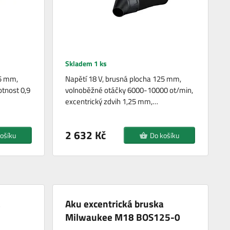
Skladem 1 ks
25 mm,
Napětí 18 V, brusná plocha 125 mm,
tnost 0,9
volnoběžné otáčky 6000-10000 ot/min,
excentrický zdvih 1,25 mm,…
2 632 Kč
ošíku
Do košíku
a
Aku excentrická bruska
Milwaukee M18 BOS125-0