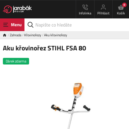
0
Infolinka
Přihlásit
Košík
Menu
Zahrada
Křovinořezy
Aku křovinořezy
Aku křovinořez STIHL FSA 80
Dárek zdarma