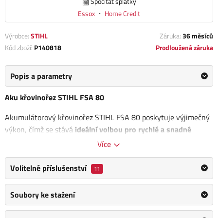
Spočítat splátky
Essox
・
Home Credit
Výrobce:
STIHL
Záruka:
36 měsíců
Kód zboží:
P140818
Prodloužená záruka
Popis a parametry
Aku křovinořez STIHL FSA 80
Akumulátorový křovinořez STIHL FSA 80 poskytuje výjimečný
výkon, čímž se stává
ideální volbou pro rychlé a snadné
posekání
trávy nebo úpravu okrajů trávníků
na menších
Více
plochách. Jeho
ergonomická obouruční rukojeť
a vyvážená
konstrukce z řady
AK-Systému STIHL
zajišťují pohodlnou a
Volitelné příslušenství
11
efektivní práci bez potřeby ochrany sluchu, i v tichých zónách.
Soubory ke stažení
Rychlost
EC motoru
lze snadno upravit
pomocí plynulé
regulace otáček
a dvoustupňového spínače na ovládací