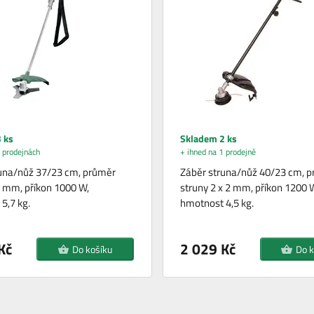
 ks
Skladem 2 ks
 prodejnách
+ ihned na 1 prodejně
una/nůž 37/23 cm, průměr
Záběr struna/nůž 40/23 cm, 
5 mm, příkon 1000 W,
struny 2 x 2 mm, příkon 1200 
5,7 kg.
hmotnost 4,5 kg.
Kč
2 029 Kč
Do košíku
Do k