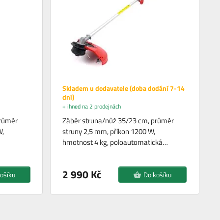
Skladem u dodavatele (doba dodání 7-14
dní)
+ ihned na 2 prodejnách
průměr
Záběr struna/nůž 35/23 cm, průměr
W,
struny 2,5 mm, příkon 1200 W,
hmotnost 4 kg, poloautomatická…
2 990 Kč
ošíku
Do košíku