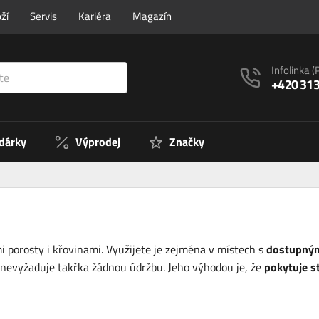
ží
Servis
Kariéra
Magazín
Infolinka
(
+420 313
 dárky
Výprodej
Značky
i porosty i křovinami. Využijete je zejména v místech s
dostupným 
a nevyžaduje takřka žádnou údržbu. Jeho výhodou je, že
pokytuje s