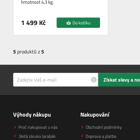
hmotnost 4,3 kg.
1 499 Kč
Do košíku
5
produktů z
5
i
Získat slevy a n
Výhody nákupu
Nakupování
Proč nakupovat u nás
Obchodní podmínky
3letá záruka Jarabák
Doprava a platba