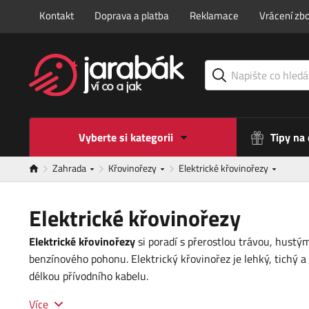
Kontakt
Doprava a platba
Reklamace
Vrácení zbo
Vyberte si kategorii
Tipy na
Zahrada
Křovinořezy
Elektrické křovinořezy
Elektrické křovinořezy
Elektrické křovinořezy
si poradí s přerostlou trávou, hustým
benzínového pohonu. Elektrický křovinořez je lehký, tichý 
délkou přívodního kabelu.
Více