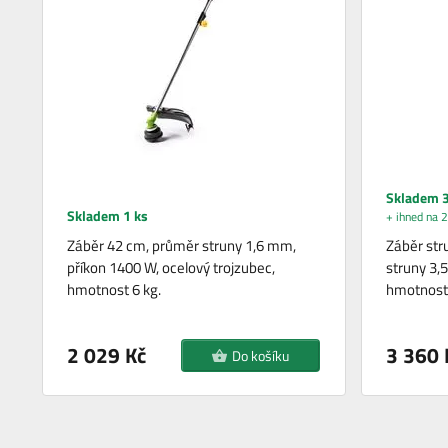
Skladem 3
Skladem 1 ks
+ ihned na 2
Záběr 42 cm, průměr struny 1,6 mm,
Záběr str
příkon 1400 W, ocelový trojzubec,
struny 3,
hmotnost 6 kg.
hmotnost 
2 029 Kč
3 360 
Do košíku