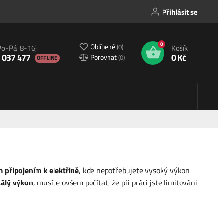
Přihlásit se
0
Oblíbené
(
0
)
Po-Pá: 8-16)
Košík
 037 477
0 Kč
Porovnat
(
0
)
OFFLINE
připojením k elektřině
, kde nepotřebujete vysoký výkon
tálý výkon
, musíte ovšem počítat, že při práci jste limitováni