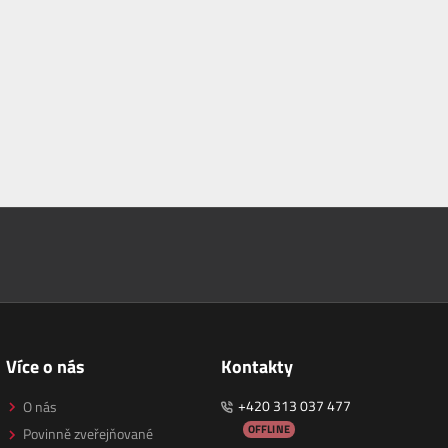
Více o nás
Kontakty
+420 313 037 477
O nás
OFFLINE
Povinně zveřejňované