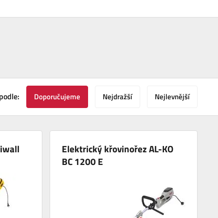
podle:
Doporučujeme
Nejdražší
Nejlevnější
iwall
Elektrický křovinořez AL-KO
BC 1200 E