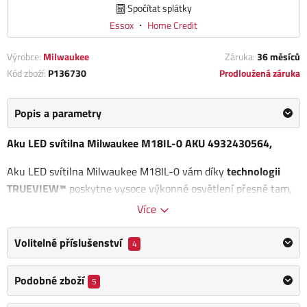
Spočítat splátky
Essox
・
Home Credit
Výrobce:
Milwaukee
Záruka:
36 měsíců
Kód zboží:
P136730
Prodloužená záruka
Popis a parametry
Aku LED svítilna Milwaukee M18IL-0 AKU 4932430564,
Aku LED svítilna Milwaukee M18IL-0 vám díky
technologii
TRUEVIEW™
poskytne vysoce výkonné osvětlení přesně tam,
kde to nejvíc potřebujete. S třemi
LED diodami
nabízí
světelný
Více
výkon až 300 lumenů
při vysokém a 130 lumenů při nízkém
nastavení, takže si snadno zvolíte intenzitu podle aktuální
Volitelné příslušenství
4
potřeby.
Podobné zboží
5
Otočná hlava svítilny o 45° dopředu i dozadu
zaručuje široké
pokrytí v úhlu 180°, zatímco
dva nastavitelné kovové háčky