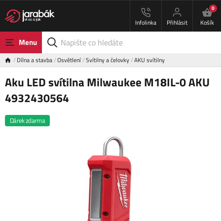
0
Infolinka
Přihlásit
Košík
Menu
Dílna a stavba
Osvětlení
Svítilny a čelovky
AKU svítilny
Aku LED svítilna Milwaukee M18IL-0 AKU
4932430564
Dárek zdarma