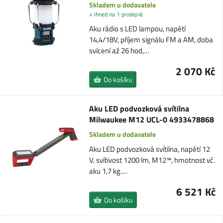
Skladem u dodavatele
+ ihned na 1 prodejně
Aku rádio s LED lampou, napětí
14,4/18V, příjem signálu FM a AM, doba
svícení až 26 hod,…
2 070 Kč
Do košíku
Aku LED podvozková svítilna
Milwaukee M12 UCL-0 4933478868
Skladem u dodavatele
Aku LED podvozková svítilna, napětí 12
V, svítivost 1200 lm, M12™, hmotnost vč.
aku 1,7 kg.…
6 521 Kč
Do košíku