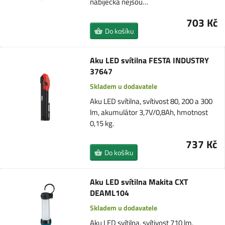
nabíječka nejsou…
703 Kč
Do košíku
Aku LED svítilna FESTA INDUSTRY
37647
Skladem u dodavatele
Aku LED svítilna, svítivost 80, 200 a 300
lm, akumulátor 3,7V/0,8Ah, hmotnost
0,15 kg.
737 Kč
Do košíku
Aku LED svítilna Makita CXT
DEAML104
Skladem u dodavatele
Aku LED svítilna, svítivost 710 lm,