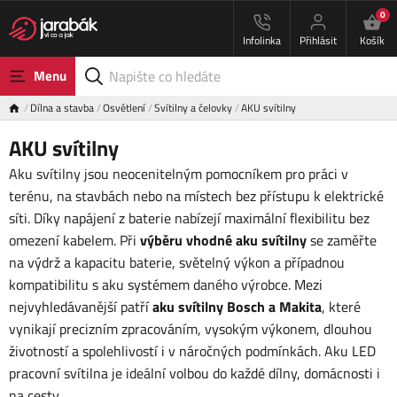
0
Infolinka
Přihlásit
Košík
Menu
Dílna a stavba
Osvětlení
Svítilny a čelovky
AKU svítilny
AKU svítilny
Aku svítilny jsou neocenitelným pomocníkem pro práci v
terénu, na stavbách nebo na místech bez přístupu k elektrické
síti. Díky napájení z baterie nabízejí maximální flexibilitu bez
omezení kabelem. Při
výběru vhodné aku svítilny
se zaměřte
na výdrž a kapacitu baterie, světelný výkon a případnou
kompatibilitu s aku systémem daného výrobce. Mezi
nejvyhledávanější patří
aku svítilny Bosch a Makita
, které
vynikají precizním zpracováním, vysokým výkonem, dlouhou
životností a spolehlivostí i v náročných podmínkách. Aku LED
pracovní svítilna je ideální volbou do každé dílny, domácnosti i
na cesty.