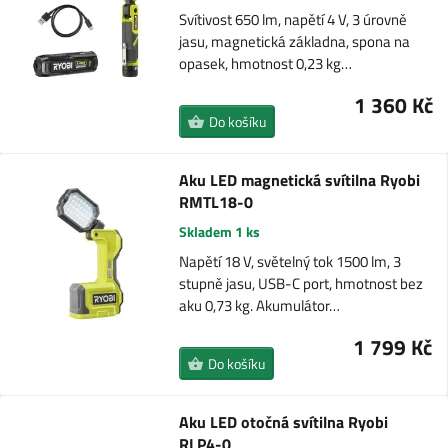
Svítivost 650 lm, napětí 4 V, 3 úrovně
jasu, magnetická základna, spona na
opasek, hmotnost 0,23 kg…
1 360 Kč
Do košíku
Aku LED magnetická svítilna Ryobi
RMTL18-0
Skladem 1 ks
Napětí 18 V, světelný tok 1500 lm, 3
stupně jasu, USB-C port, hmotnost bez
aku 0,73 kg. Akumulátor…
1 799 Kč
Do košíku
Aku LED otočná svítilna Ryobi
RLP4-0