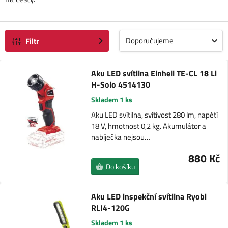
Doporučujeme
Filtr
Aku LED svítilna Einhell TE-CL 18 Li
H-Solo 4514130
Skladem 1 ks
Aku LED svítilna, svítivost 280 lm, napětí
18 V, hmotnost 0,2 kg. Akumulátor a
nabíječka nejsou…
880 Kč
Do košíku
Aku LED inspekční svítilna Ryobi
RLI4-120G
Skladem 1 ks