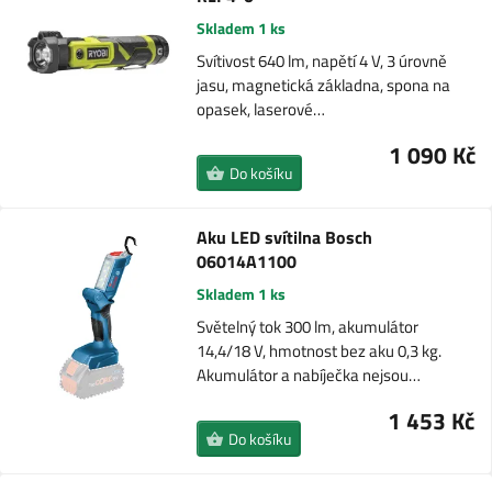
Skladem 1 ks
Svítivost 640 lm, napětí 4 V, 3 úrovně
jasu, magnetická základna, spona na
opasek, laserové…
1 090 Kč
Do košíku
Aku LED svítilna Bosch
06014A1100
Skladem 1 ks
Světelný tok 300 lm, akumulátor
14,4/18 V, hmotnost bez aku 0,3 kg.
Akumulátor a nabíječka nejsou…
1 453 Kč
Do košíku