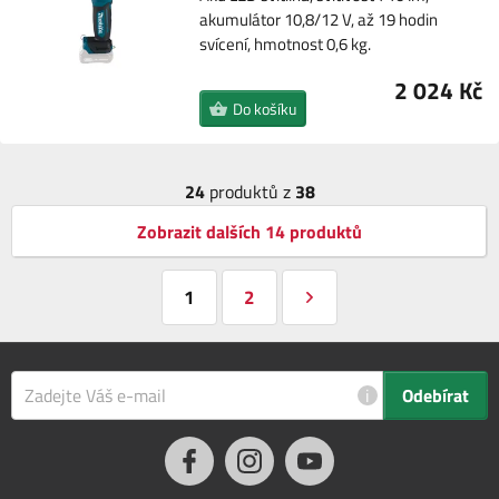
akumulátor 10,8/12 V, až 19 hodin
svícení, hmotnost 0,6 kg.
2 024 Kč
Do košíku
24
produktů z
38
Zobrazit dalších 14 produktů
1
2
i
Odebírat