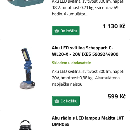
Aku LED svítilna, svítivost 300 lm, napětí
18 V, hmotnost 0,21 kg, svícení až 49
hodin. Akumulátor…
1 130 Kč
Do košíku
Aku LED svítilna Scheppach C-
WL20-X - 20V IXES 5909244900
Skladem u dodavatele
Aku LED svítilna, svítivost 300 lm, napětí
20V, hmotnost 0,38 kg.. Akumulátor a
nabíječka nejsou…
599 Kč
Do košíku
Aku rádio s LED lampou Makita LXT
DMR055