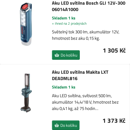
Aku LED svítilna Bosch GLI 12V-300
06014A1000
Skladem 1 ks
+ ihned na 2 prodejnách
Světelný tok 300 lm, akumulátor 12V,
hmotnost bez aku 0,15 kg.
1 305 Kč
Do košíku
Aku LED svítilna Makita LXT
DEADML816
Skladem 1 ks
Aku LED svítilna, svítivost 500 lm,
akumulátor 14,4/18 V, hmotnost bez
aku 0,41 kg, až 75 hodin…
1 373 Kč
Do košíku