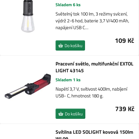
Skladem 6 ks
Světelný tok 100 lm, 3 režimy svícení,
výdrž 2-6 hod, baterie 3,7 V/400 mAh,
napájení USB C…
109 Kč
Do košíku
Pracovní světlo, multifunkční EXTOL
LIGHT 43145
Skladem 1 ks
Napětí 3,7 V, svítivost 400lm, nabíjení
USB- C, hmotnost 180 g.
739 Kč
Do košíku
Svítilna LED SOLIGHT kovová 150lm
WL09