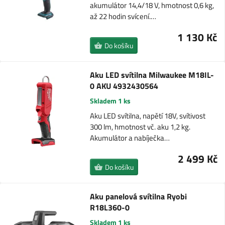
akumulátor 14,4/18 V, hmotnost 0,6 kg,
až 22 hodin svícení.…
1 130 Kč
Do košíku
Aku LED svítilna Milwaukee M18IL-
0 AKU 4932430564
Skladem 1 ks
Aku LED svítilna, napětí 18V, svítivost
300 lm, hmotnost vč. aku 1,2 kg.
Akumulátor a nabíječka…
2 499 Kč
Do košíku
Aku panelová svítilna Ryobi
R18L360-0
Skladem 1 ks