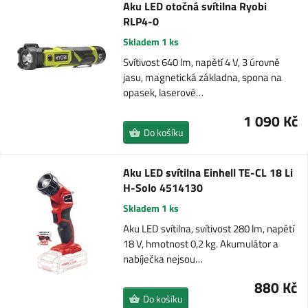
Aku LED otočná svítilna Ryobi
RLP4-0
Skladem 1 ks
Svítivost 640 lm, napětí 4 V, 3 úrovně
jasu, magnetická základna, spona na
opasek, laserové…
1 090 Kč
Do košíku
Aku LED svítilna Einhell TE-CL 18 Li
H-Solo 4514130
Skladem 1 ks
Aku LED svítilna, svítivost 280 lm, napětí
18 V, hmotnost 0,2 kg. Akumulátor a
nabíječka nejsou…
880 Kč
Do košíku