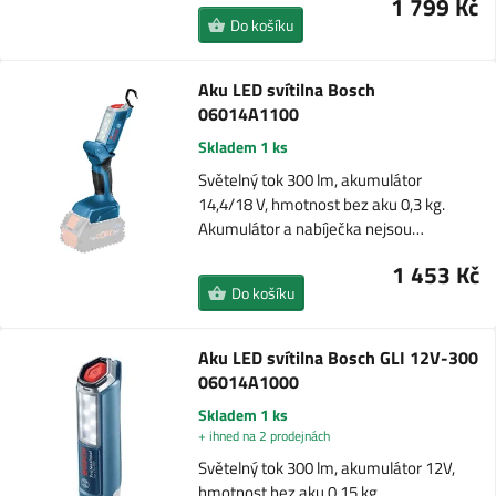
1 799 Kč
Do košíku
Aku LED svítilna Bosch
06014A1100
Skladem 1 ks
Světelný tok 300 lm, akumulátor
14,4/18 V, hmotnost bez aku 0,3 kg.
Akumulátor a nabíječka nejsou…
1 453 Kč
Do košíku
Aku LED svítilna Bosch GLI 12V-300
06014A1000
Skladem 1 ks
+ ihned na 2 prodejnách
Světelný tok 300 lm, akumulátor 12V,
hmotnost bez aku 0,15 kg.