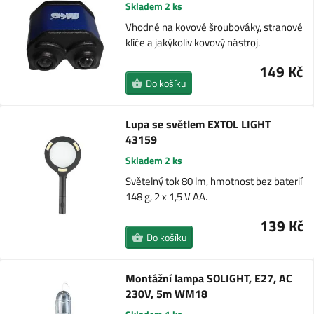
Skladem 2 ks
Vhodné na kovové šroubováky, stranové
klíče a jakýkoliv kovový nástroj.
149 Kč
Do košíku
Lupa se světlem EXTOL LIGHT
43159
Skladem 2 ks
Světelný tok 80 lm, hmotnost bez baterií
148 g, 2 x 1,5 V AA.
139 Kč
Do košíku
Montážní lampa SOLIGHT, E27, AC
230V, 5m WM18