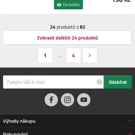
Do košíku
24
produktů z
82
Zobrazit dalších 24 produktů
1
4
…
i
Odebírat
Výhody nákupu
Proč nakupovat u nás
Nakupování