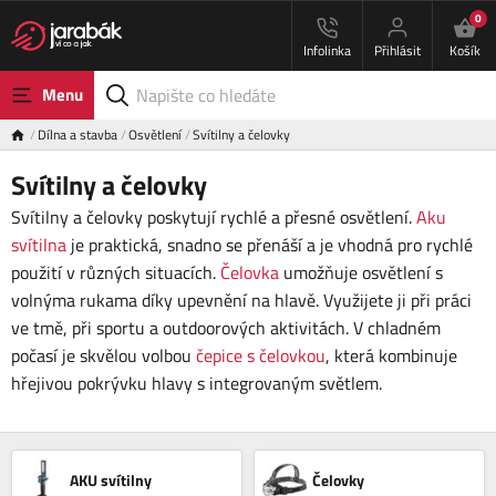
0
Infolinka
Přihlásit
Košík
Menu
Dílna a stavba
Osvětlení
Svítilny a čelovky
Svítilny a čelovky
Svítilny a čelovky poskytují rychlé a přesné osvětlení.
Aku
svítilna
je praktická, snadno se přenáší a je vhodná pro rychlé
použití v různých situacích.
Čelovka
umožňuje osvětlení s
volnýma rukama díky upevnění na hlavě. Využijete ji při práci
ve tmě, při sportu a outdoorových aktivitách. V chladném
počasí je skvělou volbou
čepice s čelovkou
, která kombinuje
hřejivou pokrývku hlavy s integrovaným světlem.
AKU svítilny
Čelovky