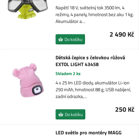
Napětí 18 V, světelný tok 3500 lm, 4
režimy, 4 panely, hmotnost bez aku 1 kg.
Akumulátor a…
2 490 Kč
Do košíku
Dětská čepice s čelovkou růžová
EXTOL LIGHT 43458
Skladem 2 ks
4 x 25 lm LED diody, akumulátor Li-ion
250 mAh, hmotnost 88 g, USB nabíjení,
zadní odrazka,…
250 Kč
Do košíku
LED světlo pro montéry MAGG