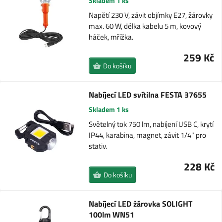
Skladem 1 ks
Napětí 230 V, závit objímky E27, žárovky
max. 60 W, délka kabelu 5 m, kovový
háček, mřížka.
259 Kč
Do košíku
Nabíjecí LED svítilna FESTA 37655
Skladem 1 ks
Světelný tok 750 lm, nabíjení USB C, krytí
IP44, karabina, magnet, závit 1/4" pro
stativ.
228 Kč
Do košíku
Nabíjecí LED žárovka SOLIGHT
100lm WN51