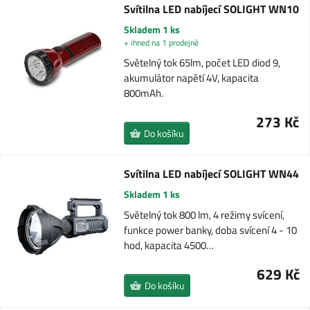
Svítilna LED nabíjecí SOLIGHT WN10
Skladem 1 ks
+ ihned na 1 prodejně
Světelný tok 65lm, počet LED diod 9,
akumulátor napětí 4V, kapacita
800mAh.
273 Kč
Do košíku
Svítilna LED nabíjecí SOLIGHT WN44
Skladem 1 ks
Světelný tok 800 lm, 4 režimy svícení,
funkce power banky, doba svícení 4 - 10
hod, kapacita 4500…
629 Kč
Do košíku