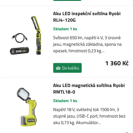
Aku LED inspekční svítilna Ryobi
RLI4-120G
Skladem 1 ks
Svítivost 650 lm, napětí 4 V, 3 úrovně
jasu, magnetická základna, spona na
opasek, hmotnost 0,23 kg…
1 360 Kč
Do košíku
Aku LED magnetická svítilna Ryobi
RMTL18-0
Skladem 1 ks
Napětí 18 V, světelný tok 1500 lm, 3
stupně jasu, USB-C port, hmotnost bez
aku 0,73 kg. Akumulátor…