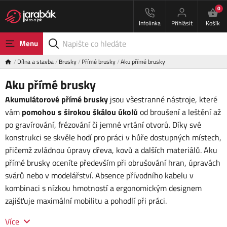
0
Infolinka
Přihlásit
Košík
Menu
Dílna a stavba
Brusky
Přímé brusky
Aku přímé brusky
Aku přímé brusky
Akumulátorové přímé brusky
jsou všestranné nástroje, které
vám
pomohou s širokou škálou úkolů
od broušení a leštění až
po gravírování, frézování či jemné vrtání otvorů. Díky své
konstrukci se skvěle hodí pro práci v hůře dostupných místech,
přičemž zvládnou úpravy dřeva, kovů a dalších materiálů. Aku
přímé brusky oceníte především při obrušování hran, úpravách
svárů nebo v modelářství. Absence přívodního kabelu v
kombinaci s nízkou hmotností a ergonomickým designem
zajišťuje maximální mobilitu a pohodlí při práci.
Více