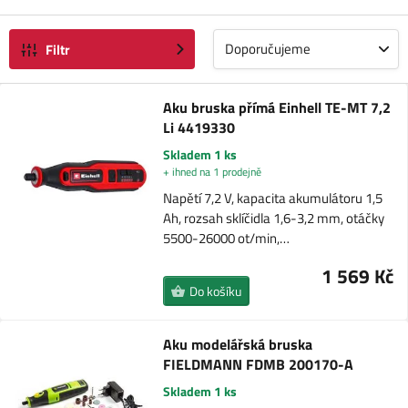
Doporučujeme
Filtr
Aku bruska přímá Einhell TE-MT 7,2
Li 4419330
Skladem 1 ks
+ ihned na 1 prodejně
Napětí 7,2 V, kapacita akumulátoru 1,5
Ah, rozsah sklíčidla 1,6-3,2 mm, otáčky
5500-26000 ot/min,…
1 569 Kč
Do košíku
Aku modelářská bruska
FIELDMANN FDMB 200170-A
Skladem 1 ks