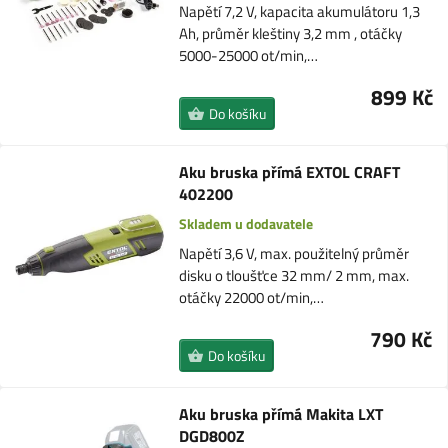
Napětí 7,2 V, kapacita akumulátoru 1,3
Ah, průměr kleštiny 3,2 mm , otáčky
5000-25000 ot/min,…
899 Kč
Do košíku
Aku bruska přímá EXTOL CRAFT
402200
Skladem u dodavatele
Napětí 3,6 V, max. použitelný průměr
disku o tloušťce 32 mm/ 2 mm, max.
otáčky 22000 ot/min,…
790 Kč
Do košíku
Aku bruska přímá Makita LXT
DGD800Z