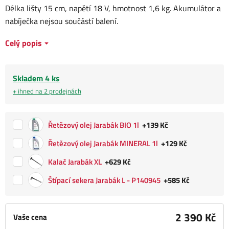
Délka lišty 15 cm, napětí 18 V, hmotnost 1,6 kg. Akumulátor a
nabíječka nejsou součástí balení.
Celý popis
Skladem 4 ks
+ ihned na 2 prodejnách
Řetězový olej Jarabák BIO 1l
+139 Kč
Řetězový olej Jarabák MINERAL 1l
+129 Kč
Kalač Jarabák XL
+629 Kč
Štípací sekera Jarabák L - P140945
+585 Kč
2 390 Kč
Vaše cena