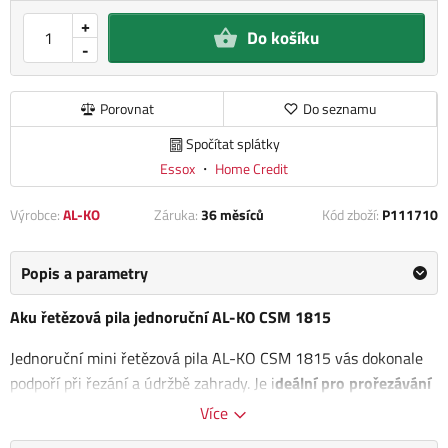
+
Do košíku
-
Porovnat
Do seznamu
Spočítat splátky
Essox
・
Home Credit
Výrobce:
AL-KO
Záruka:
36 měsíců
Kód zboží:
P111710
Popis a parametry
Aku řetězová pila jednoruční AL-KO CSM 1815
Jednoruční mini řetězová pila AL-KO CSM 1815 vás dokonale
podpoří při řezání a údržbě zahrady. Je i
deální pro prořezávání
větví v korunách stromů
, odvětvování a pro úpravu stromů a
Více
keřů.