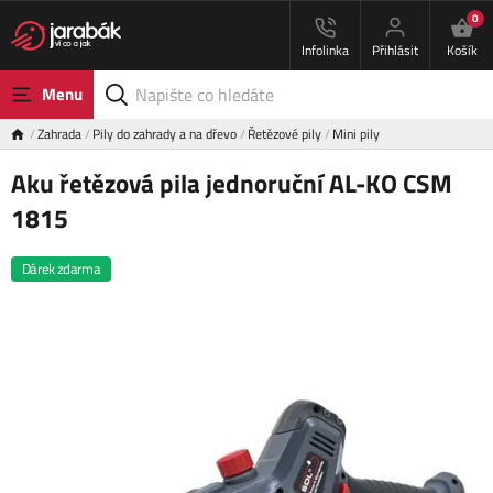
0
Infolinka
Přihlásit
Košík
Menu
Zahrada
Pily do zahrady a na dřevo
Řetězové pily
Mini pily
Aku řetězová pila jednoruční AL-KO CSM
1815
Dárek zdarma