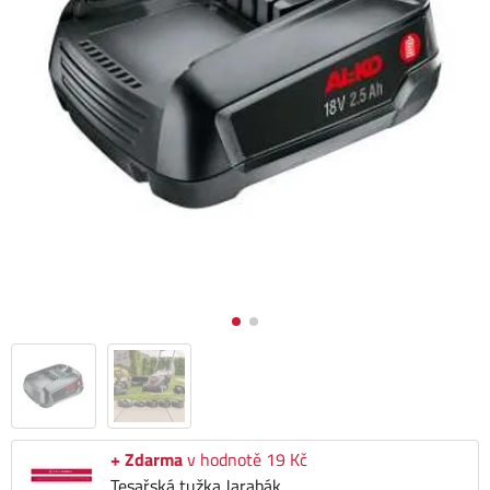
+ Zdarma
v hodnotě 19 Kč
Tesařská tužka Jarabák