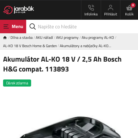
0
Infolinka
Přihlásit
Košík
Menu
Dílna a stavba
AKU nářadí
AKU programy
Aku programy AL-KO
AL-KO 18 V Bosch Home & Garden
Akumulátory a nabíječky AL-KO…
Akumulátor AL-KO 18 V / 2,5 Ah Bosch
H&G compat. 113893
Dárek zdarma