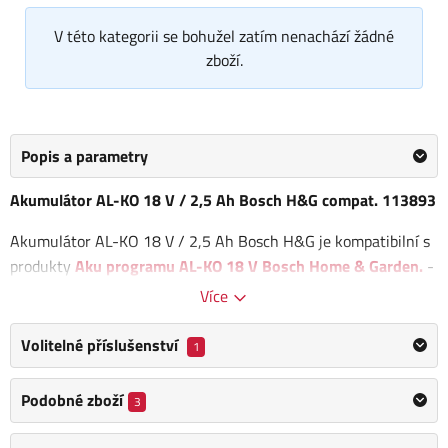
V této kategorii se bohužel zatím nenachází žádné
zboží.
Popis a parametry
Akumulátor AL-KO 18 V / 2,5 Ah Bosch H&G compat. 113893
Akumulátor AL-KO 18 V / 2,5 Ah Bosch H&G je kompatibilní s
produkty
Aku programu AL-KO 18 V Bosch Home & Garden.
-
hodí se pro všechno zahradní nářadí řady baterií
"18 V BOSCH
Více
KOMPATIBILNÍ s HOME AND GARDEN"
.
Volitelné příslušenství
1
Rozměry (d x v x š): 120 x 45 x 80 mm
Li-ion technologie pro dlouhou životnost
Podobné zboží
3
Krátká doba nabíjení: běžná nabíječka 60 min /
rychlonabíječka 36 min