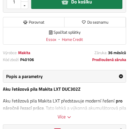
Do košíku
-
Porovnat
Do seznamu
Spočítat splátky
Essox
・
Home Credit
Výrobce:
Makita
Záruka:
36 měsíců
Kód zboží:
P40106
Prodloužená záruka
Popis a parametry
Aku řetězová pila Makita LXT DUC302Z
Aku řetězová pila Makita LXT představuje moderní řešení
pro
náročné řezací práce
. Tato lehká a výkonná akumulátorová pila
využívá dva 18V Li-ion akumulátory
, které společně poskytují
Více
dostatek energie pro všechny druhy řezání, aniž byste