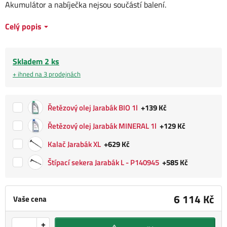
Akumulátor a nabíječka nejsou součástí balení.
Celý popis
Skladem 2 ks
+ ihned na 3 prodejnách
Řetězový olej Jarabák BIO 1l
+139 Kč
Řetězový olej Jarabák MINERAL 1l
+129 Kč
Kalač Jarabák XL
+629 Kč
Štípací sekera Jarabák L - P140945
+585 Kč
6 114 Kč
Vaše cena
+