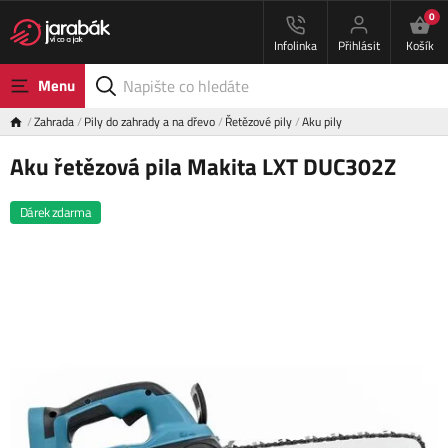
0
Infolinka
Přihlásit
Košík
Menu
Zahrada
Pily do zahrady a na dřevo
Řetězové pily
Aku pily
Aku řetězová pila Makita LXT DUC302Z
Dárek zdarma