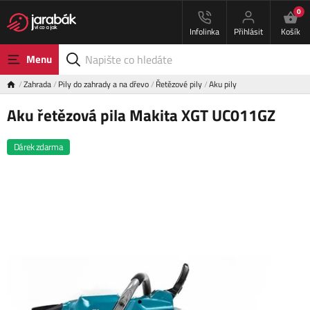
0
Infolinka
Přihlásit
Košík
Menu
Zahrada
Pily do zahrady a na dřevo
Řetězové pily
Aku pily
Aku řetězová pila Makita XGT UC011GZ
Dárek zdarma