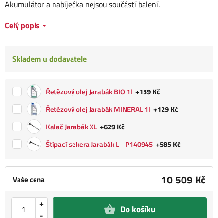
Akumulátor a nabíječka nejsou součástí balení.
Celý popis
Skladem u dodavatele
Řetězový olej Jarabák BIO 1l
+139 Kč
Řetězový olej Jarabák MINERAL 1l
+129 Kč
Kalač Jarabák XL
+629 Kč
Štípací sekera Jarabák L - P140945
+585 Kč
10 509 Kč
Vaše cena
+
Do košíku
-