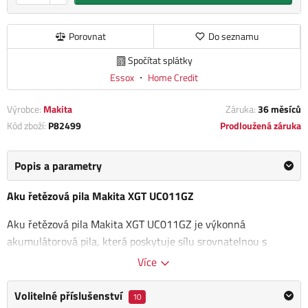
Porovnat
Do seznamu
Spočítat splátky
Essox
・
Home Credit
Výrobce:
Makita
Záruka:
36 měsíců
Kód zboží:
P82499
Prodloužená záruka
Popis a parametry
Aku řetězová pila Makita XGT UC011GZ
Aku řetězová pila Makita XGT UC011GZ je výkonná
akumulátorová pila, která poskytuje sílu srovnatelnou s
benzínovými pilami o objemu 42 cm3, díky čemuž se stává
Více
ideálním nástrojem pro náročné úkoly v řezán
í. Je vybavena
zadní rukojetí pro lepší kontrolu a pohodlí při práci.
Volitelné příslušenství
10