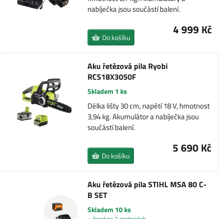
nabíječka jsou součástí balení.
4 999 Kč
Do košíku
Aku řetězová pila Ryobi
RCS18X3050F
Skladem 1 ks
Délka lišty 30 cm, napětí 18 V, hmotnost
3,94 kg. Akumulátor a nabíječka jsou
součástí balení.
5 690 Kč
Do košíku
Aku řetězová pila STIHL MSA 80 C-
B SET
Skladem 10 ks
+ ihned na 2 prodejnách