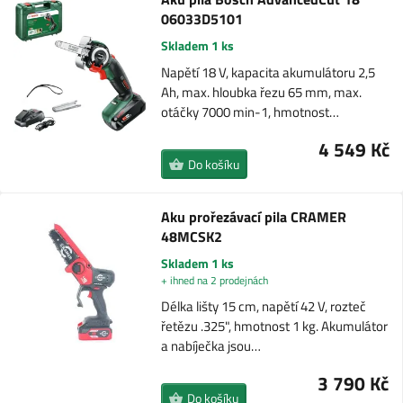
06033D5101
Skladem 1 ks
Napětí 18 V, kapacita akumulátoru 2,5
Ah, max. hloubka řezu 65 mm, max.
otáčky 7000 min-1, hmotnost…
4 549 Kč
Do košíku
Aku prořezávací pila CRAMER
48MCSK2
Skladem 1 ks
+ ihned na 2 prodejnách
Délka lišty 15 cm, napětí 42 V, rozteč
řetězu .325", hmotnost 1 kg. Akumulátor
a nabíječka jsou…
3 790 Kč
Do košíku