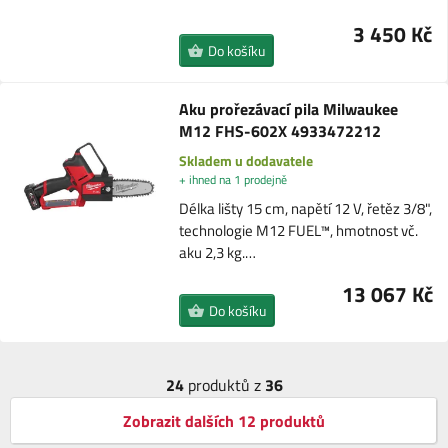
3 450 Kč
Do košíku
Aku prořezávací pila Milwaukee
M12 FHS-602X 4933472212
Skladem u dodavatele
+ ihned na 1 prodejně
Délka lišty 15 cm, napětí 12 V, řetěz 3/8",
technologie M12 FUEL™, hmotnost vč.
aku 2,3 kg.…
13 067 Kč
Do košíku
24
produktů z
36
Zobrazit dalších 12 produktů