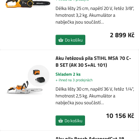
Délka lišty 25 cm, napětí 20 V, řetěz 3/8",
hmotnost 3,2 kg. Akumulátor a
nabíječka jsou součástí…
2 899 Kč
Do košíku
Aku řetězová pila STIHL MSA 70 C-
B SET (AK 30 S+AL 101)
Skladem 2 ks
+ ihned na 3 prodejnách
Délka lišty 30 cm, napětí 36 V, řetěz 1/4",
hmotnost 2,5 kg. Akumulátor a
nabíječka jsou součástí…
10 156 Kč
Do košíku
Aku pila Bosch AdvancedCut 18