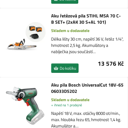
Aku řetězová pila STIHL MSA 70 C-
B SET+ (2xAK 30 S+AL 101)
Skladem u dodavatele
Délka lišty 30 cm, napětí 36 V, řetěz 1/4",
hmotnost 2,5 kg. Akumulátory a
nabíječka jsou součástí…
13 576 Kč
Do košíku
Aku pila Bosch UniversalCut 18V-65
06033D5202
Skladem u dodavatele
+ ihned na 1 prodejně
Napětí 18 V, max. otáčky 8000 ot/min.,
max. hloubka řezu 65, hmotnost 1,4 kg.
Akumulátor a…