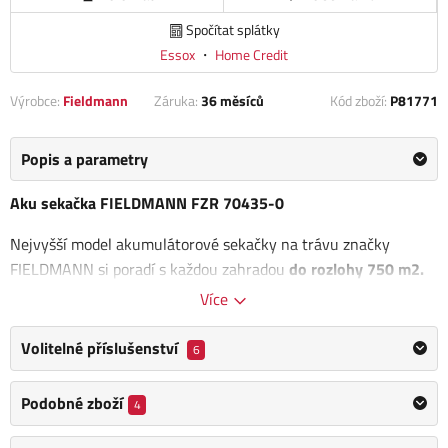
Spočítat splátky
Essox
・
Home Credit
Výrobce:
Fieldmann
Záruka:
36 měsíců
Kód zboží:
P81771
Popis a parametry
Aku sekačka FIELDMANN FZR 70435-0
Nejvyšší model akumulátorové sekačky na trávu značky
FIELDMANN si poradí s každou zahradou
do rozlohy 750 m2.
Je vybavena moderním
bezuhlíkovým motorem
s dlouhou
Více
životností a nulovými nároky na údržbu.
Bezpečnostní spínač
brání náhodnému zapnutí čepele a robustní konstrukce z
Volitelné příslušenství
6
odolného plastu je zárukou dlouhé životnosti.
Podobné zboží
4
Pro perfektní manipulaci se strojem je sekačka osazena
robustními kolečky z odolného plastu.
Sekačka dosahuje